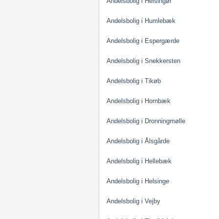
Andelsbolig i Helsingør
Andelsbolig i Humlebæk
Andelsbolig i Espergærde
Andelsbolig i Snekkersten
Andelsbolig i Tikøb
Andelsbolig i Hornbæk
Andelsbolig i Dronningmølle
Andelsbolig i Ålsgårde
Andelsbolig i Hellebæk
Andelsbolig i Helsinge
Andelsbolig i Vejby