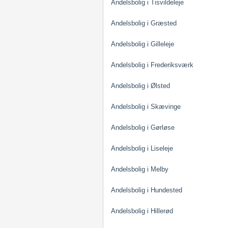
Andelsbolig i Tisvildeleje
Andelsbolig i Græsted
Andelsbolig i Gilleleje
Andelsbolig i Frederiksværk
Andelsbolig i Ølsted
Andelsbolig i Skævinge
Andelsbolig i Gørløse
Andelsbolig i Liseleje
Andelsbolig i Melby
Andelsbolig i Hundested
Andelsbolig i Hillerød