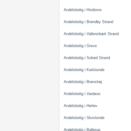
Andelsbolig i Hvidovre
Andelsbolig i Brøndby Strand
Andelsbolig i Vallensbæk Strand
Andelsbolig i Greve
Andelsbolig i Solrød Strand
Andelsbolig i Karlslunde
Andelsbolig i Brønshøj
Andelsbolig i Vanløse
Andelsbolig i Herlev
Andelsbolig i Skovlunde
Andelsbolig i Ballerup