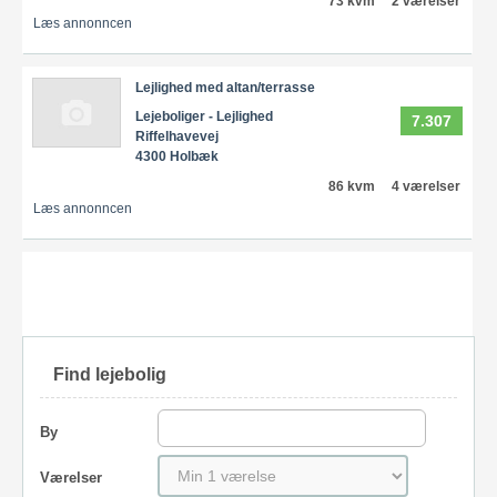
73 kvm
2 værelser
Læs annonncen
Lejlighed med altan/terrasse
Lejeboliger - Lejlighed
7.307
Riffelhavevej
4300 Holbæk
86 kvm
4 værelser
Læs annonncen
Find lejebolig
By
Værelser