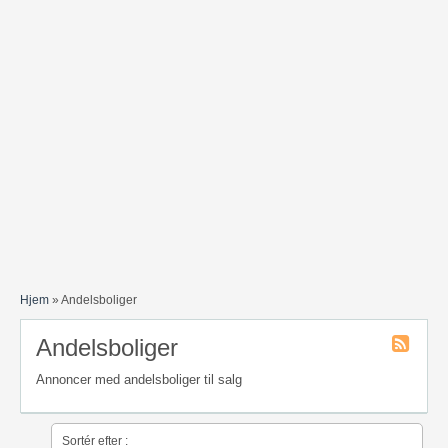
Hjem
»
Andelsboliger
Andelsboliger
Andelsbol
Annoncer med andelsboliger til salg
RSS
Feed
Sortér efter :