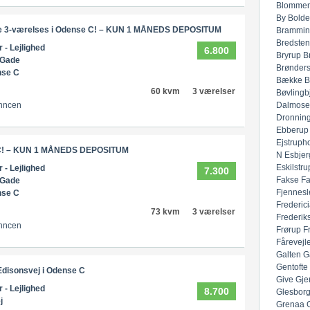
Blommen
By
Bolde
de 3-værelses i Odense C! – KUN 1 MÅNEDS DEPOSITUM
Brammin
Bredsten
r - Lejlighed
6.800
Bryrup
B
 Gade
Brønders
nse C
Bække
B
60 kvm
3 værelser
Bøvlingb
Dalmose
nncen
Dronnin
Ebberup
Ejstruph
se C! – KUN 1 MÅNEDS DEPOSITUM
N
Esbjer
Eskilstru
r - Lejlighed
7.300
Fakse
F
 Gade
Fjennesl
nse C
Frederic
73 kvm
3 værelser
Frederik
nncen
Frørup
F
Fårevejl
Galten
G
Gentofte
 Edisonsvej i Odense C
Give
Gje
r - Lejlighed
8.700
Glesbor
j
Grenaa