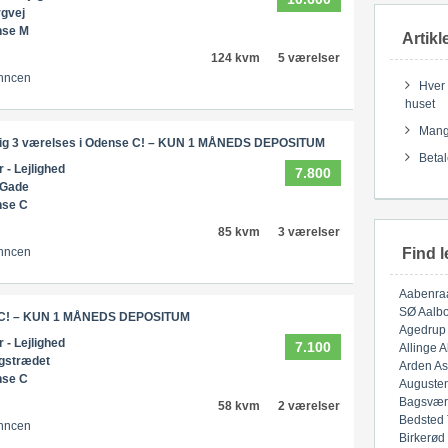
gvej
nse M
Artikl
124 kvm
5 værelser
nncen
Hver 
huset
Mange
nlig 3 værelses i Odense C! – KUN 1 MÅNEDS DEPOSITUM
Betal
r - Lejlighed
7.800
 Gade
nse C
85 kvm
3 værelser
Find l
nncen
Aabenra
SØ
Aalbo
se C! – KUN 1 MÅNEDS DEPOSITUM
Agedrup
r - Lejlighed
7.100
Allinge
A
gstrædet
Arden
As
nse C
Auguste
Bagsvær
58 kvm
2 værelser
Bedsted
nncen
Birkerød