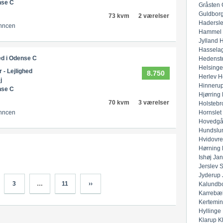
nse C
Gråsten
Guldbor
73 kvm
2 værelser
Hadersl
nncen
Hammel
Jylland
H
Hassela
ed i Odense C
Hedenst
Helsinge
r - Lejlighed
8.750
Herlev
H
j
Hinneru
nse C
Hjørring
70 kvm
3 værelser
Holstebr
Hornslet
nncen
Hovedgå
Hundslu
Hvidovre
Hørning
Ishøj
Jan
Jerslev 
Jyderup
3
…
11
››
Kalundb
Karrebæ
Kertemi
Hyllinge
Klarup
K