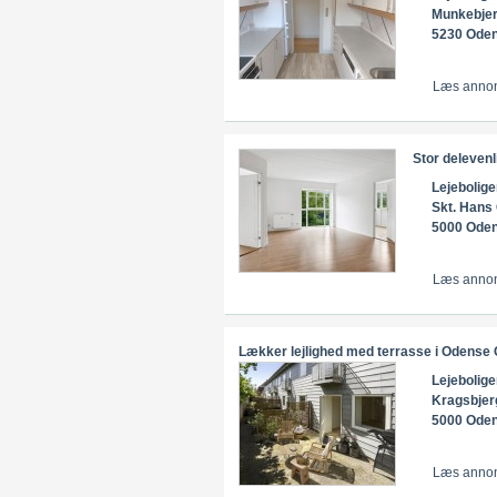
Munkebjer
5230 Ode
Læs anno
Stor deleve
Lejebolige
Skt. Hans
5000 Ode
Læs anno
Lækker lejlighed med terrasse i Oden
Lejebolige
Kragsbjer
5000 Ode
Læs anno