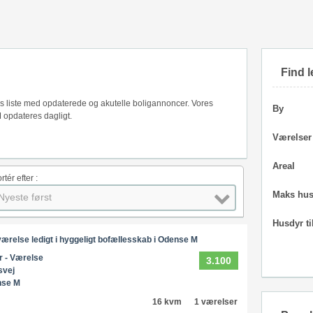
Find l
es liste med opdaterede og akutelle boligannoncer. Vores
By
 opdateres dagligt.
Værelser
Areal
rtér efter :
Maks hus
Nyeste først
Husdyr ti
ærelse ledigt i hyggeligt bofællesskab i Odense M
r - Værelse
3.100
svej
nse M
16 kvm
1 værelser