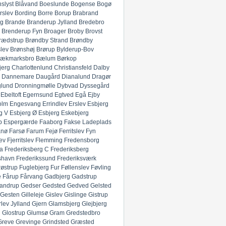
slyst
Blåvand
Boeslunde
Bogense
Bogø
rslev
Bording
Borre
Borup
Brabrand
g
Brande
Branderup Jylland
Bredebro
Brenderup Fyn
Broager
Broby
Brovst
rædstrup
Brøndby Strand
Brøndby
lev
Brønshøj
Brørup
Bylderup-Bov
ækmarksbro
Bælum
Børkop
jerg
Charlottenlund
Christiansfeld
Dalby
Dannemare
Daugård
Dianalund
Dragør
glund
Dronningmølle
Dybvad
Dyssegård
Ebeltoft
Egernsund
Egtved
Egå
Ejby
olm
Engesvang
Errindlev
Erslev
Esbjerg
g V
Esbjerg Ø
Esbjerg
Eskebjerg
p
Espergærde
Faaborg
Fakse Ladeplads
anø
Farsø
Farum
Fejø
Ferritslev Fyn
ev
Fjerritslev
Flemming
Fredensborg
ia
Frederiksberg C
Frederiksberg
shavn
Frederikssund
Frederiksværk
røstrup
Fuglebjerg
Fur
Føllenslev
Føvling
e
Fårup
Fårvang
Gadbjerg
Gadstrup
andrup
Gedser
Gedsted
Gedved
Gelsted
Gesten
Gilleleje
Gislev
Gislinge
Gistrup
rlev Jylland
Gjern
Glamsbjerg
Glejbjerg
g
Glostrup
Glumsø
Gram
Gredstedbro
Greve
Grevinge
Grindsted
Græsted