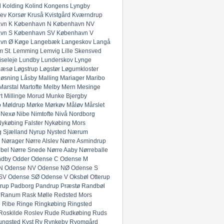
l
Kolding
Kolind
Kongens Lyngby
lev
Korsør
Kruså
Kvistgård
Kværndrup
vn K
København N
København NV
vn S
København SV
København V
vn Ø
Køge
Langebæk
Langeskov
Langå
 St.
Lemming
Lemvig
Lille Skensved
iseleje
Lundby
Lunderskov
Lynge
Læsø
Løgstrup
Løgstør
Løgumkloster
Løsning
Låsby
Malling
Mariager
Maribo
Marstal
Martofte
Melby
Mern
Mesinge
t
Millinge
Morud
Munke Bjergby
o
Møldrup
Mørke
Mørkøv
Måløv
Mårslet
Nexø
Nibe
Nimtofte
Nivå
Nordborg
ykøbing Falster
Nykøbing Mors
 Sjælland
Nyrup
Nysted
Nærum
Nørager
Nørre Alslev
Nørre Asmindrup
bel
Nørre Snede
Nørre Aaby
Nørreballe
ndby
Odder
Odense C
Odense M
N
Odense NV
Odense NØ
Odense S
SV
Odense SØ
Odense V
Oksbøl
Otterup
rup
Padborg
Pandrup
Præstø
Randbøl
Ranum
Rask Mølle
Redsted Mors
p
Ribe
Ringe
Ringkøbing
Ringsted
Roskilde
Roslev
Rude
Rudkøbing
Ruds
ungsted Kyst
Ry
Rynkeby
Ryomgård