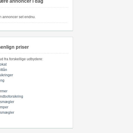
ære annoncer i dag
n annoncer set endnu.
nlign priser
bud fra forskellige udbydere:
okat
itlån
sikringer
ring
armer
indboforsikring
smægler
mper
smægler