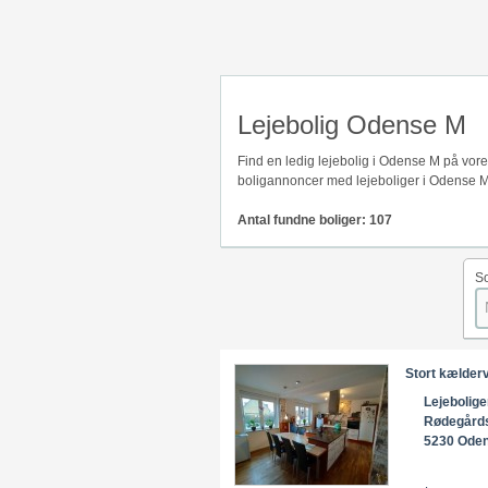
Lejebolig Odense M
Find en ledig lejebolig i Odense M på vor
boligannoncer med lejeboliger i Odense M
Antal fundne boliger: 107
So
Stort kælderv
Lejebolige
Rødegård
5230 Ode