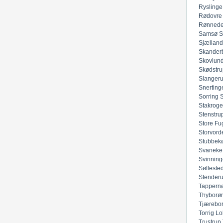
Ryslinge
Rødovre
Rønned
Samsø
S
Sjællan
Skander
Skovlun
Skødstru
Slanger
Snerting
Sorring
Stakroge
Stenstru
Store Fu
Storvord
Stubbek
Svaneke
Svinning
Sølleste
Stender
Tappern
Thyborø
Tjærebo
Torrig Lo
Trustrup