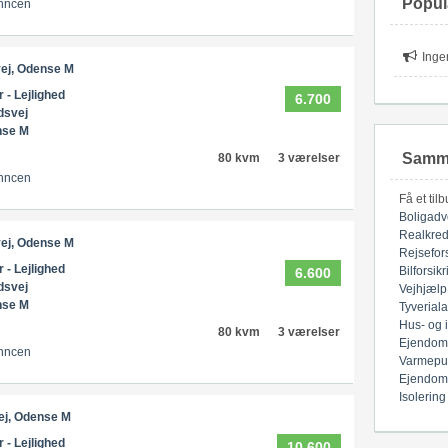
Popul
nncen
Inge
ej, Odense M
r - Lejlighed
6.700
dsvej
nse M
Samme
80 kvm
3 værelser
nncen
Få et til
Boligadv
Realkred
ej, Odense M
Rejsefor
r - Lejlighed
Bilforsik
6.600
dsvej
Vejhjælp
nse M
Tyverial
Hus- og 
80 kvm
3 værelser
Ejendom
nncen
Varmepu
Ejendom
Isolering
ej, Odense M
r - Lejlighed
10.600