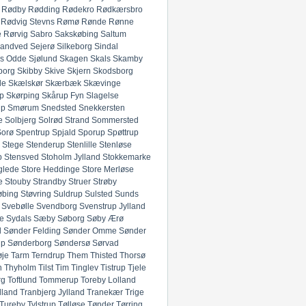
Rødby
Rødding
Rødekro
Rødkærsbro
Rødvig Stevns
Rømø
Rønde
Rønne
e
Rørvig
Sabro
Sakskøbing
Saltum
andved
Sejerø
Silkeborg
Sindal
ds Odde
Sjølund
Skagen
Skals
Skamby
borg
Skibby
Skive
Skjern
Skodsborg
de
Skælskør
Skærbæk
Skævinge
p
Skørping
Skårup Fyn
Slagelse
up
Smørum
Snedsted
Snekkersten
e
Solbjerg
Solrød Strand
Sommersted
Sorø
Spentrup
Spjald
Sporup
Spøttrup
Stege
Stenderup
Stenlille
Stenløse
p
Stensved
Stoholm Jylland
Stokkemarke
glede
Store Heddinge
Store Merløse
e
Stouby
Strandby
Struer
Strøby
øbing
Støvring
Suldrup
Sulsted
Sunds
Svebølle
Svendborg
Svenstrup Jylland
e
Sydals
Sæby
Søborg
Søby Ærø
d
Sønder Felding
Sønder Omme
Sønder
up
Sønderborg
Søndersø
Sørvad
øje
Tarm
Terndrup
Them
Thisted
Thorsø
n
Thyholm
Tilst
Tim
Tinglev
Tistrup
Tjele
rg
Toftlund
Tommerup
Toreby Lolland
lland
Tranbjerg Jylland
Tranekær
Trige
Tureby
Tylstrup
Tølløse
Tønder
Tørring