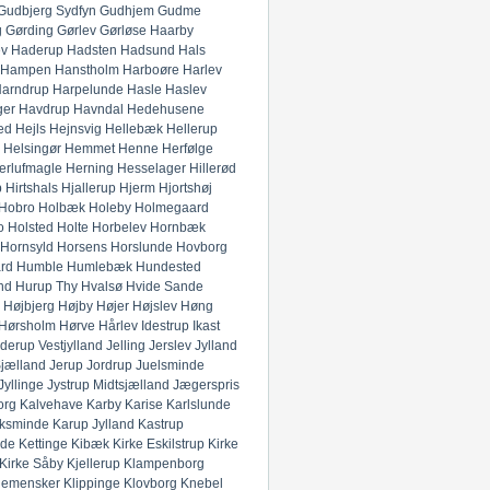
Gudbjerg Sydfyn
Gudhjem
Gudme
g
Gørding
Gørlev
Gørløse
Haarby
ev
Haderup
Hadsten
Hadsund
Hals
Hampen
Hanstholm
Harboøre
Harlev
arndrup
Harpelunde
Hasle
Haslev
ger
Havdrup
Havndal
Hedehusene
ed
Hejls
Hejnsvig
Hellebæk
Hellerup
Helsingør
Hemmet
Henne
Herfølge
erlufmagle
Herning
Hesselager
Hillerød
p
Hirtshals
Hjallerup
Hjerm
Hjortshøj
Hobro
Holbæk
Holeby
Holmegaard
o
Holsted
Holte
Horbelev
Hornbæk
Hornsyld
Horsens
Horslunde
Hovborg
rd
Humble
Humlebæk
Hundested
nd
Hurup Thy
Hvalsø
Hvide Sande
Højbjerg
Højby
Højer
Højslev
Høng
Hørsholm
Hørve
Hårlev
Idestrup
Ikast
derup Vestjylland
Jelling
Jerslev Jylland
Sjælland
Jerup
Jordrup
Juelsminde
Jyllinge
Jystrup Midtsjælland
Jægerspris
org
Kalvehave
Karby
Karise
Karlslunde
ksminde
Karup Jylland
Kastrup
nde
Kettinge
Kibæk
Kirke Eskilstrup
Kirke
Kirke Såby
Kjellerup
Klampenborg
lemensker
Klippinge
Klovborg
Knebel