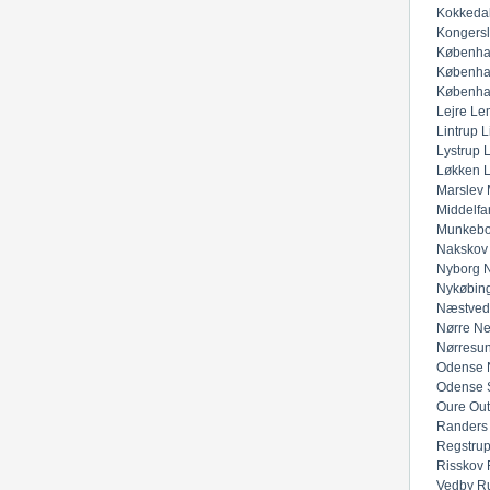
Kokkeda
Kongers
Københa
Københa
Københa
Lejre
Lem
Lintrup
L
Lystrup
Løkken
Marslev
Middelfar
Munkeb
Nakskov
Nyborg
N
Nykøbing
Næstved
Nørre Ne
Nørresu
Odense 
Odense 
Oure
Out
Randers
Regstru
Risskov
Vedby
R