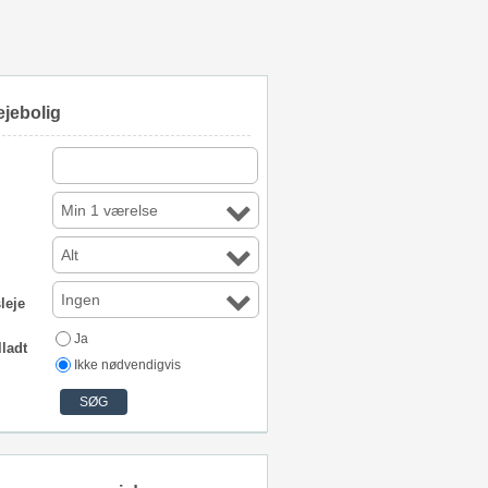
ejebolig
Min 1 værelse
Alt
Ingen
leje
Ja
lladt
Ikke nødvendigvis