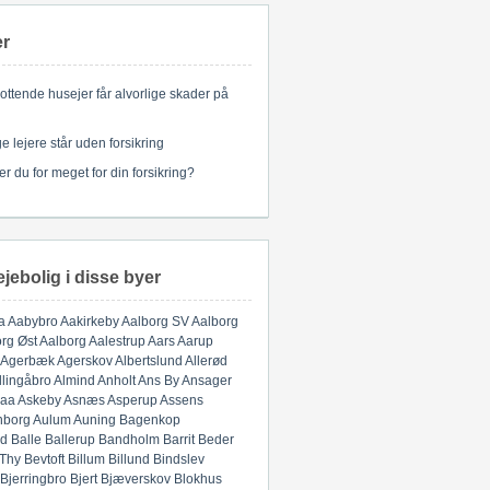
er
ottende husejer får alvorlige skader på
 lejere står uden forsikring
er du for meget for din forsikring?
ejebolig i disse byer
a
Aabybro
Aakirkeby
Aalborg SV
Aalborg
rg Øst
Aalborg
Aalestrup
Aars
Aarup
Agerbæk
Agerskov
Albertslund
Allerød
llingåbro
Almind
Anholt
Ans By
Ansager
aa
Askeby
Asnæs
Asperup
Assens
nborg
Aulum
Auning
Bagenkop
d
Balle
Ballerup
Bandholm
Barrit
Beder
 Thy
Bevtoft
Billum
Billund
Bindslev
Bjerringbro
Bjert
Bjæverskov
Blokhus