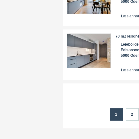
5000 Ode
Læs anno
70 m2 lejligh
Lejebolige
Edisonsve
5000 Ode
Læs anno
1
2