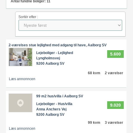
Antal fundne boliger: 11
Sortér efter :
2-værelses stue lejlighed med adgang til have, Aalborg SV
Lejeboliger - Lejlighed
5.600
Lyngholmsvej
9200 Aalborg SV
68 kvm
2 værelser
Læs annonncen
99 m2 hus/villa i Aalborg SV
Lejeboliger - Hus/villa
9.020
Anna Anchers Vej
9200 Aalborg SV
99 kvm
3 værelser
Læs annonncen