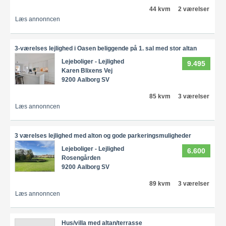
44 kvm
2 værelser
Læs annonncen
3-værelses lejlighed i Oasen beliggende på 1. sal med stor altan
Lejeboliger - Lejlighed
9.495
Karen Blixens Vej
9200 Aalborg SV
85 kvm
3 værelser
Læs annonncen
3 værelses lejlighed med alton og gode parkeringsmuligheder
Lejeboliger - Lejlighed
6.600
Rosengården
9200 Aalborg SV
89 kvm
3 værelser
Læs annonncen
Hus/villa med altan/terrasse