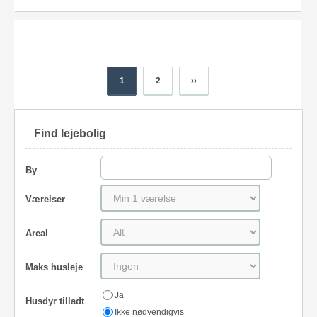
1
2
››
Find lejebolig
By
Værelser
Areal
Maks husleje
Ja
Husdyr tilladt
Ikke nødvendigvis