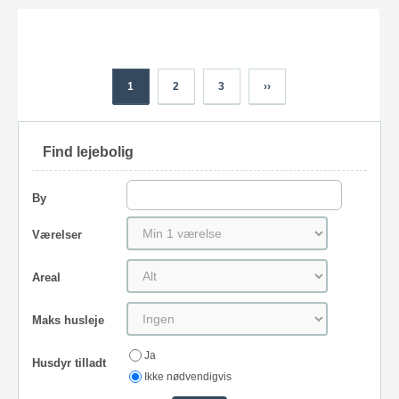
1
2
3
››
Find lejebolig
By
Værelser
Areal
Maks husleje
Ja
Husdyr tilladt
Ikke nødvendigvis