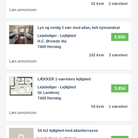
52 kvm
2 værelser
Læs annonncen
Lys og venlig 3 vær med altan, helt nyistandsat
Lejeboliger - Lejlighed
5.950
H.C. Ørsteds Vej
7400 Herning
102 kvm
3 værelser
Læs annonncen
LÆKKER 1-værelses lejlighed
Lejeboliger - Lejlighed
3.854
Gl. Landevej
7400 Herning
54 kvm
1 værelser
Læs annonncen
54 m2 lejlighed med altan/terrasse