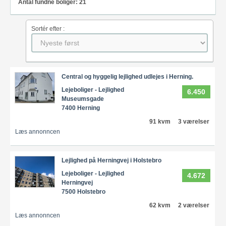
Antal fundne boliger: 21
Sortér efter :
Central og hyggelig lejlighed udlejes i Herning.
Lejeboliger - Lejlighed
6.450
Museumsgade
7400 Herning
91 kvm
3 værelser
Læs annonncen
Lejlighed på Herningvej i Holstebro
Lejeboliger - Lejlighed
4.672
Herningvej
7500 Holstebro
62 kvm
2 værelser
Læs annonncen