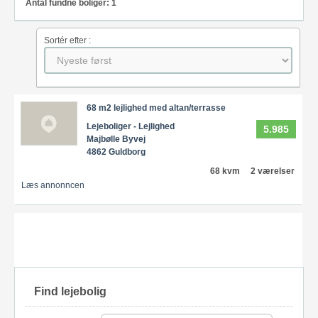
Antal fundne boliger: 1
Sortér efter :
68 m2 lejlighed med altan/terrasse
Lejeboliger - Lejlighed
5.985
Majbølle Byvej
4862 Guldborg
68 kvm
2 værelser
Læs annonncen
Find lejebolig