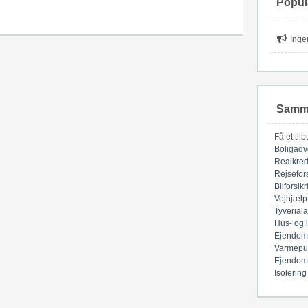
Popul
Inge
Samme
Få et til
Boligadv
Realkred
Rejsefor
Bilforsik
Vejhjælp
Tyverial
Hus- og 
Ejendom
Varmepu
Ejendom
Isolering