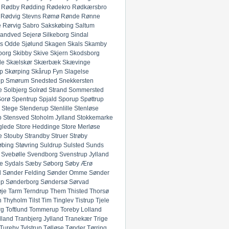
Rødby
Rødding
Rødekro
Rødkærsbro
Rødvig Stevns
Rømø
Rønde
Rønne
e
Rørvig
Sabro
Sakskøbing
Saltum
andved
Sejerø
Silkeborg
Sindal
ds Odde
Sjølund
Skagen
Skals
Skamby
borg
Skibby
Skive
Skjern
Skodsborg
de
Skælskør
Skærbæk
Skævinge
p
Skørping
Skårup Fyn
Slagelse
up
Smørum
Snedsted
Snekkersten
e
Solbjerg
Solrød Strand
Sommersted
Sorø
Spentrup
Spjald
Sporup
Spøttrup
Stege
Stenderup
Stenlille
Stenløse
p
Stensved
Stoholm Jylland
Stokkemarke
glede
Store Heddinge
Store Merløse
e
Stouby
Strandby
Struer
Strøby
øbing
Støvring
Suldrup
Sulsted
Sunds
Svebølle
Svendborg
Svenstrup Jylland
e
Sydals
Sæby
Søborg
Søby Ærø
d
Sønder Felding
Sønder Omme
Sønder
up
Sønderborg
Søndersø
Sørvad
øje
Tarm
Terndrup
Them
Thisted
Thorsø
n
Thyholm
Tilst
Tim
Tinglev
Tistrup
Tjele
rg
Toftlund
Tommerup
Toreby Lolland
lland
Tranbjerg Jylland
Tranekær
Trige
Tureby
Tylstrup
Tølløse
Tønder
Tørring