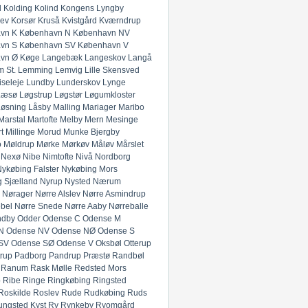
l
Kolding
Kolind
Kongens Lyngby
lev
Korsør
Kruså
Kvistgård
Kværndrup
vn K
København N
København NV
vn S
København SV
København V
vn Ø
Køge
Langebæk
Langeskov
Langå
 St.
Lemming
Lemvig
Lille Skensved
iseleje
Lundby
Lunderskov
Lynge
Læsø
Løgstrup
Løgstør
Løgumkloster
Løsning
Låsby
Malling
Mariager
Maribo
Marstal
Martofte
Melby
Mern
Mesinge
t
Millinge
Morud
Munke Bjergby
o
Møldrup
Mørke
Mørkøv
Måløv
Mårslet
Nexø
Nibe
Nimtofte
Nivå
Nordborg
ykøbing Falster
Nykøbing Mors
 Sjælland
Nyrup
Nysted
Nærum
Nørager
Nørre Alslev
Nørre Asmindrup
bel
Nørre Snede
Nørre Aaby
Nørreballe
ndby
Odder
Odense C
Odense M
N
Odense NV
Odense NØ
Odense S
SV
Odense SØ
Odense V
Oksbøl
Otterup
rup
Padborg
Pandrup
Præstø
Randbøl
Ranum
Rask Mølle
Redsted Mors
p
Ribe
Ringe
Ringkøbing
Ringsted
Roskilde
Roslev
Rude
Rudkøbing
Ruds
ungsted Kyst
Ry
Rynkeby
Ryomgård