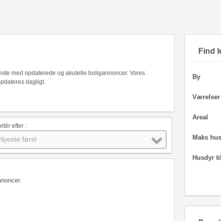
Find l
s liste med opdaterede og akutelle boligannoncer. Vores
By
opdateres dagligt.
Værelser
Areal
rtér efter :
Maks hus
Nyeste først
Husdyr ti
nnoncer.