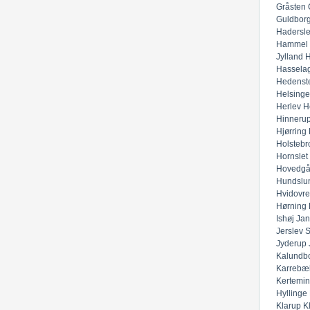
Gråsten
Guldbor
Hadersl
Hammel
Jylland
H
Hassela
Hedenst
Helsinge
Herlev
H
Hinneru
Hjørring
Holstebr
Hornslet
Hovedgå
Hundslu
Hvidovre
Hørning
Ishøj
Jan
Jerslev 
Jyderup
Kalundb
Karrebæ
Kertemi
Hyllinge
Klarup
K