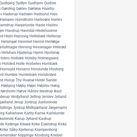
Gudbjerg Sydfyn
Gudhjem
Gudme
g
Gørding
Gørlev
Gørløse
Haarby
ev
Haderup
Hadsten
Hadsund
Hals
Hampen
Hanstholm
Harboøre
Harlev
arndrup
Harpelunde
Hasle
Haslev
ger
Havdrup
Havndal
Hedehusene
ed
Hejls
Hejnsvig
Hellebæk
Hellerup
Helsingør
Hemmet
Henne
Herfølge
erlufmagle
Herning
Hesselager
Hillerød
p
Hirtshals
Hjallerup
Hjerm
Hjortshøj
Hobro
Holbæk
Holeby
Holmegaard
o
Holsted
Holte
Horbelev
Hornbæk
Hornsyld
Horsens
Horslunde
Hovborg
rd
Humble
Humlebæk
Hundested
nd
Hurup Thy
Hvalsø
Hvide Sande
Højbjerg
Højby
Højer
Højslev
Høng
Hørsholm
Hørve
Hårlev
Idestrup
Ikast
derup Vestjylland
Jelling
Jerslev Jylland
Sjælland
Jerup
Jordrup
Juelsminde
Jyllinge
Jystrup Midtsjælland
Jægerspris
org
Kalvehave
Karby
Karise
Karlslunde
ksminde
Karup Jylland
Kastrup
nde
Kettinge
Kibæk
Kirke Eskilstrup
Kirke
Kirke Såby
Kjellerup
Klampenborg
lemensker
Klippinge
Klovborg
Knebel