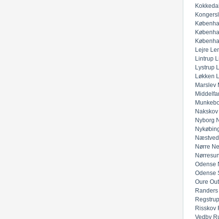
Kokkeda
Kongers
Københa
Københa
Københa
Lejre
Lem
Lintrup
L
Lystrup
Løkken
Marslev
Middelfar
Munkeb
Nakskov
Nyborg
N
Nykøbing
Næstved
Nørre Ne
Nørresu
Odense 
Odense 
Oure
Out
Randers
Regstru
Risskov
Vedby
R