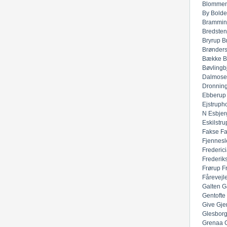
Blommen
By
Bolde
Brammin
Bredsten
Bryrup
B
Brønders
Bække
B
Bøvlingb
Dalmose
Dronnin
Ebberup
Ejstruph
N
Esbjer
Eskilstru
Fakse
F
Fjennesl
Frederic
Frederik
Frørup
F
Fårevejl
Galten
G
Gentofte
Give
Gje
Glesbor
Grenaa