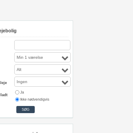
ejebolig
Min 1 værelse
Alt
Ingen
leje
Ja
lladt
Ikke nødvendigvis