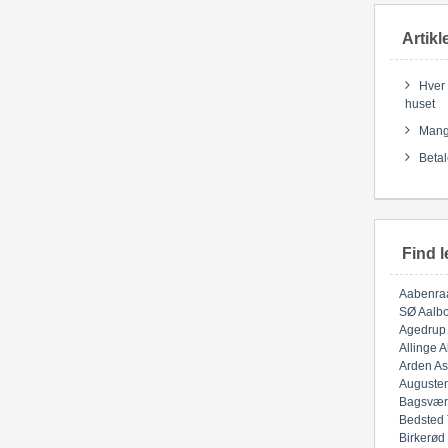
Artikl
Hver 
huset
Mange
Betal
Find l
Aabenra
SØ
Aalbo
Agedrup
Allinge
A
Arden
As
Auguste
Bagsvær
Bedsted
Birkerød