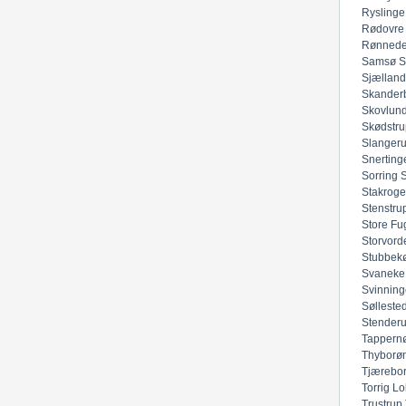
Ryslinge
Rødovre
Rønned
Samsø
S
Sjællan
Skander
Skovlun
Skødstru
Slanger
Snerting
Sorring
Stakroge
Stenstru
Store Fu
Storvord
Stubbek
Svaneke
Svinning
Sølleste
Stender
Tappern
Thyborø
Tjærebo
Torrig Lo
Trustrup