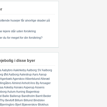
er
ottende husejer får alvorlige skader på
 lejere står uden forsikring
er du for meget for din forsikring?
ejebolig i disse byer
a
Aabybro
Aakirkeby
Aalborg SV
Aalborg
rg Øst
Aalborg
Aalestrup
Aars
Aarup
Agerbæk
Agerskov
Albertslund
Allerød
llingåbro
Almind
Anholt
Ans By
Ansager
aa
Askeby
Asnæs
Asperup
Assens
nborg
Aulum
Auning
Bagenkop
d
Balle
Ballerup
Bandholm
Barrit
Beder
 Thy
Bevtoft
Billum
Billund
Bindslev
Bjerringbro
Bjert
Bjæverskov
Blokhus