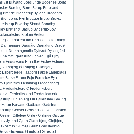
slyst
Blåvand
Boeslunde
Bogense
Bogø
rslev
Bording
Borre
Borup
Brabrand
g
Brande
Branderup Jylland
Bredebro
Brenderup Fyn
Broager
Broby
Brovst
rædstrup
Brøndby Strand
Brøndby
lev
Brønshøj
Brørup
Bylderup-Bov
ækmarksbro
Bælum
Børkop
jerg
Charlottenlund
Christiansfeld
Dalby
Dannemare
Daugård
Dianalund
Dragør
glund
Dronningmølle
Dybvad
Dyssegård
Ebeltoft
Egernsund
Egtved
Egå
Ejby
olm
Engesvang
Errindlev
Erslev
Esbjerg
g V
Esbjerg Ø
Esbjerg
Eskebjerg
p
Espergærde
Faaborg
Fakse Ladeplads
anø
Farsø
Farum
Fejø
Ferritslev Fyn
ev
Fjerritslev
Flemming
Fredensborg
ia
Frederiksberg C
Frederiksberg
shavn
Frederikssund
Frederiksværk
røstrup
Fuglebjerg
Fur
Føllenslev
Føvling
e
Fårup
Fårvang
Gadbjerg
Gadstrup
andrup
Gedser
Gedsted
Gedved
Gelsted
Gesten
Gilleleje
Gislev
Gislinge
Gistrup
rlev Jylland
Gjern
Glamsbjerg
Glejbjerg
g
Glostrup
Glumsø
Gram
Gredstedbro
Greve
Grevinge
Grindsted
Græsted