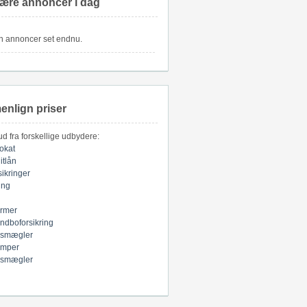
ære annoncer i dag
n annoncer set endnu.
nlign priser
bud fra forskellige udbydere:
okat
itlån
sikringer
ring
armer
indboforsikring
smægler
mper
smægler