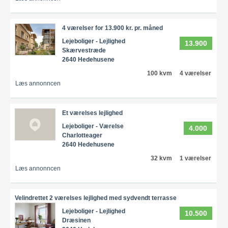
4 værelser for 13.900 kr. pr. måned
Lejeboliger - Lejlighed
13.900
Skærvestræde
2640 Hedehusene
100 kvm
4 værelser
Læs annonncen
Et værelses lejlighed
Lejeboliger - Værelse
4.000
Charlotteager
2640 Hedehusene
32 kvm
1 værelser
Læs annonncen
Velindrettet 2 værelses lejlighed med sydvendt terrasse
Lejeboliger - Lejlighed
10.500
Dræsinen