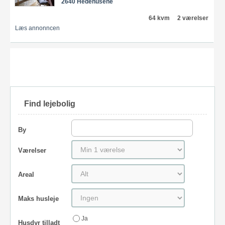
2640 Hedehusene
64 kvm
2 værelser
Læs annonncen
Find lejebolig
By
Værelser
Areal
Maks husleje
Ja
Husdyr tilladt