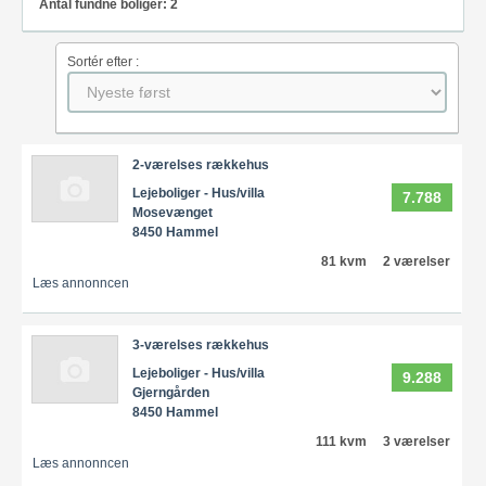
Antal fundne boliger: 2
Sortér efter :
2-værelses rækkehus
Lejeboliger - Hus/villa
7.788
Mosevænget
8450 Hammel
81 kvm
2 værelser
Læs annonncen
3-værelses rækkehus
Lejeboliger - Hus/villa
9.288
Gjerngården
8450 Hammel
111 kvm
3 værelser
Læs annonncen