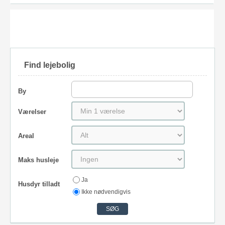
Find lejebolig
By
Værelser
Areal
Maks husleje
Ja
Husdyr tilladt
Ikke nødvendigvis