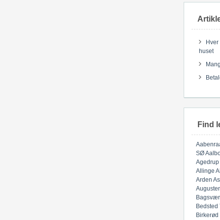
Artikl
Hver 
huset
Mange
Betal
Find l
Aabenra
SØ
Aalbo
Agedrup
Allinge
A
Arden
As
Auguste
Bagsvær
Bedsted
Birkerød