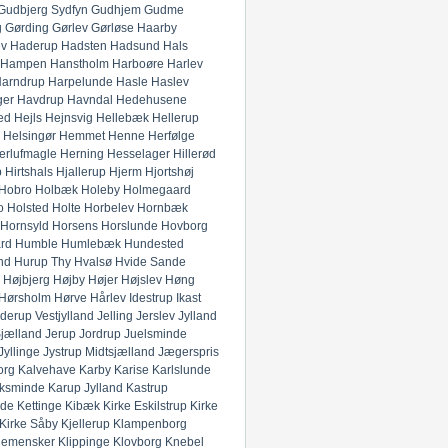
Gudbjerg Sydfyn
Gudhjem
Gudme
g
Gørding
Gørlev
Gørløse
Haarby
ev
Haderup
Hadsten
Hadsund
Hals
Hampen
Hanstholm
Harboøre
Harlev
arndrup
Harpelunde
Hasle
Haslev
ger
Havdrup
Havndal
Hedehusene
ed
Hejls
Hejnsvig
Hellebæk
Hellerup
Helsingør
Hemmet
Henne
Herfølge
erlufmagle
Herning
Hesselager
Hillerød
p
Hirtshals
Hjallerup
Hjerm
Hjortshøj
Hobro
Holbæk
Holeby
Holmegaard
o
Holsted
Holte
Horbelev
Hornbæk
Hornsyld
Horsens
Horslunde
Hovborg
rd
Humble
Humlebæk
Hundested
nd
Hurup Thy
Hvalsø
Hvide Sande
Højbjerg
Højby
Højer
Højslev
Høng
Hørsholm
Hørve
Hårlev
Idestrup
Ikast
derup Vestjylland
Jelling
Jerslev Jylland
Sjælland
Jerup
Jordrup
Juelsminde
Jyllinge
Jystrup Midtsjælland
Jægerspris
org
Kalvehave
Karby
Karise
Karlslunde
ksminde
Karup Jylland
Kastrup
nde
Kettinge
Kibæk
Kirke Eskilstrup
Kirke
Kirke Såby
Kjellerup
Klampenborg
lemensker
Klippinge
Klovborg
Knebel