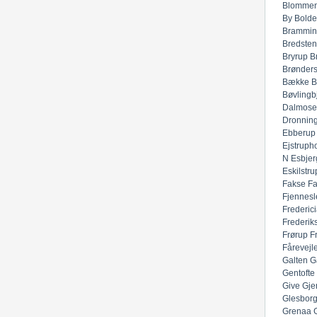
Blommen
By
Bolde
Brammin
Bredsten
Bryrup
B
Brønders
Bække
B
Bøvlingb
Dalmose
Dronnin
Ebberup
Ejstruph
N
Esbjer
Eskilstru
Fakse
F
Fjennesl
Frederic
Frederik
Frørup
F
Fårevejl
Galten
G
Gentofte
Give
Gje
Glesbor
Grenaa