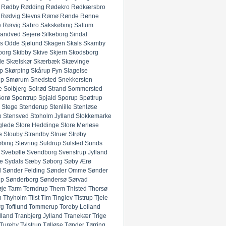
Rødby
Rødding
Rødekro
Rødkærsbro
Rødvig Stevns
Rømø
Rønde
Rønne
e
Rørvig
Sabro
Sakskøbing
Saltum
andved
Sejerø
Silkeborg
Sindal
ds Odde
Sjølund
Skagen
Skals
Skamby
borg
Skibby
Skive
Skjern
Skodsborg
de
Skælskør
Skærbæk
Skævinge
p
Skørping
Skårup Fyn
Slagelse
up
Smørum
Snedsted
Snekkersten
e
Solbjerg
Solrød Strand
Sommersted
Sorø
Spentrup
Spjald
Sporup
Spøttrup
Stege
Stenderup
Stenlille
Stenløse
p
Stensved
Stoholm Jylland
Stokkemarke
glede
Store Heddinge
Store Merløse
e
Stouby
Strandby
Struer
Strøby
øbing
Støvring
Suldrup
Sulsted
Sunds
Svebølle
Svendborg
Svenstrup Jylland
e
Sydals
Sæby
Søborg
Søby Ærø
d
Sønder Felding
Sønder Omme
Sønder
up
Sønderborg
Søndersø
Sørvad
øje
Tarm
Terndrup
Them
Thisted
Thorsø
n
Thyholm
Tilst
Tim
Tinglev
Tistrup
Tjele
rg
Toftlund
Tommerup
Toreby Lolland
lland
Tranbjerg Jylland
Tranekær
Trige
Tureby
Tylstrup
Tølløse
Tønder
Tørring