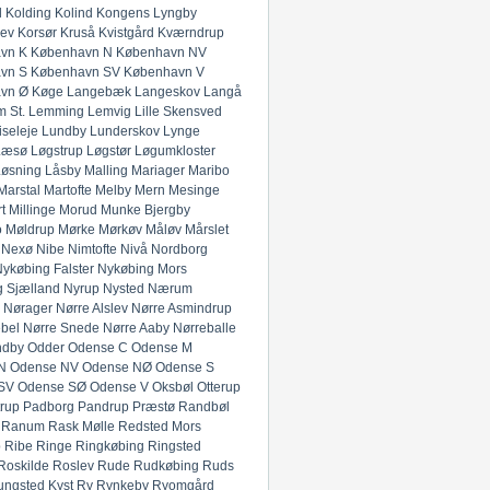
l
Kolding
Kolind
Kongens Lyngby
lev
Korsør
Kruså
Kvistgård
Kværndrup
vn K
København N
København NV
vn S
København SV
København V
vn Ø
Køge
Langebæk
Langeskov
Langå
 St.
Lemming
Lemvig
Lille Skensved
iseleje
Lundby
Lunderskov
Lynge
Læsø
Løgstrup
Løgstør
Løgumkloster
Løsning
Låsby
Malling
Mariager
Maribo
Marstal
Martofte
Melby
Mern
Mesinge
t
Millinge
Morud
Munke Bjergby
o
Møldrup
Mørke
Mørkøv
Måløv
Mårslet
Nexø
Nibe
Nimtofte
Nivå
Nordborg
ykøbing Falster
Nykøbing Mors
 Sjælland
Nyrup
Nysted
Nærum
Nørager
Nørre Alslev
Nørre Asmindrup
bel
Nørre Snede
Nørre Aaby
Nørreballe
ndby
Odder
Odense C
Odense M
N
Odense NV
Odense NØ
Odense S
SV
Odense SØ
Odense V
Oksbøl
Otterup
rup
Padborg
Pandrup
Præstø
Randbøl
Ranum
Rask Mølle
Redsted Mors
p
Ribe
Ringe
Ringkøbing
Ringsted
Roskilde
Roslev
Rude
Rudkøbing
Ruds
ungsted Kyst
Ry
Rynkeby
Ryomgård