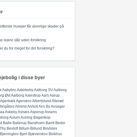
er
ottende husejer får alvorlige skader på
 lejere står uden forsikring
er du for meget for din forsikring?
ejebolig i disse byer
a
Aabybro
Aakirkeby
Aalborg SV
Aalborg
rg Øst
Aalborg
Aalestrup
Aars
Aarup
Agerbæk
Agerskov
Albertslund
Allerød
llingåbro
Almind
Anholt
Ans By
Ansager
aa
Askeby
Asnæs
Asperup
Assens
nborg
Aulum
Auning
Bagenkop
d
Balle
Ballerup
Bandholm
Barrit
Beder
 Thy
Bevtoft
Billum
Billund
Bindslev
Bjerringbro
Bjert
Bjæverskov
Blokhus