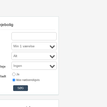
ejebolig
Min 1 værelse
Alt
Ingen
leje
Ja
lladt
Ikke nødvendigvis