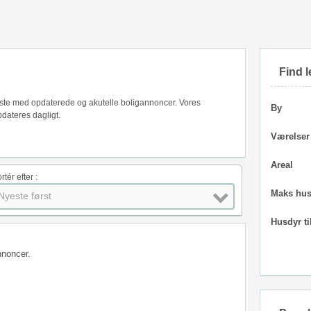
Find l
liste med opdaterede og akutelle boligannoncer. Vores
By
dateres dagligt.
Værelser
Areal
rtér efter :
Maks hus
Nyeste først
Husdyr ti
nnoncer.