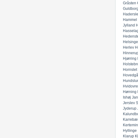
Gråsten
Guldbor
Hadersl
Hammel
Jylland
H
Hassela
Hedenst
Helsinge
Herlev
H
Hinneru
Hjørring
Holstebr
Hornslet
Hovedgå
Hundslu
Hvidovre
Hørning
Ishøj
Jan
Jerslev 
Jyderup
Kalundb
Karrebæ
Kertemi
Hyllinge
Klarup
K