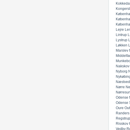
Kokkeda
Kongers
Københa
Københa
Københa
Lejre
Lem
Lintrup
L
Lystrup
Løkken
Marslev
Middelfar
Munkeb
Nakskov
Nyborg
N
Nykøbing
Næstved
Nørre Ne
Nørresu
Odense 
Odense 
Oure
Out
Randers
Regstru
Risskov
Vedby
R