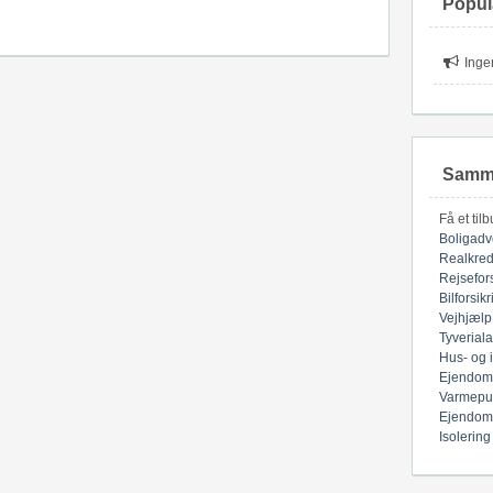
Popul
Inge
Samme
Få et til
Boligadv
Realkred
Rejsefor
Bilforsik
Vejhjælp
Tyverial
Hus- og 
Ejendom
Varmepu
Ejendom
Isolering