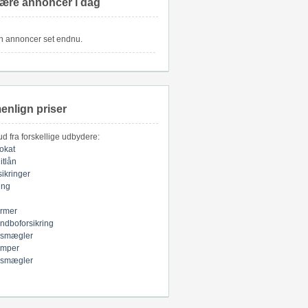
ære annoncer i dag
n annoncer set endnu.
nlign priser
bud fra forskellige udbydere:
okat
itlån
sikringer
ring
armer
indboforsikring
smægler
mper
smægler