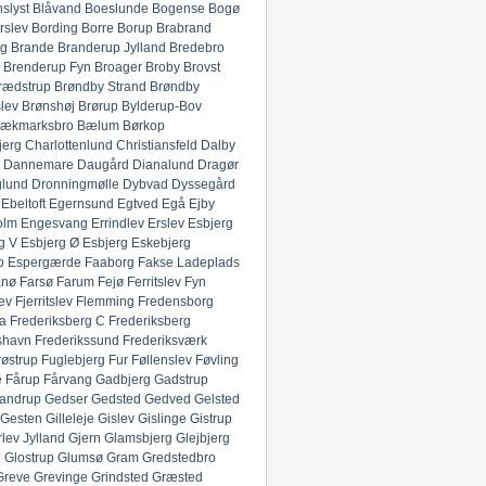
slyst
Blåvand
Boeslunde
Bogense
Bogø
rslev
Bording
Borre
Borup
Brabrand
g
Brande
Branderup Jylland
Bredebro
Brenderup Fyn
Broager
Broby
Brovst
rædstrup
Brøndby Strand
Brøndby
lev
Brønshøj
Brørup
Bylderup-Bov
ækmarksbro
Bælum
Børkop
jerg
Charlottenlund
Christiansfeld
Dalby
Dannemare
Daugård
Dianalund
Dragør
glund
Dronningmølle
Dybvad
Dyssegård
Ebeltoft
Egernsund
Egtved
Egå
Ejby
olm
Engesvang
Errindlev
Erslev
Esbjerg
g V
Esbjerg Ø
Esbjerg
Eskebjerg
p
Espergærde
Faaborg
Fakse Ladeplads
anø
Farsø
Farum
Fejø
Ferritslev Fyn
ev
Fjerritslev
Flemming
Fredensborg
ia
Frederiksberg C
Frederiksberg
shavn
Frederikssund
Frederiksværk
røstrup
Fuglebjerg
Fur
Føllenslev
Føvling
e
Fårup
Fårvang
Gadbjerg
Gadstrup
andrup
Gedser
Gedsted
Gedved
Gelsted
Gesten
Gilleleje
Gislev
Gislinge
Gistrup
rlev Jylland
Gjern
Glamsbjerg
Glejbjerg
g
Glostrup
Glumsø
Gram
Gredstedbro
Greve
Grevinge
Grindsted
Græsted