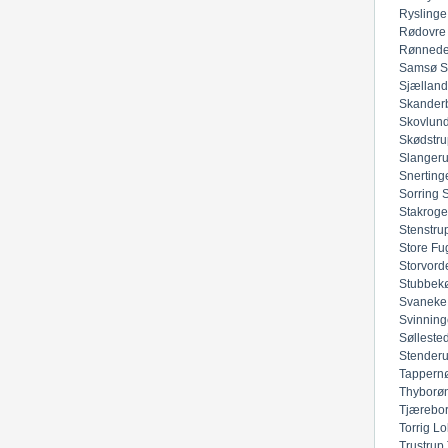
Ryslinge
Rødovre
Rønned
Samsø
S
Sjællan
Skander
Skovlun
Skødstru
Slanger
Snerting
Sorring
Stakroge
Stenstru
Store Fu
Storvord
Stubbek
Svaneke
Svinning
Sølleste
Stender
Tappern
Thyborø
Tjærebo
Torrig Lo
Trustrup