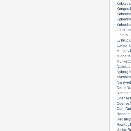
Kokkeda
Kongers
Københa
Københa
Københa
Lejre
Lem
Lintrup
L
Lystrup
Løkken
Marslev
Middelfar
Munkeb
Nakskov
Nyborg
N
Nykøbing
Næstved
Nørre Ne
Nørresu
Odense 
Odense 
Oure
Out
Randers
Regstru
Risskov
Vedby
R