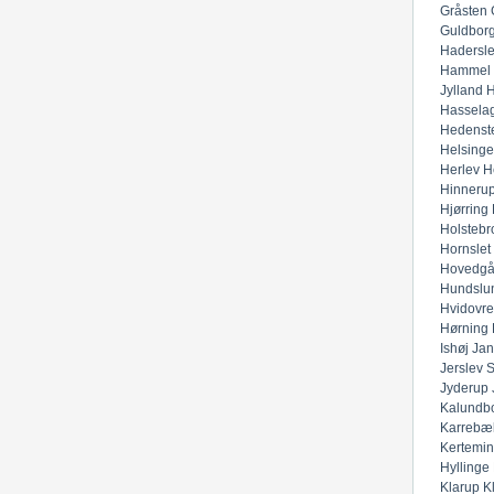
Gråsten
Guldbor
Hadersl
Hammel
Jylland
H
Hassela
Hedenst
Helsinge
Herlev
H
Hinneru
Hjørring
Holstebr
Hornslet
Hovedgå
Hundslu
Hvidovre
Hørning
Ishøj
Jan
Jerslev 
Jyderup
Kalundb
Karrebæ
Kertemi
Hyllinge
Klarup
K