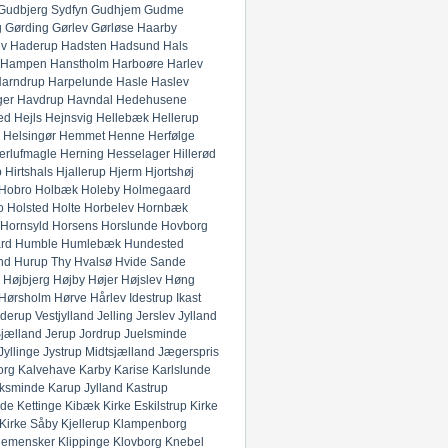
Gudbjerg Sydfyn
Gudhjem
Gudme
g
Gørding
Gørlev
Gørløse
Haarby
ev
Haderup
Hadsten
Hadsund
Hals
Hampen
Hanstholm
Harboøre
Harlev
arndrup
Harpelunde
Hasle
Haslev
ger
Havdrup
Havndal
Hedehusene
ed
Hejls
Hejnsvig
Hellebæk
Hellerup
Helsingør
Hemmet
Henne
Herfølge
erlufmagle
Herning
Hesselager
Hillerød
p
Hirtshals
Hjallerup
Hjerm
Hjortshøj
Hobro
Holbæk
Holeby
Holmegaard
o
Holsted
Holte
Horbelev
Hornbæk
Hornsyld
Horsens
Horslunde
Hovborg
rd
Humble
Humlebæk
Hundested
nd
Hurup Thy
Hvalsø
Hvide Sande
Højbjerg
Højby
Højer
Højslev
Høng
Hørsholm
Hørve
Hårlev
Idestrup
Ikast
derup Vestjylland
Jelling
Jerslev Jylland
Sjælland
Jerup
Jordrup
Juelsminde
Jyllinge
Jystrup Midtsjælland
Jægerspris
org
Kalvehave
Karby
Karise
Karlslunde
ksminde
Karup Jylland
Kastrup
nde
Kettinge
Kibæk
Kirke Eskilstrup
Kirke
Kirke Såby
Kjellerup
Klampenborg
lemensker
Klippinge
Klovborg
Knebel