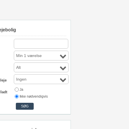
ejebolig
Min 1 værelse
Alt
Ingen
leje
Ja
lladt
Ikke nødvendigvis