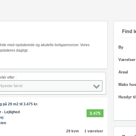
Find l
 liste med opdaterede og akutelle boligannoncer. Vores
By
pdateres dagligt.
Værelser
Areal
rtér efter :
Maks hus
Nyeste først
Husdyr ti
på 29 m2 til 3.475 kr.
r - Lejlighed
3.475
ej
sten
29 kvm
1 værelser