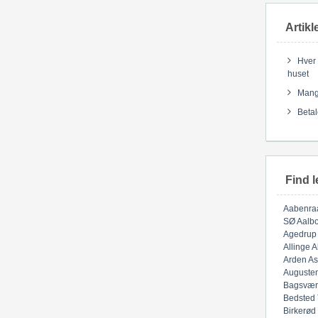
Artikl
Hver 
huset
Mange
Betal
Find l
Aabenra
SØ
Aalbo
Agedrup
Allinge
A
Arden
As
Auguste
Bagsvær
Bedsted
Birkerød