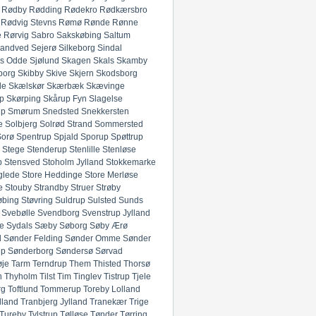
Rødby
Rødding
Rødekro
Rødkærsbro
Rødvig Stevns
Rømø
Rønde
Rønne
e
Rørvig
Sabro
Sakskøbing
Saltum
andved
Sejerø
Silkeborg
Sindal
ds Odde
Sjølund
Skagen
Skals
Skamby
borg
Skibby
Skive
Skjern
Skodsborg
de
Skælskør
Skærbæk
Skævinge
p
Skørping
Skårup Fyn
Slagelse
up
Smørum
Snedsted
Snekkersten
e
Solbjerg
Solrød Strand
Sommersted
Sorø
Spentrup
Spjald
Sporup
Spøttrup
Stege
Stenderup
Stenlille
Stenløse
p
Stensved
Stoholm Jylland
Stokkemarke
glede
Store Heddinge
Store Merløse
e
Stouby
Strandby
Struer
Strøby
øbing
Støvring
Suldrup
Sulsted
Sunds
Svebølle
Svendborg
Svenstrup Jylland
e
Sydals
Sæby
Søborg
Søby Ærø
d
Sønder Felding
Sønder Omme
Sønder
up
Sønderborg
Søndersø
Sørvad
øje
Tarm
Terndrup
Them
Thisted
Thorsø
n
Thyholm
Tilst
Tim
Tinglev
Tistrup
Tjele
rg
Toftlund
Tommerup
Toreby Lolland
lland
Tranbjerg Jylland
Tranekær
Trige
Tureby
Tylstrup
Tølløse
Tønder
Tørring