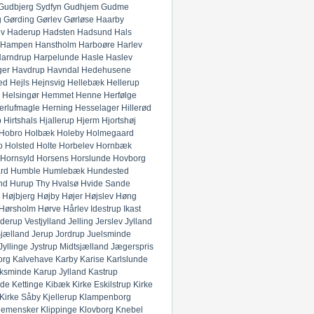
Gudbjerg Sydfyn
Gudhjem
Gudme
g
Gørding
Gørlev
Gørløse
Haarby
ev
Haderup
Hadsten
Hadsund
Hals
Hampen
Hanstholm
Harboøre
Harlev
arndrup
Harpelunde
Hasle
Haslev
ger
Havdrup
Havndal
Hedehusene
ed
Hejls
Hejnsvig
Hellebæk
Hellerup
Helsingør
Hemmet
Henne
Herfølge
erlufmagle
Herning
Hesselager
Hillerød
p
Hirtshals
Hjallerup
Hjerm
Hjortshøj
Hobro
Holbæk
Holeby
Holmegaard
o
Holsted
Holte
Horbelev
Hornbæk
Hornsyld
Horsens
Horslunde
Hovborg
rd
Humble
Humlebæk
Hundested
nd
Hurup Thy
Hvalsø
Hvide Sande
Højbjerg
Højby
Højer
Højslev
Høng
Hørsholm
Hørve
Hårlev
Idestrup
Ikast
derup Vestjylland
Jelling
Jerslev Jylland
Sjælland
Jerup
Jordrup
Juelsminde
Jyllinge
Jystrup Midtsjælland
Jægerspris
org
Kalvehave
Karby
Karise
Karlslunde
ksminde
Karup Jylland
Kastrup
nde
Kettinge
Kibæk
Kirke Eskilstrup
Kirke
Kirke Såby
Kjellerup
Klampenborg
lemensker
Klippinge
Klovborg
Knebel