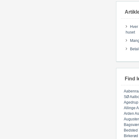
Artikl
Hver 
huset
Mange
Betal
Find l
Aabenra
SØ
Aalbo
Agedrup
Allinge
A
Arden
As
Auguste
Bagsvær
Bedsted
Birkerød