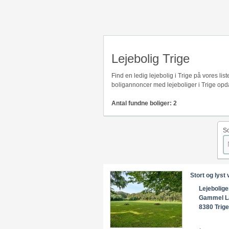
Lejebolig Trige
Find en ledig lejebolig i Trige på vores l
boligannoncer med lejeboliger i Trige opda
Antal fundne boliger: 2
So
Stort og lyst
Lejebolige
Gammel L
8380 Trige