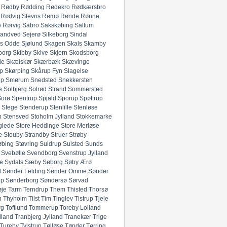
Rødby
Rødding
Rødekro
Rødkærsbro
Rødvig Stevns
Rømø
Rønde
Rønne
e
Rørvig
Sabro
Sakskøbing
Saltum
andved
Sejerø
Silkeborg
Sindal
ds Odde
Sjølund
Skagen
Skals
Skamby
borg
Skibby
Skive
Skjern
Skodsborg
de
Skælskør
Skærbæk
Skævinge
p
Skørping
Skårup Fyn
Slagelse
up
Smørum
Snedsted
Snekkersten
e
Solbjerg
Solrød Strand
Sommersted
Sorø
Spentrup
Spjald
Sporup
Spøttrup
Stege
Stenderup
Stenlille
Stenløse
p
Stensved
Stoholm Jylland
Stokkemarke
glede
Store Heddinge
Store Merløse
e
Stouby
Strandby
Struer
Strøby
øbing
Støvring
Suldrup
Sulsted
Sunds
Svebølle
Svendborg
Svenstrup Jylland
e
Sydals
Sæby
Søborg
Søby Ærø
d
Sønder Felding
Sønder Omme
Sønder
up
Sønderborg
Søndersø
Sørvad
øje
Tarm
Terndrup
Them
Thisted
Thorsø
n
Thyholm
Tilst
Tim
Tinglev
Tistrup
Tjele
rg
Toftlund
Tommerup
Toreby Lolland
lland
Tranbjerg Jylland
Tranekær
Trige
Tureby
Tylstrup
Tølløse
Tønder
Tørring