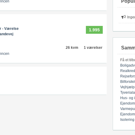
Popul
nncen
Inge
r - Værelse
1.995
andevej
Samme
26 kvm
1 værelser
nncen
Få et til
Boligadv
Realkred
Rejsefor
Bilforsik
Vejhjælp
Tyverial
Hus- og 
Ejendom
Varmepu
Ejendom
Isolering