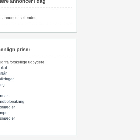
ære annoncer i dag
n annoncer set endnu.
nlign priser
bud fra forskellige udbydere:
okat
itlån
sikringer
ring
armer
indboforsikring
smægler
mper
smægler