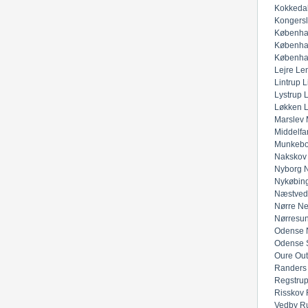
Kokkeda
Kongers
Københa
Københa
Københa
Lejre
Lem
Lintrup
L
Lystrup
Løkken
Marslev
Middelfar
Munkeb
Nakskov
Nyborg
N
Nykøbing
Næstved
Nørre Ne
Nørresu
Odense 
Odense 
Oure
Out
Randers
Regstru
Risskov
Vedby
R