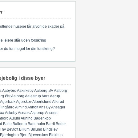
er
ottende husejer får alvorlige skader på
 lejere står uden forsikring
er du for meget for din forsikring?
ejebolig i disse byer
a
Aabybro
Aakirkeby
Aalborg SV
Aalborg
rg Øst
Aalborg
Aalestrup
Aars
Aarup
Agerbæk
Agerskov
Albertslund
Allerød
llingåbro
Almind
Anholt
Ans By
Ansager
aa
Askeby
Asnæs
Asperup
Assens
nborg
Aulum
Auning
Bagenkop
d
Balle
Ballerup
Bandholm
Barrit
Beder
 Thy
Bevtoft
Billum
Billund
Bindslev
Bjerringbro
Bjert
Bjæverskov
Blokhus