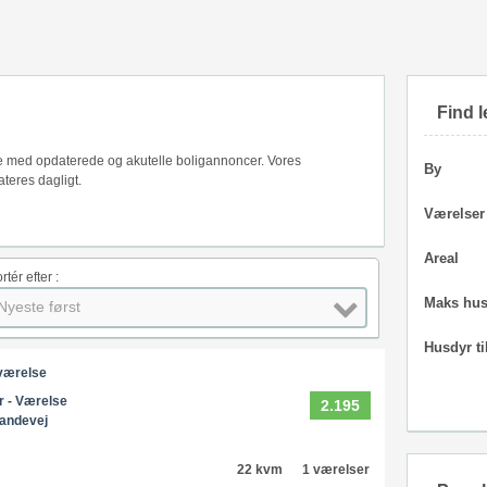
Find l
iste med opdaterede og akutelle boligannoncer. Vores
By
teres dagligt.
Værelser
Areal
rtér efter :
Maks hus
Nyeste først
Husdyr ti
 værelse
r - Værelse
2.195
andevej
22 kvm
1 værelser