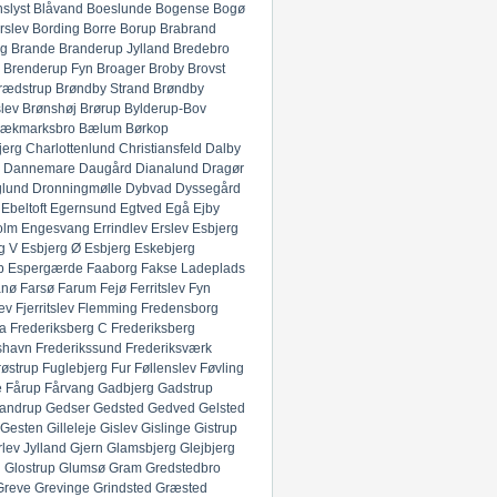
slyst
Blåvand
Boeslunde
Bogense
Bogø
rslev
Bording
Borre
Borup
Brabrand
g
Brande
Branderup Jylland
Bredebro
Brenderup Fyn
Broager
Broby
Brovst
rædstrup
Brøndby Strand
Brøndby
lev
Brønshøj
Brørup
Bylderup-Bov
ækmarksbro
Bælum
Børkop
jerg
Charlottenlund
Christiansfeld
Dalby
Dannemare
Daugård
Dianalund
Dragør
glund
Dronningmølle
Dybvad
Dyssegård
Ebeltoft
Egernsund
Egtved
Egå
Ejby
olm
Engesvang
Errindlev
Erslev
Esbjerg
g V
Esbjerg Ø
Esbjerg
Eskebjerg
p
Espergærde
Faaborg
Fakse Ladeplads
anø
Farsø
Farum
Fejø
Ferritslev Fyn
ev
Fjerritslev
Flemming
Fredensborg
ia
Frederiksberg C
Frederiksberg
shavn
Frederikssund
Frederiksværk
røstrup
Fuglebjerg
Fur
Føllenslev
Føvling
e
Fårup
Fårvang
Gadbjerg
Gadstrup
andrup
Gedser
Gedsted
Gedved
Gelsted
Gesten
Gilleleje
Gislev
Gislinge
Gistrup
rlev Jylland
Gjern
Glamsbjerg
Glejbjerg
g
Glostrup
Glumsø
Gram
Gredstedbro
Greve
Grevinge
Grindsted
Græsted