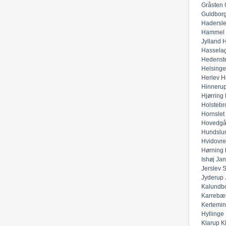
Gråsten
Guldbor
Hadersl
Hammel
Jylland
H
Hassela
Hedenst
Helsinge
Herlev
H
Hinneru
Hjørring
Holstebr
Hornslet
Hovedgå
Hundslu
Hvidovre
Hørning
Ishøj
Jan
Jerslev 
Jyderup
Kalundb
Karrebæ
Kertemi
Hyllinge
Klarup
K