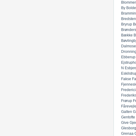
Blommen
By
Bolde
Brammin
Bredsten
Bryrup
B
Brønders
Bække
B
Bøvlingb
Dalmose
Dronnin
Ebberup
Ejstruph
N
Esbjer
Eskilstru
Fakse
F
Fjennesl
Frederic
Frederik
Frørup
F
Fårevejl
Galten
G
Gentofte
Give
Gje
Glesbor
Grenaa