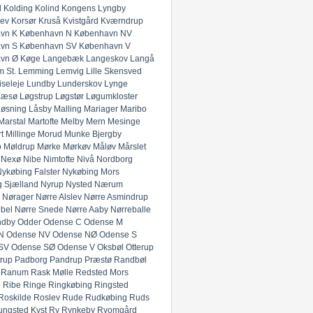
l
Kolding
Kolind
Kongens Lyngby
lev
Korsør
Kruså
Kvistgård
Kværndrup
vn K
København N
København NV
vn S
København SV
København V
vn Ø
Køge
Langebæk
Langeskov
Langå
 St.
Lemming
Lemvig
Lille Skensved
iseleje
Lundby
Lunderskov
Lynge
Læsø
Løgstrup
Løgstør
Løgumkloster
Løsning
Låsby
Malling
Mariager
Maribo
Marstal
Martofte
Melby
Mern
Mesinge
t
Millinge
Morud
Munke Bjergby
o
Møldrup
Mørke
Mørkøv
Måløv
Mårslet
Nexø
Nibe
Nimtofte
Nivå
Nordborg
ykøbing Falster
Nykøbing Mors
 Sjælland
Nyrup
Nysted
Nærum
Nørager
Nørre Alslev
Nørre Asmindrup
bel
Nørre Snede
Nørre Aaby
Nørreballe
ndby
Odder
Odense C
Odense M
N
Odense NV
Odense NØ
Odense S
SV
Odense SØ
Odense V
Oksbøl
Otterup
rup
Padborg
Pandrup
Præstø
Randbøl
Ranum
Rask Mølle
Redsted Mors
p
Ribe
Ringe
Ringkøbing
Ringsted
Roskilde
Roslev
Rude
Rudkøbing
Ruds
ungsted Kyst
Ry
Rynkeby
Ryomgård