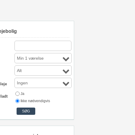
ejebolig
Min 1 værelse
Alt
Ingen
leje
Ja
lladt
Ikke nødvendigvis