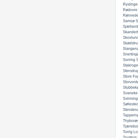
Ryslinge
Rødovre
Rønned
Samsø
S
Sjællan
Skander
Skovlun
Skødstru
Slanger
Snerting
Sorring
Stakroge
Stenstru
Store Fu
Storvord
Stubbek
Svaneke
Svinning
Sølleste
Stender
Tappern
Thyborø
Tjærebo
Torrig Lo
Trustrup