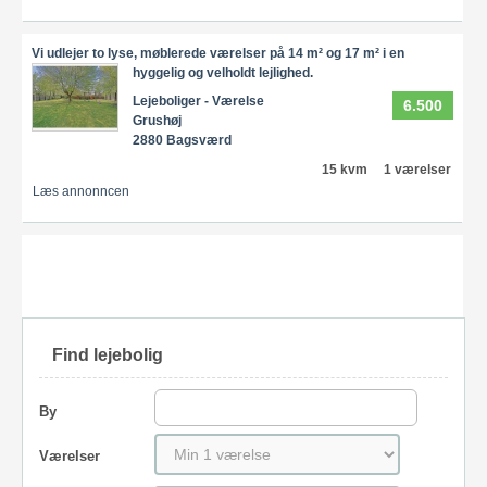
Vi udlejer to lyse, møblerede værelser på 14 m² og 17 m² i en
hyggelig og velholdt lejlighed.
Lejeboliger - Værelse
6.500
Grushøj
2880 Bagsværd
15 kvm
1 værelser
Læs annonncen
Find lejebolig
By
Værelser