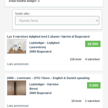
Antal fundne boliger: 3
Sortér efter :
Lys 4 værelses lejlighed med 2 altaner i hjertet af Bagsværd
Lejeboliger - Lejlighed
16.550
Laurentsvej
2880 Bagsværd
116 kvm
4 værelser
Læs annonncen
2880 – commuter – DTU / Novo – English & Danish speaking
Lejeboliger - Værelse
5.500
Ibsvej
2880 Bagsværd
10 kvm
1 værelser
Læs annonncen