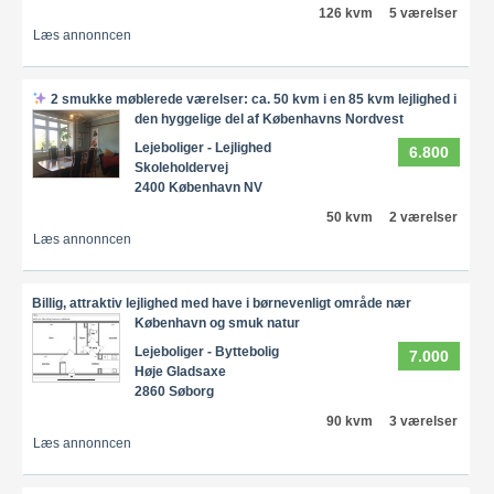
126 kvm
5 værelser
Læs annonncen
2 smukke møblerede værelser: ca. 50 kvm i en 85 kvm lejlighed i
den hyggelige del af Københavns Nordvest
Lejeboliger - Lejlighed
6.800
Skoleholdervej
2400 København NV
50 kvm
2 værelser
Læs annonncen
Billig, attraktiv lejlighed med have i børnevenligt område nær
København og smuk natur
Lejeboliger - Byttebolig
7.000
Høje Gladsaxe
2860 Søborg
90 kvm
3 værelser
Læs annonncen