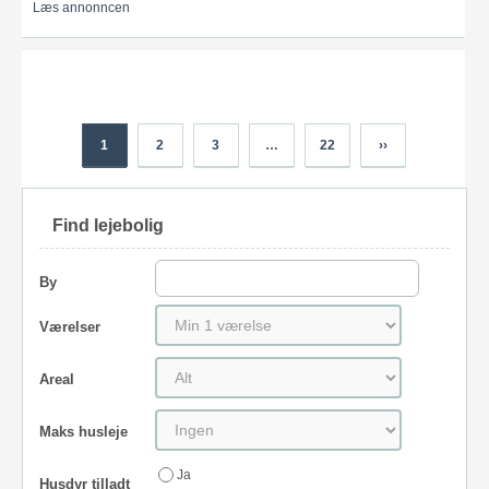
Læs annonncen
1
2
3
…
22
››
Find lejebolig
By
Værelser
Areal
Maks husleje
Ja
Husdyr tilladt