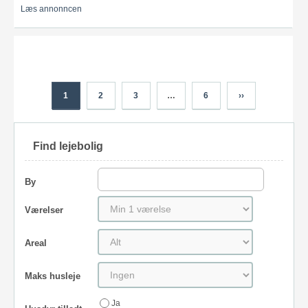
Læs annonncen
1
2
3
…
6
››
Find lejebolig
By
Værelser
Areal
Maks husleje
Ja