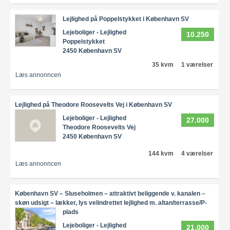
Lejlighed på Poppelstykket i København SV
Lejeboliger - Lejlighed
10.250
Poppelstykket
2450 København SV
35 kvm
1 værelser
Læs annonncen
Lejlighed på Theodore Roosevelts Vej i København SV
Lejeboliger - Lejlighed
27.000
Theodore Roosevelts Vej
2450 København SV
144 kvm
4 værelser
Læs annonncen
København SV – Sluseholmen – attraktivt beliggende v. kanalen –
skøn udsigt – lækker, lys velindrettet lejlighed m. altan/terrasse/P-
plads
Lejeboliger - Lejlighed
21.000