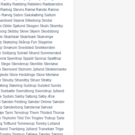
Rødby
Rødding
Rødekro
Rødkærsbro
Rødvig Stevns
Rømø
Rønde
Rønne
e
Rørvig
Sabro
Sakskøbing
Saltum
andved
Sejerø
Silkeborg
Sindal
ds Odde
Sjølund
Skagen
Skals
Skamby
borg
Skibby
Skive
Skjern
Skodsborg
de
Skælskør
Skærbæk
Skævinge
p
Skørping
Skårup Fyn
Slagelse
up
Smørum
Snedsted
Snekkersten
e
Solbjerg
Solrød Strand
Sommersted
Sorø
Spentrup
Spjald
Sporup
Spøttrup
Stege
Stenderup
Stenlille
Stenløse
p
Stensved
Stoholm Jylland
Stokkemarke
glede
Store Heddinge
Store Merløse
e
Stouby
Strandby
Struer
Strøby
øbing
Støvring
Suldrup
Sulsted
Sunds
Svebølle
Svendborg
Svenstrup Jylland
e
Sydals
Sæby
Søborg
Søby Ærø
d
Sønder Felding
Sønder Omme
Sønder
up
Sønderborg
Søndersø
Sørvad
øje
Tarm
Terndrup
Them
Thisted
Thorsø
n
Thyholm
Tilst
Tim
Tinglev
Tistrup
Tjele
rg
Toftlund
Tommerup
Toreby Lolland
lland
Tranbjerg Jylland
Tranekær
Trige
Tureby
Tylstrup
Tølløse
Tønder
Tørring