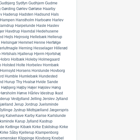
Gudbjerg Sydfyn
Gudhjem
Gudme
g
Gørding
Gørlev
Gørløse
Haarby
ev
Haderup
Hadsten
Hadsund
Hals
Hampen
Hanstholm
Harboøre
Harlev
arndrup
Harpelunde
Hasle
Haslev
ger
Havdrup
Havndal
Hedehusene
ed
Hejls
Hejnsvig
Hellebæk
Hellerup
Helsingør
Hemmet
Henne
Herfølge
erlufmagle
Herning
Hesselager
Hillerød
p
Hirtshals
Hjallerup
Hjerm
Hjortshøj
Hobro
Holbæk
Holeby
Holmegaard
o
Holsted
Holte
Horbelev
Hornbæk
Hornsyld
Horsens
Horslunde
Hovborg
rd
Humble
Humlebæk
Hundested
nd
Hurup Thy
Hvalsø
Hvide Sande
Højbjerg
Højby
Højer
Højslev
Høng
Hørsholm
Hørve
Hårlev
Idestrup
Ikast
derup Vestjylland
Jelling
Jerslev Jylland
Sjælland
Jerup
Jordrup
Juelsminde
Jyllinge
Jystrup Midtsjælland
Jægerspris
org
Kalvehave
Karby
Karise
Karlslunde
ksminde
Karup Jylland
Kastrup
nde
Kettinge
Kibæk
Kirke Eskilstrup
Kirke
Kirke Såby
Kjellerup
Klampenborg
lemensker
Klippinge
Klovborg
Knebel