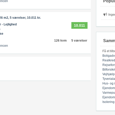
Popul
nncen
Inge
6 m2, 5 værelser, 10.011 kr.
r - Lejlighed
10.011
n
øse
Samme
126 kvm
5 værelser
nncen
Få et til
Boligadv
Realkred
Rejsefor
Bilforsik
Vejhjælp
Tyverial
Hus- og 
Ejendom
Varmepu
Ejendom
Isolering