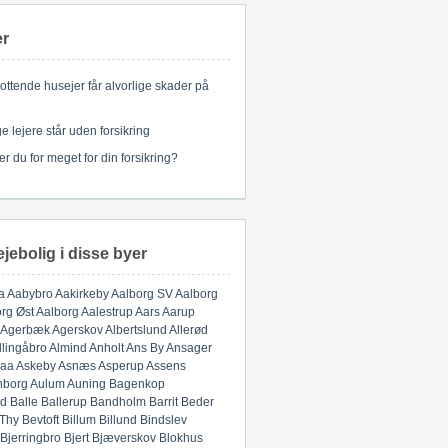
er
ottende husejer får alvorlige skader på
 lejere står uden forsikring
er du for meget for din forsikring?
ejebolig i disse byer
a
Aabybro
Aakirkeby
Aalborg SV
Aalborg
rg Øst
Aalborg
Aalestrup
Aars
Aarup
Agerbæk
Agerskov
Albertslund
Allerød
llingåbro
Almind
Anholt
Ans By
Ansager
aa
Askeby
Asnæs
Asperup
Assens
nborg
Aulum
Auning
Bagenkop
d
Balle
Ballerup
Bandholm
Barrit
Beder
 Thy
Bevtoft
Billum
Billund
Bindslev
Bjerringbro
Bjert
Bjæverskov
Blokhus