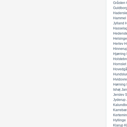
Gråsten
Guldbor
Hadersl
Hammel
Jylland
H
Hassela
Hedenst
Helsinge
Herlev
H
Hinneru
Hjørring
Holstebr
Hornslet
Hovedgå
Hundslu
Hvidovre
Hørning
Ishøj
Jan
Jerslev 
Jyderup
Kalundb
Karrebæ
Kertemi
Hyllinge
Klarup
K