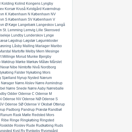
l
Kolding
Kolind
Kongens Lyngby
lev
Korsør
Kruså
Kvistgård
Kværndrup
vn K
København N
København NV
vn S
København SV
København V
vn Ø
Køge
Langebæk
Langeskov
Langå
 St.
Lemming
Lemvig
Lille Skensved
iseleje
Lundby
Lunderskov
Lynge
Læsø
Løgstrup
Løgstør
Løgumkloster
Løsning
Låsby
Malling
Mariager
Maribo
Marstal
Martofte
Melby
Mern
Mesinge
t
Millinge
Morud
Munke Bjergby
o
Møldrup
Mørke
Mørkøv
Måløv
Mårslet
Nexø
Nibe
Nimtofte
Nivå
Nordborg
ykøbing Falster
Nykøbing Mors
 Sjælland
Nyrup
Nysted
Nærum
Nørager
Nørre Alslev
Nørre Asmindrup
bel
Nørre Snede
Nørre Aaby
Nørreballe
ndby
Odder
Odense C
Odense M
N
Odense NV
Odense NØ
Odense S
SV
Odense SØ
Odense V
Oksbøl
Otterup
rup
Padborg
Pandrup
Præstø
Randbøl
Ranum
Rask Mølle
Redsted Mors
p
Ribe
Ringe
Ringkøbing
Ringsted
Roskilde
Roslev
Rude
Rudkøbing
Ruds
ungsted Kyst
Ry
Rynkeby
Ryomgård