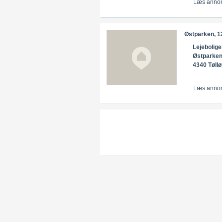
Læs anno
Østparken, 12
Lejebolige
Østparke
4340 Tøll
Læs anno