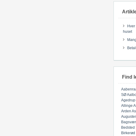
Artikl
Hver 
huset
Mange
Betal
Find l
Aabenra
SØ
Aalbo
Agedrup
Allinge
A
Arden
As
Auguste
Bagsvær
Bedsted
Birkerød