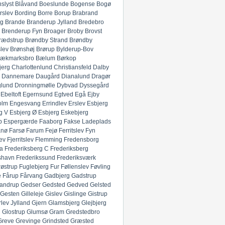
slyst
Blåvand
Boeslunde
Bogense
Bogø
rslev
Bording
Borre
Borup
Brabrand
g
Brande
Branderup Jylland
Bredebro
Brenderup Fyn
Broager
Broby
Brovst
rædstrup
Brøndby Strand
Brøndby
lev
Brønshøj
Brørup
Bylderup-Bov
ækmarksbro
Bælum
Børkop
jerg
Charlottenlund
Christiansfeld
Dalby
Dannemare
Daugård
Dianalund
Dragør
glund
Dronningmølle
Dybvad
Dyssegård
Ebeltoft
Egernsund
Egtved
Egå
Ejby
olm
Engesvang
Errindlev
Erslev
Esbjerg
g V
Esbjerg Ø
Esbjerg
Eskebjerg
p
Espergærde
Faaborg
Fakse Ladeplads
anø
Farsø
Farum
Fejø
Ferritslev Fyn
ev
Fjerritslev
Flemming
Fredensborg
ia
Frederiksberg C
Frederiksberg
shavn
Frederikssund
Frederiksværk
røstrup
Fuglebjerg
Fur
Føllenslev
Føvling
e
Fårup
Fårvang
Gadbjerg
Gadstrup
andrup
Gedser
Gedsted
Gedved
Gelsted
Gesten
Gilleleje
Gislev
Gislinge
Gistrup
rlev Jylland
Gjern
Glamsbjerg
Glejbjerg
g
Glostrup
Glumsø
Gram
Gredstedbro
Greve
Grevinge
Grindsted
Græsted