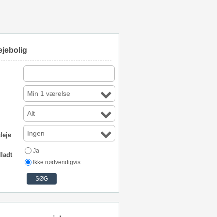
ejebolig
Min 1 værelse
Alt
Ingen
leje
Ja
lladt
Ikke nødvendigvis