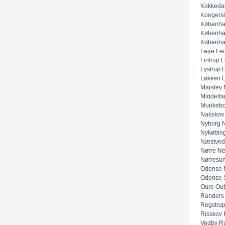
Kokkeda
Kongers
Københa
Københa
Københa
Lejre
Lem
Lintrup
L
Lystrup
Løkken
Marslev
Middelfar
Munkeb
Nakskov
Nyborg
N
Nykøbing
Næstved
Nørre Ne
Nørresu
Odense 
Odense 
Oure
Out
Randers
Regstru
Risskov
Vedby
R