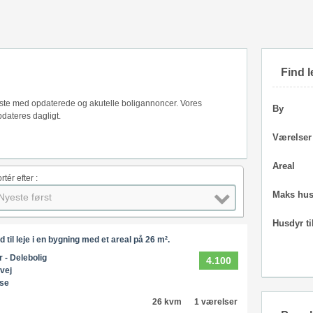
Find l
 liste med opdaterede og akutelle boligannoncer. Vores
By
dateres dagligt.
Værelser
Areal
rtér efter :
Maks hus
Nyeste først
Husdyr ti
d til leje i en bygning med et areal på 26 m².
r - Delebolig
4.100
vej
øse
26 kvm
1 værelser