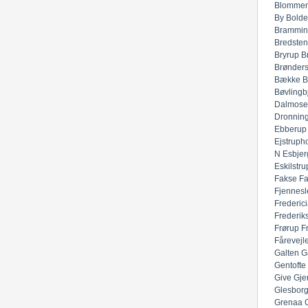
Blommen
By
Bolde
Brammin
Bredsten
Bryrup
B
Brønders
Bække
B
Bøvlingb
Dalmose
Dronnin
Ebberup
Ejstruph
N
Esbjer
Eskilstru
Fakse
F
Fjennesl
Frederic
Frederik
Frørup
F
Fårevejl
Galten
G
Gentofte
Give
Gje
Glesbor
Grenaa