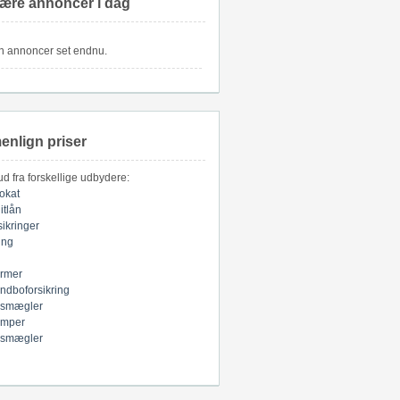
ære annoncer i dag
n annoncer set endnu.
nlign priser
bud fra forskellige udbydere:
okat
itlån
sikringer
ring
armer
indboforsikring
smægler
mper
smægler