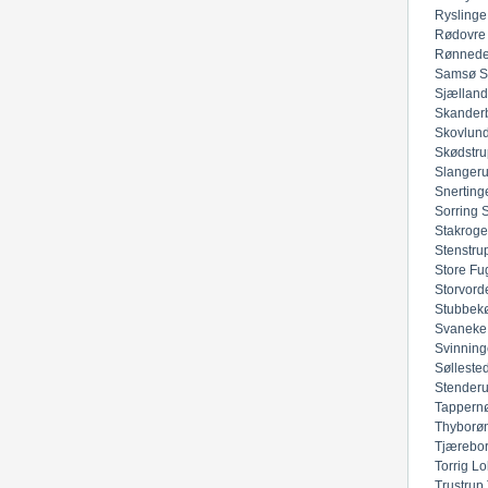
Ryslinge
Rødovre
Rønned
Samsø
S
Sjællan
Skander
Skovlun
Skødstru
Slanger
Snerting
Sorring
Stakroge
Stenstru
Store Fu
Storvord
Stubbek
Svaneke
Svinning
Sølleste
Stender
Tappern
Thyborø
Tjærebo
Torrig Lo
Trustrup