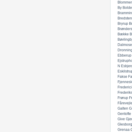
Blommen
By
Bolde
Brammin
Bredsten
Bryrup
B
Brønders
Bække
B
Bøvlingb
Dalmose
Dronnin
Ebberup
Ejstruph
N
Esbjer
Eskilstru
Fakse
F
Fjennesl
Frederic
Frederik
Frørup
F
Fårevejl
Galten
G
Gentofte
Give
Gje
Glesbor
Grenaa