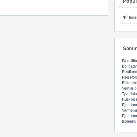
Popul
Inge
Samme
Få et til
Boligadv
Realkred
Rejsefor
Bilforsik
Vejhjælp
Tyverial
Hus- og 
Ejendom
Varmepu
Ejendom
Isolering