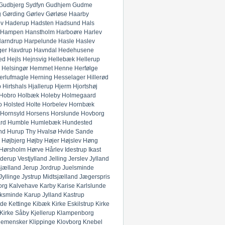
Gudbjerg Sydfyn
Gudhjem
Gudme
g
Gørding
Gørlev
Gørløse
Haarby
ev
Haderup
Hadsten
Hadsund
Hals
Hampen
Hanstholm
Harboøre
Harlev
arndrup
Harpelunde
Hasle
Haslev
ger
Havdrup
Havndal
Hedehusene
ed
Hejls
Hejnsvig
Hellebæk
Hellerup
Helsingør
Hemmet
Henne
Herfølge
erlufmagle
Herning
Hesselager
Hillerød
p
Hirtshals
Hjallerup
Hjerm
Hjortshøj
Hobro
Holbæk
Holeby
Holmegaard
o
Holsted
Holte
Horbelev
Hornbæk
Hornsyld
Horsens
Horslunde
Hovborg
rd
Humble
Humlebæk
Hundested
nd
Hurup Thy
Hvalsø
Hvide Sande
Højbjerg
Højby
Højer
Højslev
Høng
Hørsholm
Hørve
Hårlev
Idestrup
Ikast
derup Vestjylland
Jelling
Jerslev Jylland
Sjælland
Jerup
Jordrup
Juelsminde
Jyllinge
Jystrup Midtsjælland
Jægerspris
org
Kalvehave
Karby
Karise
Karlslunde
ksminde
Karup Jylland
Kastrup
nde
Kettinge
Kibæk
Kirke Eskilstrup
Kirke
Kirke Såby
Kjellerup
Klampenborg
lemensker
Klippinge
Klovborg
Knebel