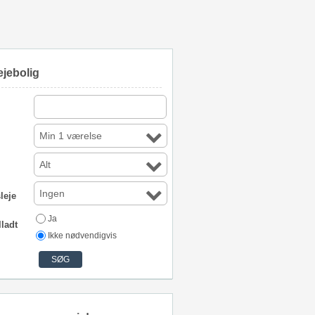
ejebolig
Min 1 værelse
Alt
Ingen
leje
Ja
lladt
Ikke nødvendigvis