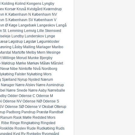
l
Kolding
Kolind
Kongens Lyngby
lev
Korsør
Kruså
Kvistgård
Kværndrup
vn K
København N
København NV
vn S
København SV
København V
vn Ø
Køge
Langebæk
Langeskov
Langå
 St.
Lemming
Lemvig
Lille Skensved
iseleje
Lundby
Lunderskov
Lynge
Læsø
Løgstrup
Løgstør
Løgumkloster
Løsning
Låsby
Malling
Mariager
Maribo
Marstal
Martofte
Melby
Mern
Mesinge
t
Millinge
Morud
Munke Bjergby
o
Møldrup
Mørke
Mørkøv
Måløv
Mårslet
Nexø
Nibe
Nimtofte
Nivå
Nordborg
ykøbing Falster
Nykøbing Mors
 Sjælland
Nyrup
Nysted
Nærum
Nørager
Nørre Alslev
Nørre Asmindrup
bel
Nørre Snede
Nørre Aaby
Nørreballe
ndby
Odder
Odense C
Odense M
N
Odense NV
Odense NØ
Odense S
SV
Odense SØ
Odense V
Oksbøl
Otterup
rup
Padborg
Pandrup
Præstø
Randbøl
Ranum
Rask Mølle
Redsted Mors
p
Ribe
Ringe
Ringkøbing
Ringsted
Roskilde
Roslev
Rude
Rudkøbing
Ruds
ungsted Kyst
Ry
Rynkeby
Ryomgård