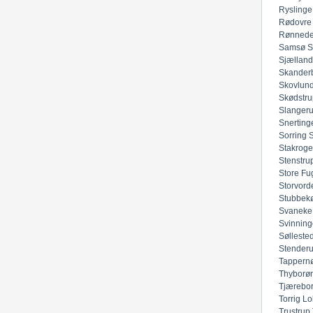
Ryslinge
Rødovre
Rønned
Samsø
S
Sjællan
Skander
Skovlun
Skødstru
Slanger
Snerting
Sorring
Stakroge
Stenstru
Store Fu
Storvord
Stubbek
Svaneke
Svinning
Sølleste
Stender
Tappern
Thyborø
Tjærebo
Torrig Lo
Trustrup