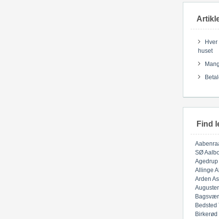
Artikl
Hver 
huset
Mange
Betal
Find l
Aabenra
SØ
Aalbo
Agedrup
Allinge
A
Arden
As
Auguste
Bagsvær
Bedsted
Birkerød