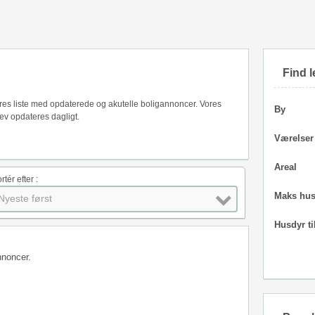
Find l
vores liste med opdaterede og akutelle boligannoncer. Vores
By
ev opdateres dagligt.
Værelser
Areal
rtér efter :
Maks hus
Nyeste først
Husdyr ti
nnoncer.