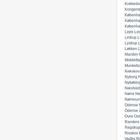
Kokkeda
Kongers
Københa
Københa
Københa
Lejre
Lem
Lintrup
L
Lystrup
Løkken
Marslev
Middelfar
Munkeb
Nakskov
Nyborg
N
Nykøbing
Næstved
Nørre Ne
Nørresu
Odense 
Odense 
Oure
Out
Randers
Regstru
Risskov
Vedby
R