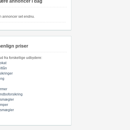
ære annoncer i dag
n annoncer set endnu.
nlign priser
bud fra forskellige udbydere:
okat
itlån
sikringer
ring
armer
indboforsikring
smægler
mper
smægler