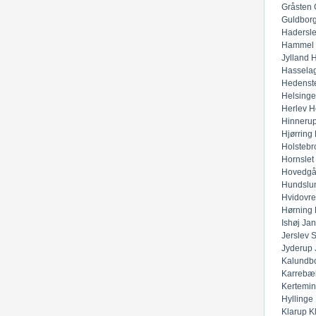
Gråsten
Guldbor
Hadersl
Hammel
Jylland
H
Hassela
Hedenst
Helsinge
Herlev
H
Hinneru
Hjørring
Holstebr
Hornslet
Hovedgå
Hundslu
Hvidovre
Hørning
Ishøj
Jan
Jerslev 
Jyderup
Kalundb
Karrebæ
Kertemi
Hyllinge
Klarup
K