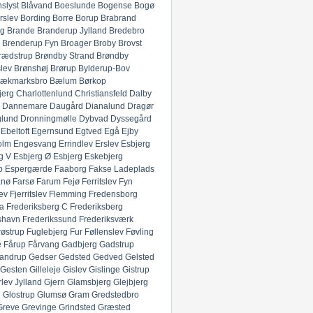
slyst
Blåvand
Boeslunde
Bogense
Bogø
rslev
Bording
Borre
Borup
Brabrand
g
Brande
Branderup Jylland
Bredebro
Brenderup Fyn
Broager
Broby
Brovst
rædstrup
Brøndby Strand
Brøndby
lev
Brønshøj
Brørup
Bylderup-Bov
ækmarksbro
Bælum
Børkop
jerg
Charlottenlund
Christiansfeld
Dalby
Dannemare
Daugård
Dianalund
Dragør
glund
Dronningmølle
Dybvad
Dyssegård
Ebeltoft
Egernsund
Egtved
Egå
Ejby
olm
Engesvang
Errindlev
Erslev
Esbjerg
g V
Esbjerg Ø
Esbjerg
Eskebjerg
p
Espergærde
Faaborg
Fakse Ladeplads
anø
Farsø
Farum
Fejø
Ferritslev Fyn
ev
Fjerritslev
Flemming
Fredensborg
ia
Frederiksberg C
Frederiksberg
shavn
Frederikssund
Frederiksværk
røstrup
Fuglebjerg
Fur
Føllenslev
Føvling
e
Fårup
Fårvang
Gadbjerg
Gadstrup
andrup
Gedser
Gedsted
Gedved
Gelsted
Gesten
Gilleleje
Gislev
Gislinge
Gistrup
rlev Jylland
Gjern
Glamsbjerg
Glejbjerg
g
Glostrup
Glumsø
Gram
Gredstedbro
Greve
Grevinge
Grindsted
Græsted