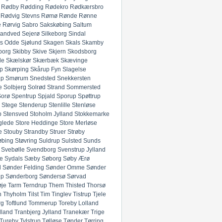
Rødby
Rødding
Rødekro
Rødkærsbro
Rødvig Stevns
Rømø
Rønde
Rønne
e
Rørvig
Sabro
Sakskøbing
Saltum
andved
Sejerø
Silkeborg
Sindal
ds Odde
Sjølund
Skagen
Skals
Skamby
borg
Skibby
Skive
Skjern
Skodsborg
de
Skælskør
Skærbæk
Skævinge
p
Skørping
Skårup Fyn
Slagelse
up
Smørum
Snedsted
Snekkersten
e
Solbjerg
Solrød Strand
Sommersted
Sorø
Spentrup
Spjald
Sporup
Spøttrup
Stege
Stenderup
Stenlille
Stenløse
p
Stensved
Stoholm Jylland
Stokkemarke
glede
Store Heddinge
Store Merløse
e
Stouby
Strandby
Struer
Strøby
øbing
Støvring
Suldrup
Sulsted
Sunds
Svebølle
Svendborg
Svenstrup Jylland
e
Sydals
Sæby
Søborg
Søby Ærø
d
Sønder Felding
Sønder Omme
Sønder
up
Sønderborg
Søndersø
Sørvad
øje
Tarm
Terndrup
Them
Thisted
Thorsø
n
Thyholm
Tilst
Tim
Tinglev
Tistrup
Tjele
rg
Toftlund
Tommerup
Toreby Lolland
lland
Tranbjerg Jylland
Tranekær
Trige
Tureby
Tylstrup
Tølløse
Tønder
Tørring