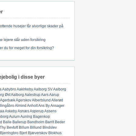
er
ottende husejer får alvorlige skader på
 lejere står uden forsikring
er du for meget for din forsikring?
ejebolig i disse byer
a
Aabybro
Aakirkeby
Aalborg SV
Aalborg
rg Øst
Aalborg
Aalestrup
Aars
Aarup
Agerbæk
Agerskov
Albertslund
Allerød
llingåbro
Almind
Anholt
Ans By
Ansager
aa
Askeby
Asnæs
Asperup
Assens
nborg
Aulum
Auning
Bagenkop
d
Balle
Ballerup
Bandholm
Barrit
Beder
 Thy
Bevtoft
Billum
Billund
Bindslev
Bjerringbro
Bjert
Bjæverskov
Blokhus