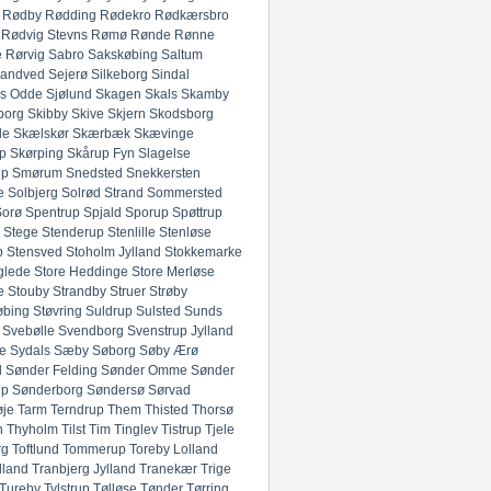
Rødby
Rødding
Rødekro
Rødkærsbro
Rødvig Stevns
Rømø
Rønde
Rønne
e
Rørvig
Sabro
Sakskøbing
Saltum
andved
Sejerø
Silkeborg
Sindal
ds Odde
Sjølund
Skagen
Skals
Skamby
borg
Skibby
Skive
Skjern
Skodsborg
de
Skælskør
Skærbæk
Skævinge
p
Skørping
Skårup Fyn
Slagelse
up
Smørum
Snedsted
Snekkersten
e
Solbjerg
Solrød Strand
Sommersted
Sorø
Spentrup
Spjald
Sporup
Spøttrup
Stege
Stenderup
Stenlille
Stenløse
p
Stensved
Stoholm Jylland
Stokkemarke
glede
Store Heddinge
Store Merløse
e
Stouby
Strandby
Struer
Strøby
øbing
Støvring
Suldrup
Sulsted
Sunds
Svebølle
Svendborg
Svenstrup Jylland
e
Sydals
Sæby
Søborg
Søby Ærø
d
Sønder Felding
Sønder Omme
Sønder
up
Sønderborg
Søndersø
Sørvad
øje
Tarm
Terndrup
Them
Thisted
Thorsø
n
Thyholm
Tilst
Tim
Tinglev
Tistrup
Tjele
rg
Toftlund
Tommerup
Toreby Lolland
lland
Tranbjerg Jylland
Tranekær
Trige
Tureby
Tylstrup
Tølløse
Tønder
Tørring