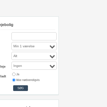
ejebolig
Min 1 værelse
Alt
Ingen
leje
Ja
lladt
Ikke nødvendigvis