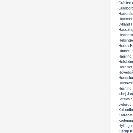
Gråsten
Guldbor
Hadersl
Hammel
Jylland
H
Hassela
Hedenst
Helsinge
Herlev
H
Hinneru
Hjørring
Holstebr
Hornslet
Hovedgå
Hundslu
Hvidovre
Hørning
Ishøj
Jan
Jerslev 
Jyderup
Kalundb
Karrebæ
Kertemi
Hyllinge
Klarup
K