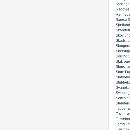
Ryslinge
Rødovre
Rønned
Samsø
S
Sjællan
Skander
Skovlun
Skødstru
Slanger
Snerting
Sorring
Stakroge
Stenstru
Store Fu
Storvord
Stubbek
Svaneke
Svinning
Sølleste
Stender
Tappern
Thyborø
Tjærebo
Torrig Lo
Trustrup