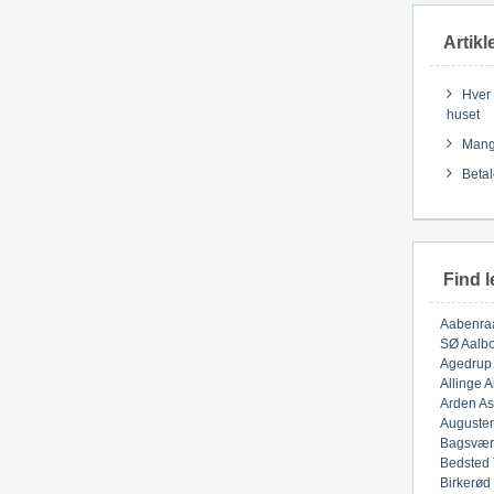
Artikl
Hver 
huset
Mange
Betal
Find l
Aabenra
SØ
Aalbo
Agedrup
Allinge
A
Arden
As
Auguste
Bagsvær
Bedsted
Birkerød