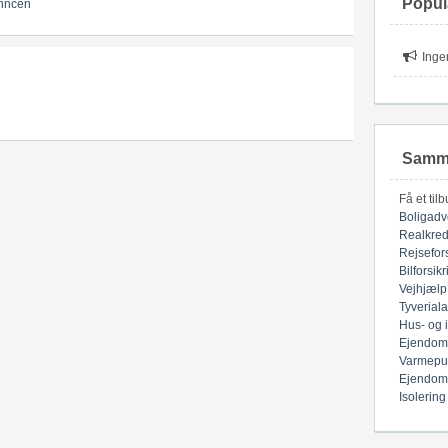
Popul
nncen
Inge
Samme
Få et til
Boligadv
Realkred
Rejsefor
Bilforsik
Vejhjælp
Tyverial
Hus- og 
Ejendom
Varmepu
Ejendom
Isolering