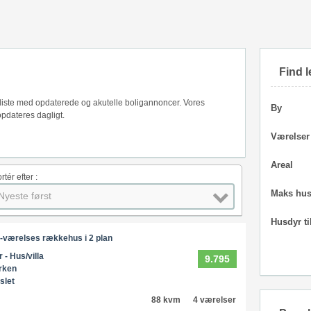
Find l
s liste med opdaterede og akutelle boligannoncer. Vores
By
pdateres dagligt.
Værelser
Areal
rtér efter :
Maks hus
Nyeste først
Husdyr ti
4-værelses rækkehus i 2 plan
 - Hus/villa
9.795
rken
slet
88 kvm
4 værelser