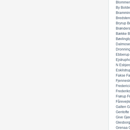
Blommen
By
Bolde
Brammin
Bredsten
Bryrup
B
Brønders
Bække
B
Bøvlingb
Dalmose
Dronnin
Ebberup
Ejstruph
N
Esbjer
Eskilstru
Fakse
F
Fjennesl
Frederic
Frederik
Frørup
F
Fårevejl
Galten
G
Gentofte
Give
Gje
Glesbor
Grenaa