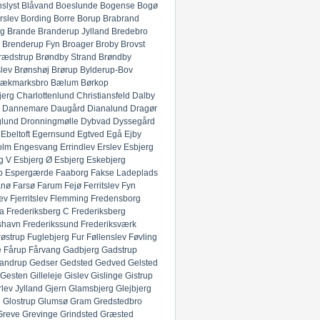
slyst
Blåvand
Boeslunde
Bogense
Bogø
rslev
Bording
Borre
Borup
Brabrand
g
Brande
Branderup Jylland
Bredebro
Brenderup Fyn
Broager
Broby
Brovst
rædstrup
Brøndby Strand
Brøndby
lev
Brønshøj
Brørup
Bylderup-Bov
ækmarksbro
Bælum
Børkop
jerg
Charlottenlund
Christiansfeld
Dalby
Dannemare
Daugård
Dianalund
Dragør
glund
Dronningmølle
Dybvad
Dyssegård
Ebeltoft
Egernsund
Egtved
Egå
Ejby
olm
Engesvang
Errindlev
Erslev
Esbjerg
g V
Esbjerg Ø
Esbjerg
Eskebjerg
p
Espergærde
Faaborg
Fakse Ladeplads
anø
Farsø
Farum
Fejø
Ferritslev Fyn
ev
Fjerritslev
Flemming
Fredensborg
ia
Frederiksberg C
Frederiksberg
shavn
Frederikssund
Frederiksværk
røstrup
Fuglebjerg
Fur
Føllenslev
Føvling
e
Fårup
Fårvang
Gadbjerg
Gadstrup
andrup
Gedser
Gedsted
Gedved
Gelsted
Gesten
Gilleleje
Gislev
Gislinge
Gistrup
rlev Jylland
Gjern
Glamsbjerg
Glejbjerg
g
Glostrup
Glumsø
Gram
Gredstedbro
Greve
Grevinge
Grindsted
Græsted