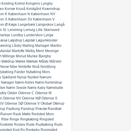
l
Kolding
Kolind
Kongens Lyngby
lev
Korsør
Kruså
Kvistgård
Kværndrup
vn K
København N
København NV
vn S
København SV
København V
vn Ø
Køge
Langebæk
Langeskov
Langå
 St.
Lemming
Lemvig
Lille Skensved
iseleje
Lundby
Lunderskov
Lynge
Læsø
Løgstrup
Løgstør
Løgumkloster
Løsning
Låsby
Malling
Mariager
Maribo
Marstal
Martofte
Melby
Mern
Mesinge
t
Millinge
Morud
Munke Bjergby
o
Møldrup
Mørke
Mørkøv
Måløv
Mårslet
Nexø
Nibe
Nimtofte
Nivå
Nordborg
ykøbing Falster
Nykøbing Mors
 Sjælland
Nyrup
Nysted
Nærum
Nørager
Nørre Alslev
Nørre Asmindrup
bel
Nørre Snede
Nørre Aaby
Nørreballe
ndby
Odder
Odense C
Odense M
N
Odense NV
Odense NØ
Odense S
SV
Odense SØ
Odense V
Oksbøl
Otterup
rup
Padborg
Pandrup
Præstø
Randbøl
Ranum
Rask Mølle
Redsted Mors
p
Ribe
Ringe
Ringkøbing
Ringsted
Roskilde
Roslev
Rude
Rudkøbing
Ruds
ungsted Kyst
Ry
Rynkeby
Ryomgård