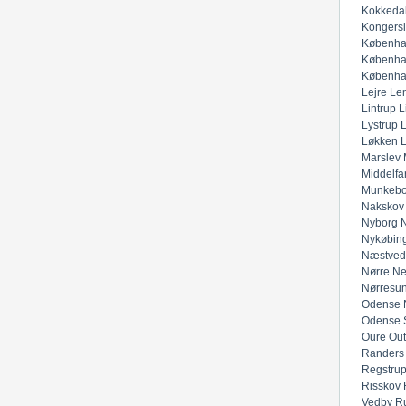
Kokkeda
Kongers
Københa
Københa
Københa
Lejre
Lem
Lintrup
L
Lystrup
Løkken
Marslev
Middelfar
Munkeb
Nakskov
Nyborg
N
Nykøbing
Næstved
Nørre Ne
Nørresu
Odense 
Odense 
Oure
Out
Randers
Regstru
Risskov
Vedby
R