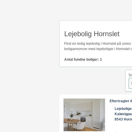
Lejebolig Hornslet
Find en ledig lejebolig i Hornslet på vore
boligannoncer med lejeboliger i Hornslet o
Antal fundne boliger: 1
So
Eftertragtet 
Lejeboliger
Kaløvigpa
8543 Horn