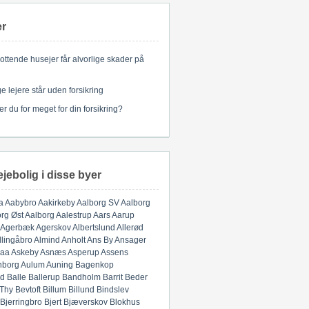
er
ottende husejer får alvorlige skader på
 lejere står uden forsikring
er du for meget for din forsikring?
ejebolig i disse byer
a
Aabybro
Aakirkeby
Aalborg SV
Aalborg
rg Øst
Aalborg
Aalestrup
Aars
Aarup
Agerbæk
Agerskov
Albertslund
Allerød
llingåbro
Almind
Anholt
Ans By
Ansager
aa
Askeby
Asnæs
Asperup
Assens
nborg
Aulum
Auning
Bagenkop
d
Balle
Ballerup
Bandholm
Barrit
Beder
 Thy
Bevtoft
Billum
Billund
Bindslev
Bjerringbro
Bjert
Bjæverskov
Blokhus