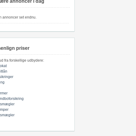
ære annoncer i dag
n annoncer set endnu.
nlign priser
bud fra forskellige udbydere:
okat
itlån
sikringer
ring
armer
indboforsikring
smægler
mper
smægler