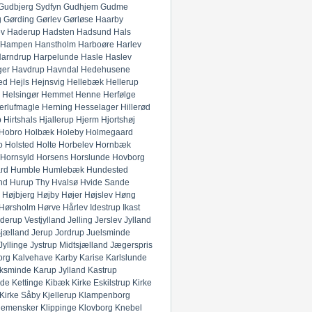
Gudbjerg Sydfyn
Gudhjem
Gudme
g
Gørding
Gørlev
Gørløse
Haarby
ev
Haderup
Hadsten
Hadsund
Hals
Hampen
Hanstholm
Harboøre
Harlev
arndrup
Harpelunde
Hasle
Haslev
ger
Havdrup
Havndal
Hedehusene
ed
Hejls
Hejnsvig
Hellebæk
Hellerup
Helsingør
Hemmet
Henne
Herfølge
erlufmagle
Herning
Hesselager
Hillerød
p
Hirtshals
Hjallerup
Hjerm
Hjortshøj
Hobro
Holbæk
Holeby
Holmegaard
o
Holsted
Holte
Horbelev
Hornbæk
Hornsyld
Horsens
Horslunde
Hovborg
rd
Humble
Humlebæk
Hundested
nd
Hurup Thy
Hvalsø
Hvide Sande
Højbjerg
Højby
Højer
Højslev
Høng
Hørsholm
Hørve
Hårlev
Idestrup
Ikast
derup Vestjylland
Jelling
Jerslev Jylland
Sjælland
Jerup
Jordrup
Juelsminde
Jyllinge
Jystrup Midtsjælland
Jægerspris
org
Kalvehave
Karby
Karise
Karlslunde
ksminde
Karup Jylland
Kastrup
nde
Kettinge
Kibæk
Kirke Eskilstrup
Kirke
Kirke Såby
Kjellerup
Klampenborg
lemensker
Klippinge
Klovborg
Knebel