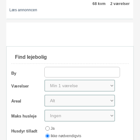
68 kvm
2 værelser
Læs annonncen
Find lejebolig
By
Værelser
Areal
Maks husleje
Ja
Husdyr tilladt
Ikke nødvendigvis