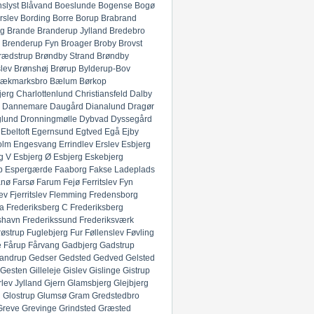
slyst
Blåvand
Boeslunde
Bogense
Bogø
rslev
Bording
Borre
Borup
Brabrand
g
Brande
Branderup Jylland
Bredebro
Brenderup Fyn
Broager
Broby
Brovst
rædstrup
Brøndby Strand
Brøndby
lev
Brønshøj
Brørup
Bylderup-Bov
ækmarksbro
Bælum
Børkop
jerg
Charlottenlund
Christiansfeld
Dalby
Dannemare
Daugård
Dianalund
Dragør
glund
Dronningmølle
Dybvad
Dyssegård
Ebeltoft
Egernsund
Egtved
Egå
Ejby
olm
Engesvang
Errindlev
Erslev
Esbjerg
g V
Esbjerg Ø
Esbjerg
Eskebjerg
p
Espergærde
Faaborg
Fakse Ladeplads
anø
Farsø
Farum
Fejø
Ferritslev Fyn
ev
Fjerritslev
Flemming
Fredensborg
ia
Frederiksberg C
Frederiksberg
shavn
Frederikssund
Frederiksværk
røstrup
Fuglebjerg
Fur
Føllenslev
Føvling
e
Fårup
Fårvang
Gadbjerg
Gadstrup
andrup
Gedser
Gedsted
Gedved
Gelsted
Gesten
Gilleleje
Gislev
Gislinge
Gistrup
rlev Jylland
Gjern
Glamsbjerg
Glejbjerg
g
Glostrup
Glumsø
Gram
Gredstedbro
Greve
Grevinge
Grindsted
Græsted