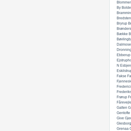
Blommen
By
Bolde
Brammin
Bredsten
Bryrup
B
Brønders
Bække
B
Bøvlingb
Dalmose
Dronnin
Ebberup
Ejstruph
N
Esbjer
Eskilstru
Fakse
F
Fjennesl
Frederic
Frederik
Frørup
F
Fårevejl
Galten
G
Gentofte
Give
Gje
Glesbor
Grenaa