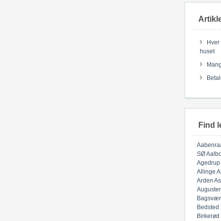
Artikl
Hver 
huset
Mange
Betal
Find l
Aabenra
SØ
Aalbo
Agedrup
Allinge
A
Arden
As
Auguste
Bagsvær
Bedsted
Birkerød