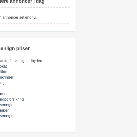
ære annoncer i dag
n annoncer set endnu.
nlign priser
bud fra forskellige udbydere:
okat
itlån
sikringer
ring
armer
indboforsikring
smægler
mper
smægler