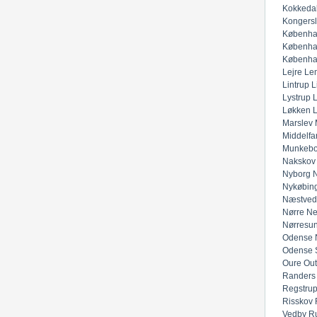
Kokkeda
Kongers
Københa
Københa
Københa
Lejre
Lem
Lintrup
L
Lystrup
Løkken
Marslev
Middelfar
Munkeb
Nakskov
Nyborg
N
Nykøbing
Næstved
Nørre Ne
Nørresu
Odense 
Odense 
Oure
Out
Randers
Regstru
Risskov
Vedby
R