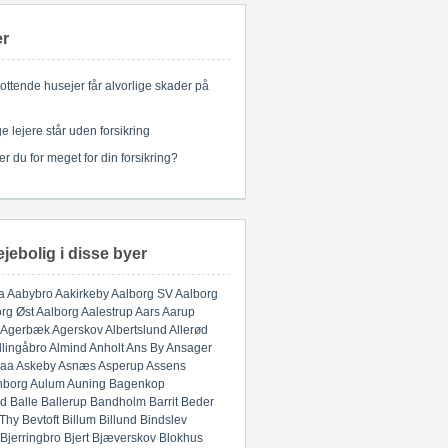
er
ottende husejer får alvorlige skader på
 lejere står uden forsikring
er du for meget for din forsikring?
ejebolig i disse byer
a
Aabybro
Aakirkeby
Aalborg SV
Aalborg
rg Øst
Aalborg
Aalestrup
Aars
Aarup
Agerbæk
Agerskov
Albertslund
Allerød
llingåbro
Almind
Anholt
Ans By
Ansager
aa
Askeby
Asnæs
Asperup
Assens
nborg
Aulum
Auning
Bagenkop
d
Balle
Ballerup
Bandholm
Barrit
Beder
 Thy
Bevtoft
Billum
Billund
Bindslev
Bjerringbro
Bjert
Bjæverskov
Blokhus