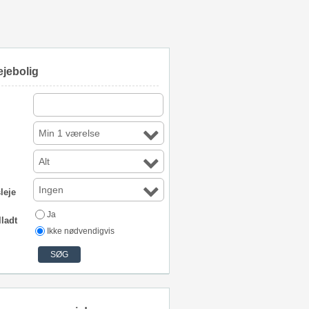
ejebolig
Min 1 værelse
Alt
Ingen
leje
Ja
lladt
Ikke nødvendigvis