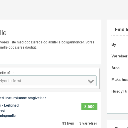
Find l
lle
å vores liste med opdaterede og akutelle boligannoncer. Vores
By
ølle opdateres dagligt.
Værelser
Areal
rtér efter :
Maks hus
Nyeste først
Husdyr ti
hed i naturskønne omgivelser
r - Lejlighed
8.500
dvej
ningmølle
93 kvm
3 værelser