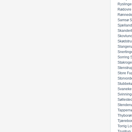
Ryslinge
Rødovre
Rønned
Samsø
S
Sjællan
Skander
Skovlun
Skødstru
Slanger
Snerting
Sorring
Stakroge
Stenstru
Store Fu
Storvord
Stubbek
Svaneke
Svinning
Sølleste
Stender
Tappern
Thyborø
Tjærebo
Torrig Lo
Trustrup