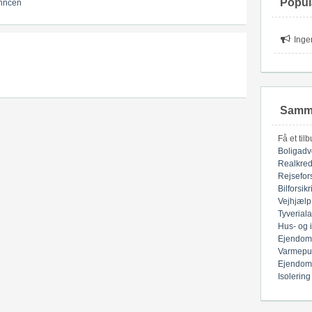
Popul
nncen
Inge
Samme
Få et til
Boligadv
Realkred
Rejsefor
Bilforsik
Vejhjælp
Tyverial
Hus- og 
Ejendom
Varmepu
Ejendom
Isolering