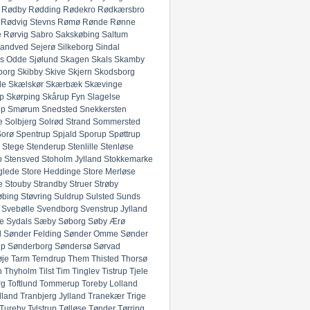
Rødby
Rødding
Rødekro
Rødkærsbro
Rødvig Stevns
Rømø
Rønde
Rønne
e
Rørvig
Sabro
Sakskøbing
Saltum
andved
Sejerø
Silkeborg
Sindal
ds Odde
Sjølund
Skagen
Skals
Skamby
borg
Skibby
Skive
Skjern
Skodsborg
de
Skælskør
Skærbæk
Skævinge
p
Skørping
Skårup Fyn
Slagelse
up
Smørum
Snedsted
Snekkersten
e
Solbjerg
Solrød Strand
Sommersted
Sorø
Spentrup
Spjald
Sporup
Spøttrup
Stege
Stenderup
Stenlille
Stenløse
p
Stensved
Stoholm Jylland
Stokkemarke
glede
Store Heddinge
Store Merløse
e
Stouby
Strandby
Struer
Strøby
øbing
Støvring
Suldrup
Sulsted
Sunds
Svebølle
Svendborg
Svenstrup Jylland
e
Sydals
Sæby
Søborg
Søby Ærø
d
Sønder Felding
Sønder Omme
Sønder
up
Sønderborg
Søndersø
Sørvad
øje
Tarm
Terndrup
Them
Thisted
Thorsø
n
Thyholm
Tilst
Tim
Tinglev
Tistrup
Tjele
rg
Toftlund
Tommerup
Toreby Lolland
lland
Tranbjerg Jylland
Tranekær
Trige
Tureby
Tylstrup
Tølløse
Tønder
Tørring