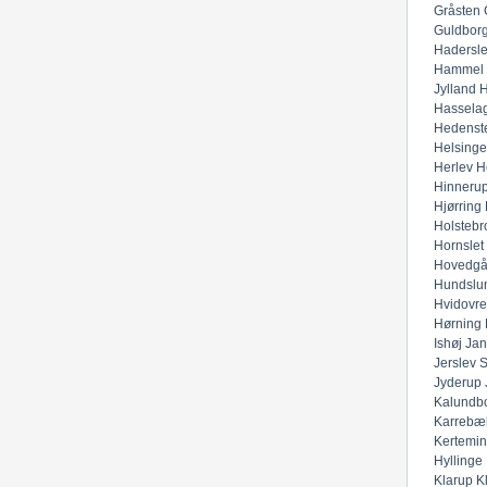
Gråsten
Guldbor
Hadersl
Hammel
Jylland
H
Hassela
Hedenst
Helsinge
Herlev
H
Hinneru
Hjørring
Holstebr
Hornslet
Hovedgå
Hundslu
Hvidovre
Hørning
Ishøj
Jan
Jerslev 
Jyderup
Kalundb
Karrebæ
Kertemi
Hyllinge
Klarup
K