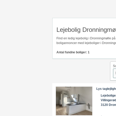
Lejebolig Dronningmø
Find en ledig lejebolig i Dronningmølle p
boligannoncer med lejeboliger i Dronningm
Antal fundne boliger: 1
So
Lys taglejlig
Lejebolige
Villingerø
3120 Dron