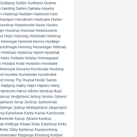
Gudbjerg Sydfyn
Gudhjem
Gudme
g
Gørding
Gørlev
Gørløse
Haarby
ev
Haderup
Hadsten
Hadsund
Hals
Hampen
Hanstholm
Harboøre
Harlev
arndrup
Harpelunde
Hasle
Haslev
ger
Havdrup
Havndal
Hedehusene
ed
Hejls
Hejnsvig
Hellebæk
Hellerup
Helsingør
Hemmet
Henne
Herfølge
erlufmagle
Herning
Hesselager
Hillerød
p
Hirtshals
Hjallerup
Hjerm
Hjortshøj
Hobro
Holbæk
Holeby
Holmegaard
o
Holsted
Holte
Horbelev
Hornbæk
Hornsyld
Horsens
Horslunde
Hovborg
rd
Humble
Humlebæk
Hundested
nd
Hurup Thy
Hvalsø
Hvide Sande
Højbjerg
Højby
Højer
Højslev
Høng
Hørsholm
Hørve
Hårlev
Idestrup
Ikast
derup Vestjylland
Jelling
Jerslev Jylland
Sjælland
Jerup
Jordrup
Juelsminde
Jyllinge
Jystrup Midtsjælland
Jægerspris
org
Kalvehave
Karby
Karise
Karlslunde
ksminde
Karup Jylland
Kastrup
nde
Kettinge
Kibæk
Kirke Eskilstrup
Kirke
Kirke Såby
Kjellerup
Klampenborg
lemensker
Klippinge
Klovborg
Knebel