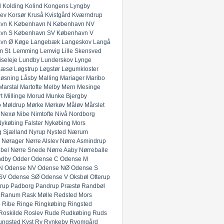
l
Kolding
Kolind
Kongens Lyngby
lev
Korsør
Kruså
Kvistgård
Kværndrup
vn K
København N
København NV
vn S
København SV
København V
vn Ø
Køge
Langebæk
Langeskov
Langå
 St.
Lemming
Lemvig
Lille Skensved
iseleje
Lundby
Lunderskov
Lynge
Læsø
Løgstrup
Løgstør
Løgumkloster
Løsning
Låsby
Malling
Mariager
Maribo
Marstal
Martofte
Melby
Mern
Mesinge
t
Millinge
Morud
Munke Bjergby
o
Møldrup
Mørke
Mørkøv
Måløv
Mårslet
Nexø
Nibe
Nimtofte
Nivå
Nordborg
ykøbing Falster
Nykøbing Mors
 Sjælland
Nyrup
Nysted
Nærum
Nørager
Nørre Alslev
Nørre Asmindrup
bel
Nørre Snede
Nørre Aaby
Nørreballe
ndby
Odder
Odense C
Odense M
N
Odense NV
Odense NØ
Odense S
SV
Odense SØ
Odense V
Oksbøl
Otterup
rup
Padborg
Pandrup
Præstø
Randbøl
Ranum
Rask Mølle
Redsted Mors
p
Ribe
Ringe
Ringkøbing
Ringsted
Roskilde
Roslev
Rude
Rudkøbing
Ruds
ungsted Kyst
Ry
Rynkeby
Ryomgård