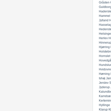
Gråsten
Guldbor
Hadersl
Hammel
Jylland
H
Hassela
Hedenst
Helsinge
Herlev
H
Hinneru
Hjørring
Holstebr
Hornslet
Hovedgå
Hundslu
Hvidovre
Hørning
Ishøj
Jan
Jerslev 
Jyderup
Kalundb
Karrebæ
Kertemi
Hyllinge
Klarup
K