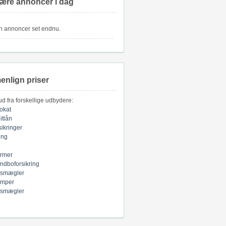
ære annoncer i dag
n annoncer set endnu.
nlign priser
bud fra forskellige udbydere:
okat
itlån
sikringer
ring
armer
indboforsikring
smægler
mper
smægler