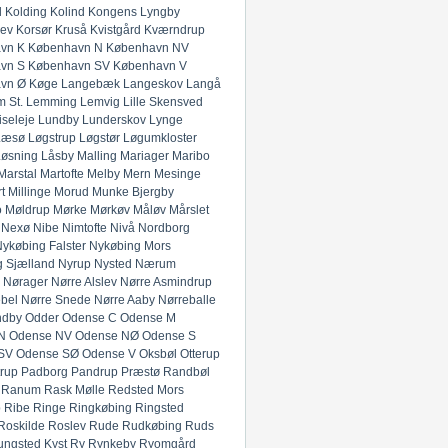
l
Kolding
Kolind
Kongens Lyngby
lev
Korsør
Kruså
Kvistgård
Kværndrup
vn K
København N
København NV
vn S
København SV
København V
vn Ø
Køge
Langebæk
Langeskov
Langå
 St.
Lemming
Lemvig
Lille Skensved
iseleje
Lundby
Lunderskov
Lynge
Læsø
Løgstrup
Løgstør
Løgumkloster
Løsning
Låsby
Malling
Mariager
Maribo
Marstal
Martofte
Melby
Mern
Mesinge
t
Millinge
Morud
Munke Bjergby
o
Møldrup
Mørke
Mørkøv
Måløv
Mårslet
Nexø
Nibe
Nimtofte
Nivå
Nordborg
ykøbing Falster
Nykøbing Mors
 Sjælland
Nyrup
Nysted
Nærum
Nørager
Nørre Alslev
Nørre Asmindrup
bel
Nørre Snede
Nørre Aaby
Nørreballe
ndby
Odder
Odense C
Odense M
N
Odense NV
Odense NØ
Odense S
SV
Odense SØ
Odense V
Oksbøl
Otterup
rup
Padborg
Pandrup
Præstø
Randbøl
Ranum
Rask Mølle
Redsted Mors
p
Ribe
Ringe
Ringkøbing
Ringsted
Roskilde
Roslev
Rude
Rudkøbing
Ruds
ungsted Kyst
Ry
Rynkeby
Ryomgård