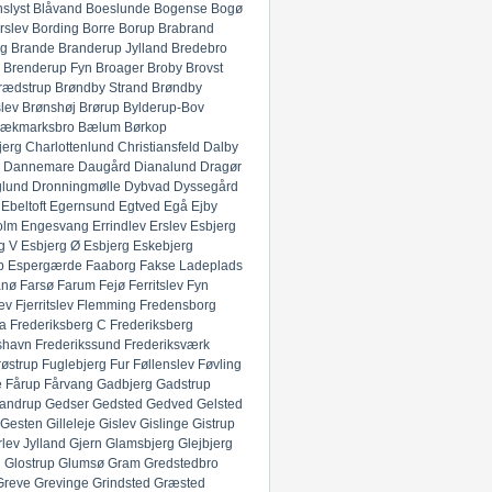
slyst
Blåvand
Boeslunde
Bogense
Bogø
rslev
Bording
Borre
Borup
Brabrand
g
Brande
Branderup Jylland
Bredebro
Brenderup Fyn
Broager
Broby
Brovst
rædstrup
Brøndby Strand
Brøndby
lev
Brønshøj
Brørup
Bylderup-Bov
ækmarksbro
Bælum
Børkop
jerg
Charlottenlund
Christiansfeld
Dalby
Dannemare
Daugård
Dianalund
Dragør
glund
Dronningmølle
Dybvad
Dyssegård
Ebeltoft
Egernsund
Egtved
Egå
Ejby
olm
Engesvang
Errindlev
Erslev
Esbjerg
g V
Esbjerg Ø
Esbjerg
Eskebjerg
p
Espergærde
Faaborg
Fakse Ladeplads
anø
Farsø
Farum
Fejø
Ferritslev Fyn
ev
Fjerritslev
Flemming
Fredensborg
ia
Frederiksberg C
Frederiksberg
shavn
Frederikssund
Frederiksværk
røstrup
Fuglebjerg
Fur
Føllenslev
Føvling
e
Fårup
Fårvang
Gadbjerg
Gadstrup
andrup
Gedser
Gedsted
Gedved
Gelsted
Gesten
Gilleleje
Gislev
Gislinge
Gistrup
rlev Jylland
Gjern
Glamsbjerg
Glejbjerg
g
Glostrup
Glumsø
Gram
Gredstedbro
Greve
Grevinge
Grindsted
Græsted