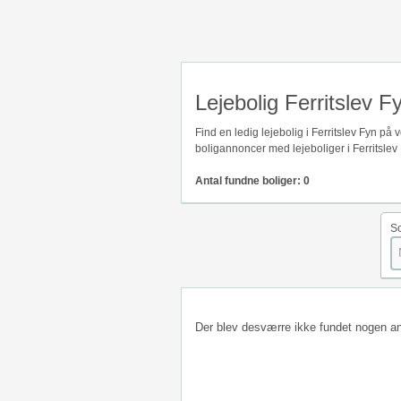
Lejebolig Ferritslev F
Find en ledig lejebolig i Ferritslev Fyn p
boligannoncer med lejeboliger i Ferritslev
Antal fundne boliger: 0
So
Der blev desværre ikke fundet nogen a