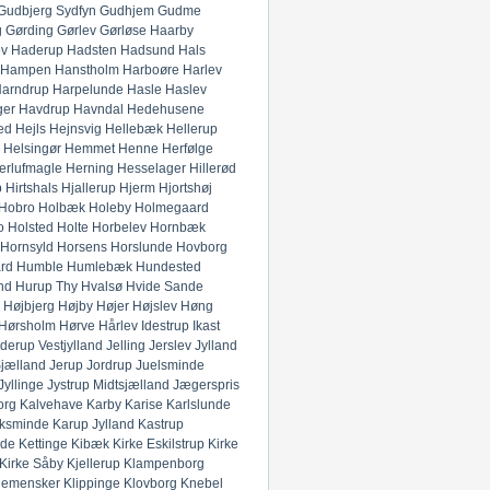
Gudbjerg Sydfyn
Gudhjem
Gudme
g
Gørding
Gørlev
Gørløse
Haarby
ev
Haderup
Hadsten
Hadsund
Hals
Hampen
Hanstholm
Harboøre
Harlev
arndrup
Harpelunde
Hasle
Haslev
ger
Havdrup
Havndal
Hedehusene
ed
Hejls
Hejnsvig
Hellebæk
Hellerup
Helsingør
Hemmet
Henne
Herfølge
erlufmagle
Herning
Hesselager
Hillerød
p
Hirtshals
Hjallerup
Hjerm
Hjortshøj
Hobro
Holbæk
Holeby
Holmegaard
o
Holsted
Holte
Horbelev
Hornbæk
Hornsyld
Horsens
Horslunde
Hovborg
rd
Humble
Humlebæk
Hundested
nd
Hurup Thy
Hvalsø
Hvide Sande
Højbjerg
Højby
Højer
Højslev
Høng
Hørsholm
Hørve
Hårlev
Idestrup
Ikast
derup Vestjylland
Jelling
Jerslev Jylland
Sjælland
Jerup
Jordrup
Juelsminde
Jyllinge
Jystrup Midtsjælland
Jægerspris
org
Kalvehave
Karby
Karise
Karlslunde
ksminde
Karup Jylland
Kastrup
nde
Kettinge
Kibæk
Kirke Eskilstrup
Kirke
Kirke Såby
Kjellerup
Klampenborg
lemensker
Klippinge
Klovborg
Knebel