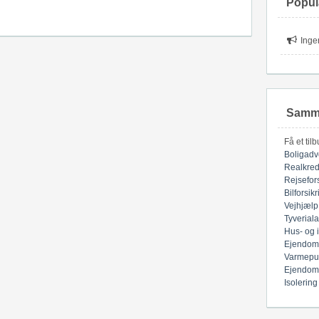
Popul
Inge
Samme
Få et til
Boligadv
Realkred
Rejsefor
Bilforsik
Vejhjælp
Tyverial
Hus- og 
Ejendom
Varmepu
Ejendom
Isolering