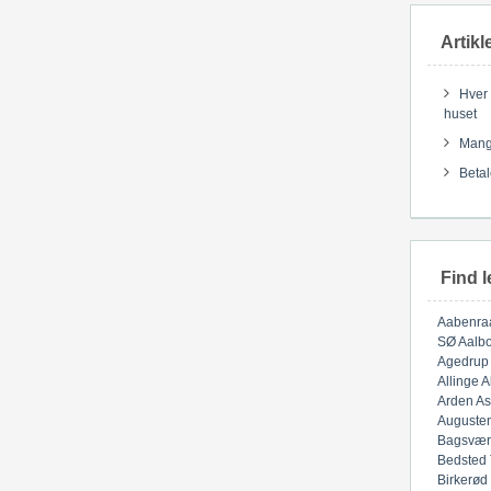
Artikl
Hver 
huset
Mange
Betal
Find l
Aabenra
SØ
Aalbo
Agedrup
Allinge
A
Arden
As
Auguste
Bagsvær
Bedsted
Birkerød