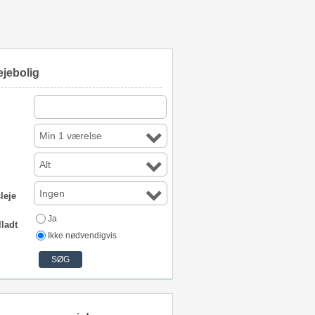
ejebolig
Min 1 værelse
Alt
Ingen
leje
Ja
lladt
Ikke nødvendigvis