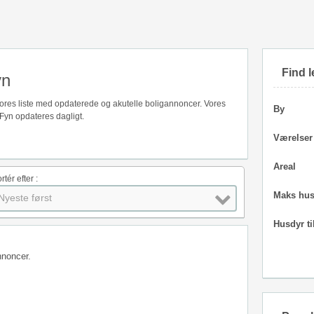
Find l
yn
å vores liste med opdaterede og akutelle boligannoncer. Vores
By
 Fyn opdateres dagligt.
Værelser
Areal
rtér efter :
Maks hus
Nyeste først
Husdyr ti
nnoncer.