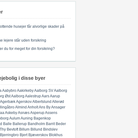
er
ottende husejer får alvorlige skader på
 lejere står uden forsikring
er du for meget for din forsikring?
ejebolig i disse byer
a
Aabybro
Aakirkeby
Aalborg SV
Aalborg
rg Øst
Aalborg
Aalestrup
Aars
Aarup
Agerbæk
Agerskov
Albertslund
Allerød
llingåbro
Almind
Anholt
Ans By
Ansager
aa
Askeby
Asnæs
Asperup
Assens
nborg
Aulum
Auning
Bagenkop
d
Balle
Ballerup
Bandholm
Barrit
Beder
 Thy
Bevtoft
Billum
Billund
Bindslev
Bjerringbro
Bjert
Bjæverskov
Blokhus