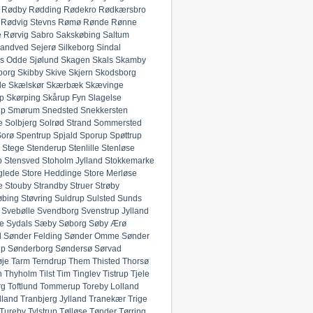
Rødby
Rødding
Rødekro
Rødkærsbro
Rødvig Stevns
Rømø
Rønde
Rønne
e
Rørvig
Sabro
Sakskøbing
Saltum
andved
Sejerø
Silkeborg
Sindal
ds Odde
Sjølund
Skagen
Skals
Skamby
borg
Skibby
Skive
Skjern
Skodsborg
de
Skælskør
Skærbæk
Skævinge
p
Skørping
Skårup Fyn
Slagelse
up
Smørum
Snedsted
Snekkersten
e
Solbjerg
Solrød Strand
Sommersted
Sorø
Spentrup
Spjald
Sporup
Spøttrup
Stege
Stenderup
Stenlille
Stenløse
p
Stensved
Stoholm Jylland
Stokkemarke
glede
Store Heddinge
Store Merløse
e
Stouby
Strandby
Struer
Strøby
øbing
Støvring
Suldrup
Sulsted
Sunds
Svebølle
Svendborg
Svenstrup Jylland
e
Sydals
Sæby
Søborg
Søby Ærø
d
Sønder Felding
Sønder Omme
Sønder
up
Sønderborg
Søndersø
Sørvad
øje
Tarm
Terndrup
Them
Thisted
Thorsø
n
Thyholm
Tilst
Tim
Tinglev
Tistrup
Tjele
rg
Toftlund
Tommerup
Toreby Lolland
lland
Tranbjerg Jylland
Tranekær
Trige
Tureby
Tylstrup
Tølløse
Tønder
Tørring