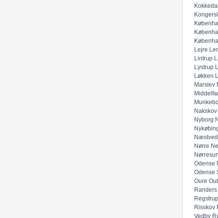
Kokkeda
Kongers
Københa
Københa
Københa
Lejre
Lem
Lintrup
L
Lystrup
Løkken
Marslev
Middelfar
Munkeb
Nakskov
Nyborg
N
Nykøbing
Næstved
Nørre Ne
Nørresu
Odense 
Odense 
Oure
Out
Randers
Regstru
Risskov
Vedby
R