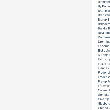
Blommen
By
Bolde
Brammin
Bredsten
Bryrup
B
Brønders
Bække
B
Bøvlingb
Dalmose
Dronnin
Ebberup
Ejstruph
N
Esbjer
Eskilstru
Fakse
F
Fjennesl
Frederic
Frederik
Frørup
F
Fårevejl
Galten
G
Gentofte
Give
Gje
Glesbor
Grenaa