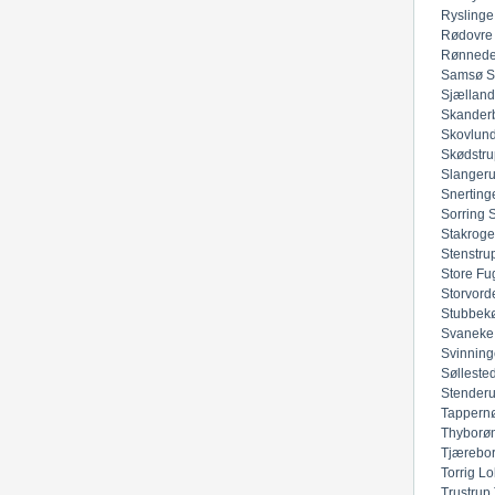
Ryslinge
Rødovre
Rønned
Samsø
S
Sjællan
Skander
Skovlun
Skødstru
Slanger
Snerting
Sorring
Stakroge
Stenstru
Store Fu
Storvord
Stubbek
Svaneke
Svinning
Sølleste
Stender
Tappern
Thyborø
Tjærebo
Torrig Lo
Trustrup