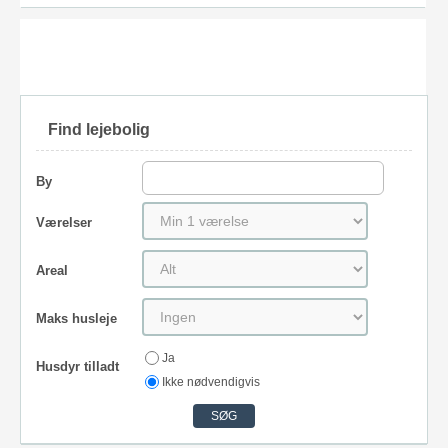
Find lejebolig
By
Værelser
Areal
Maks husleje
Ja
Husdyr tilladt
Ikke nødvendigvis