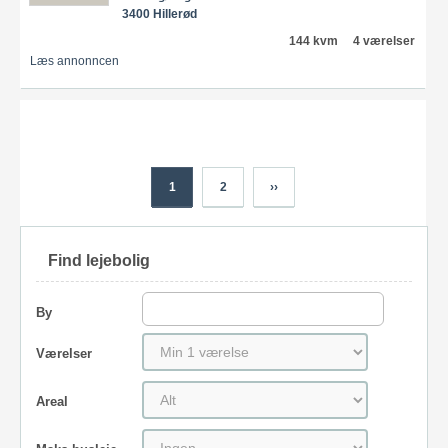
3400 Hillerød
144 kvm
4 værelser
Læs annonncen
1
2
››
Find lejebolig
By
Værelser
Areal