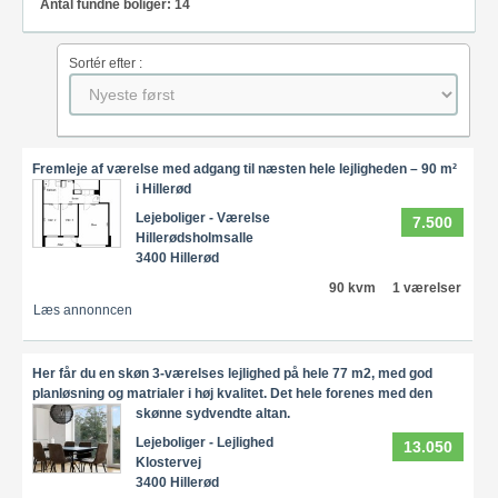
Antal fundne boliger: 14
Sortér efter :
Fremleje af værelse med adgang til næsten hele lejligheden – 90 m²
i Hillerød
Lejeboliger - Værelse
7.500
Hillerødsholmsalle
3400 Hillerød
90 kvm
1 værelser
Læs annonncen
Her får du en skøn 3-værelses lejlighed på hele 77 m2, med god
planløsning og matrialer i høj kvalitet. Det hele forenes med den
skønne sydvendte altan.
Lejeboliger - Lejlighed
13.050
Klostervej
3400 Hillerød