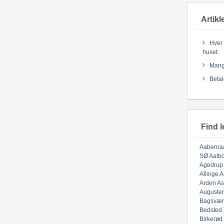
Artikl
Hver 
huset
Mange
Betal
Find l
Aabenra
SØ
Aalbo
Agedrup
Allinge
A
Arden
As
Auguste
Bagsvær
Bedsted
Birkerød