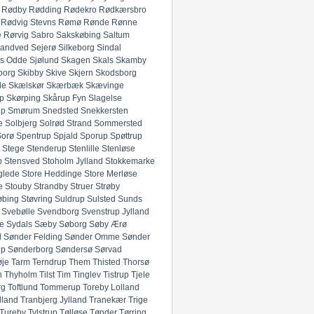
Rødby
Rødding
Rødekro
Rødkærsbro
Rødvig Stevns
Rømø
Rønde
Rønne
e
Rørvig
Sabro
Sakskøbing
Saltum
andved
Sejerø
Silkeborg
Sindal
ds Odde
Sjølund
Skagen
Skals
Skamby
borg
Skibby
Skive
Skjern
Skodsborg
de
Skælskør
Skærbæk
Skævinge
p
Skørping
Skårup Fyn
Slagelse
up
Smørum
Snedsted
Snekkersten
e
Solbjerg
Solrød Strand
Sommersted
Sorø
Spentrup
Spjald
Sporup
Spøttrup
Stege
Stenderup
Stenlille
Stenløse
p
Stensved
Stoholm Jylland
Stokkemarke
glede
Store Heddinge
Store Merløse
e
Stouby
Strandby
Struer
Strøby
øbing
Støvring
Suldrup
Sulsted
Sunds
Svebølle
Svendborg
Svenstrup Jylland
e
Sydals
Sæby
Søborg
Søby Ærø
d
Sønder Felding
Sønder Omme
Sønder
up
Sønderborg
Søndersø
Sørvad
øje
Tarm
Terndrup
Them
Thisted
Thorsø
n
Thyholm
Tilst
Tim
Tinglev
Tistrup
Tjele
rg
Toftlund
Tommerup
Toreby Lolland
lland
Tranbjerg Jylland
Tranekær
Trige
Tureby
Tylstrup
Tølløse
Tønder
Tørring