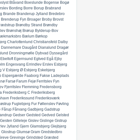
slyst
Blåvand
Boeslunde
Bogense
Bogø
rslev
Bording
Borre
Borup
Brabrand
g
Brande
Branderup Jylland
Bredebro
Brenderup Fyn
Broager
Broby
Brovst
rædstrup
Brøndby Strand
Brøndby
lev
Brønshøj
Brørup
Bylderup-Bov
ækmarksbro
Bælum
Børkop
jerg
Charlottenlund
Christiansfeld
Dalby
Dannemare
Daugård
Dianalund
Dragør
glund
Dronningmølle
Dybvad
Dyssegård
Ebeltoft
Egernsund
Egtved
Egå
Ejby
olm
Engesvang
Errindlev
Erslev
Esbjerg
g V
Esbjerg Ø
Esbjerg
Eskebjerg
p
Espergærde
Faaborg
Fakse Ladeplads
anø
Farsø
Farum
Fejø
Ferritslev Fyn
ev
Fjerritslev
Flemming
Fredensborg
ia
Frederiksberg C
Frederiksberg
shavn
Frederikssund
Frederiksværk
røstrup
Fuglebjerg
Fur
Føllenslev
Føvling
e
Fårup
Fårvang
Gadbjerg
Gadstrup
andrup
Gedser
Gedsted
Gedved
Gelsted
Gesten
Gilleleje
Gislev
Gislinge
Gistrup
rlev Jylland
Gjern
Glamsbjerg
Glejbjerg
g
Glostrup
Glumsø
Gram
Gredstedbro
Greve
Grevinge
Grindsted
Græsted