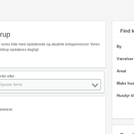
Find l
trup
 på vores liste med opdaterede og akutelle boligannoncer. Vores
By
lstrup opdateres dagligt.
Værelser
Areal
rtér efter :
Maks hus
Nyeste først
Husdyr ti
nnoncer.