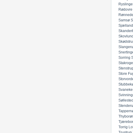
Ryslinge
Rødovre
Rønned
Samsø
S
Sjællan
Skander
Skovlun
Skødstru
Slanger
Snerting
Sorring
Stakroge
Stenstru
Store Fu
Storvord
Stubbek
Svaneke
Svinning
Sølleste
Stender
Tappern
Thyborø
Tjærebo
Torrig Lo
Trustrup