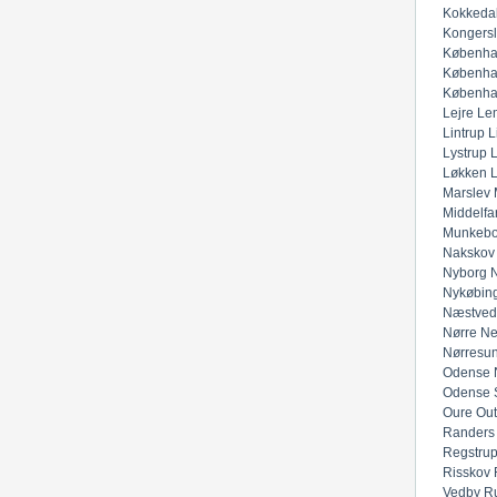
Kokkeda
Kongers
Københa
Københa
Københa
Lejre
Lem
Lintrup
L
Lystrup
Løkken
Marslev
Middelfar
Munkeb
Nakskov
Nyborg
N
Nykøbing
Næstved
Nørre Ne
Nørresu
Odense 
Odense 
Oure
Out
Randers
Regstru
Risskov
Vedby
R