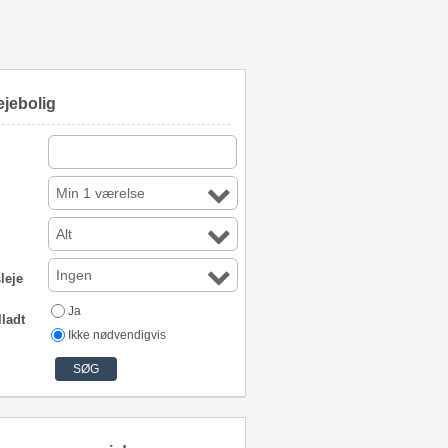
ejebolig
Min 1 værelse
Alt
Ingen
leje
Ja
lladt
Ikke nødvendigvis