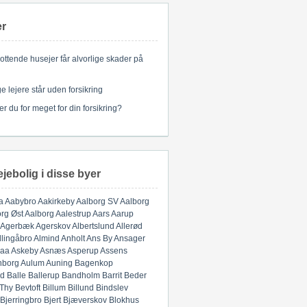
er
ottende husejer får alvorlige skader på
 lejere står uden forsikring
er du for meget for din forsikring?
ejebolig i disse byer
a
Aabybro
Aakirkeby
Aalborg SV
Aalborg
rg Øst
Aalborg
Aalestrup
Aars
Aarup
Agerbæk
Agerskov
Albertslund
Allerød
llingåbro
Almind
Anholt
Ans By
Ansager
aa
Askeby
Asnæs
Asperup
Assens
nborg
Aulum
Auning
Bagenkop
d
Balle
Ballerup
Bandholm
Barrit
Beder
 Thy
Bevtoft
Billum
Billund
Bindslev
Bjerringbro
Bjert
Bjæverskov
Blokhus