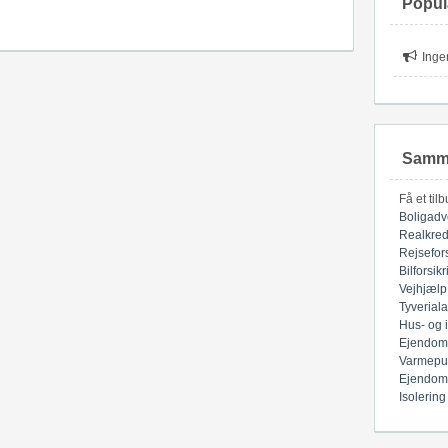
Popul
Inge
Samme
Få et til
Boligadv
Realkred
Rejsefor
Bilforsik
Vejhjælp
Tyverial
Hus- og 
Ejendom
Varmepu
Ejendom
Isolering