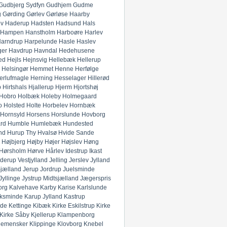
Gudbjerg Sydfyn
Gudhjem
Gudme
g
Gørding
Gørlev
Gørløse
Haarby
ev
Haderup
Hadsten
Hadsund
Hals
Hampen
Hanstholm
Harboøre
Harlev
arndrup
Harpelunde
Hasle
Haslev
ger
Havdrup
Havndal
Hedehusene
ed
Hejls
Hejnsvig
Hellebæk
Hellerup
Helsingør
Hemmet
Henne
Herfølge
erlufmagle
Herning
Hesselager
Hillerød
p
Hirtshals
Hjallerup
Hjerm
Hjortshøj
Hobro
Holbæk
Holeby
Holmegaard
o
Holsted
Holte
Horbelev
Hornbæk
Hornsyld
Horsens
Horslunde
Hovborg
rd
Humble
Humlebæk
Hundested
nd
Hurup Thy
Hvalsø
Hvide Sande
Højbjerg
Højby
Højer
Højslev
Høng
Hørsholm
Hørve
Hårlev
Idestrup
Ikast
derup Vestjylland
Jelling
Jerslev Jylland
Sjælland
Jerup
Jordrup
Juelsminde
Jyllinge
Jystrup Midtsjælland
Jægerspris
org
Kalvehave
Karby
Karise
Karlslunde
ksminde
Karup Jylland
Kastrup
nde
Kettinge
Kibæk
Kirke Eskilstrup
Kirke
Kirke Såby
Kjellerup
Klampenborg
lemensker
Klippinge
Klovborg
Knebel