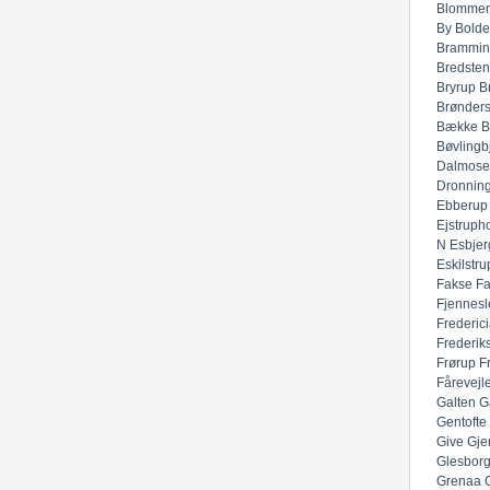
Blommen
By
Bolde
Brammin
Bredsten
Bryrup
B
Brønders
Bække
B
Bøvlingb
Dalmose
Dronnin
Ebberup
Ejstruph
N
Esbjer
Eskilstru
Fakse
F
Fjennesl
Frederic
Frederik
Frørup
F
Fårevejl
Galten
G
Gentofte
Give
Gje
Glesbor
Grenaa