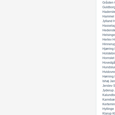
Gråsten
Guldbor
Hadersl
Hammel
Jylland
H
Hassela
Hedenst
Helsinge
Herlev
H
Hinneru
Hjørring
Holstebr
Hornslet
Hovedgå
Hundslu
Hvidovre
Hørning
Ishøj
Jan
Jerslev 
Jyderup
Kalundb
Karrebæ
Kertemi
Hyllinge
Klarup
K