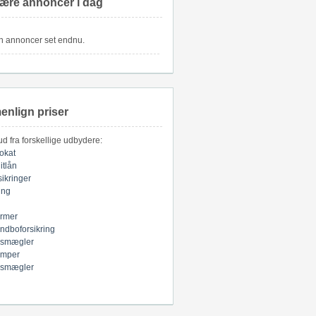
ære annoncer i dag
n annoncer set endnu.
nlign priser
bud fra forskellige udbydere:
okat
itlån
sikringer
ring
armer
indboforsikring
smægler
mper
smægler