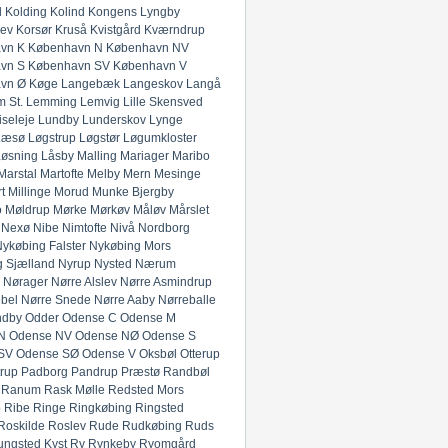
l
Kolding
Kolind
Kongens Lyngby
lev
Korsør
Kruså
Kvistgård
Kværndrup
vn K
København N
København NV
vn S
København SV
København V
vn Ø
Køge
Langebæk
Langeskov
Langå
 St.
Lemming
Lemvig
Lille Skensved
iseleje
Lundby
Lunderskov
Lynge
Læsø
Løgstrup
Løgstør
Løgumkloster
Løsning
Låsby
Malling
Mariager
Maribo
Marstal
Martofte
Melby
Mern
Mesinge
t
Millinge
Morud
Munke Bjergby
o
Møldrup
Mørke
Mørkøv
Måløv
Mårslet
Nexø
Nibe
Nimtofte
Nivå
Nordborg
ykøbing Falster
Nykøbing Mors
 Sjælland
Nyrup
Nysted
Nærum
Nørager
Nørre Alslev
Nørre Asmindrup
bel
Nørre Snede
Nørre Aaby
Nørreballe
ndby
Odder
Odense C
Odense M
N
Odense NV
Odense NØ
Odense S
SV
Odense SØ
Odense V
Oksbøl
Otterup
rup
Padborg
Pandrup
Præstø
Randbøl
Ranum
Rask Mølle
Redsted Mors
p
Ribe
Ringe
Ringkøbing
Ringsted
Roskilde
Roslev
Rude
Rudkøbing
Ruds
ungsted Kyst
Ry
Rynkeby
Ryomgård