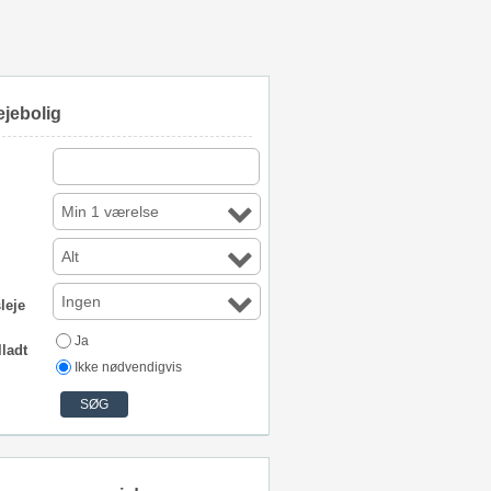
ejebolig
Min 1 værelse
Alt
Ingen
leje
Ja
lladt
Ikke nødvendigvis