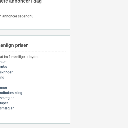
ære annoncer i dag
n annoncer set endnu.
nlign priser
bud fra forskellige udbydere:
okat
itlån
sikringer
ring
armer
indboforsikring
smægler
mper
smægler