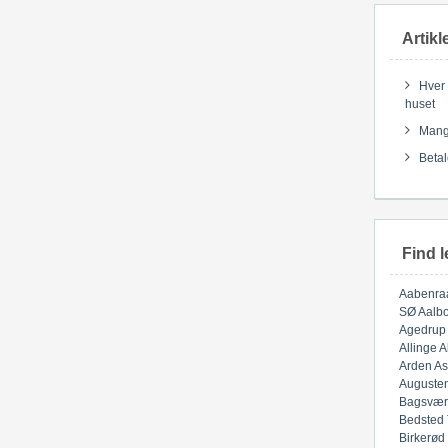
Artikl
Hver 
huset
Mange
Betal
Find l
Aabenra
SØ
Aalbo
Agedrup
Allinge
A
Arden
As
Auguste
Bagsvær
Bedsted
Birkerød