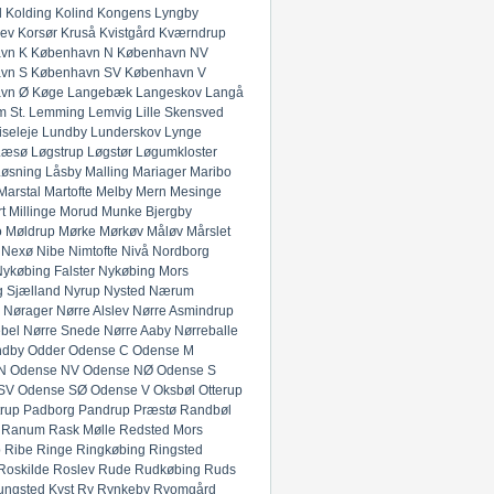
l
Kolding
Kolind
Kongens Lyngby
lev
Korsør
Kruså
Kvistgård
Kværndrup
vn K
København N
København NV
vn S
København SV
København V
vn Ø
Køge
Langebæk
Langeskov
Langå
 St.
Lemming
Lemvig
Lille Skensved
iseleje
Lundby
Lunderskov
Lynge
Læsø
Løgstrup
Løgstør
Løgumkloster
Løsning
Låsby
Malling
Mariager
Maribo
Marstal
Martofte
Melby
Mern
Mesinge
t
Millinge
Morud
Munke Bjergby
o
Møldrup
Mørke
Mørkøv
Måløv
Mårslet
Nexø
Nibe
Nimtofte
Nivå
Nordborg
ykøbing Falster
Nykøbing Mors
 Sjælland
Nyrup
Nysted
Nærum
Nørager
Nørre Alslev
Nørre Asmindrup
bel
Nørre Snede
Nørre Aaby
Nørreballe
ndby
Odder
Odense C
Odense M
N
Odense NV
Odense NØ
Odense S
SV
Odense SØ
Odense V
Oksbøl
Otterup
rup
Padborg
Pandrup
Præstø
Randbøl
Ranum
Rask Mølle
Redsted Mors
p
Ribe
Ringe
Ringkøbing
Ringsted
Roskilde
Roslev
Rude
Rudkøbing
Ruds
ungsted Kyst
Ry
Rynkeby
Ryomgård