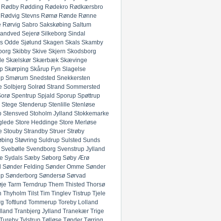
Rødby
Rødding
Rødekro
Rødkærsbro
Rødvig Stevns
Rømø
Rønde
Rønne
e
Rørvig
Sabro
Sakskøbing
Saltum
andved
Sejerø
Silkeborg
Sindal
ds Odde
Sjølund
Skagen
Skals
Skamby
borg
Skibby
Skive
Skjern
Skodsborg
de
Skælskør
Skærbæk
Skævinge
p
Skørping
Skårup Fyn
Slagelse
up
Smørum
Snedsted
Snekkersten
e
Solbjerg
Solrød Strand
Sommersted
Sorø
Spentrup
Spjald
Sporup
Spøttrup
Stege
Stenderup
Stenlille
Stenløse
p
Stensved
Stoholm Jylland
Stokkemarke
glede
Store Heddinge
Store Merløse
e
Stouby
Strandby
Struer
Strøby
øbing
Støvring
Suldrup
Sulsted
Sunds
Svebølle
Svendborg
Svenstrup Jylland
e
Sydals
Sæby
Søborg
Søby Ærø
d
Sønder Felding
Sønder Omme
Sønder
up
Sønderborg
Søndersø
Sørvad
øje
Tarm
Terndrup
Them
Thisted
Thorsø
n
Thyholm
Tilst
Tim
Tinglev
Tistrup
Tjele
rg
Toftlund
Tommerup
Toreby Lolland
lland
Tranbjerg Jylland
Tranekær
Trige
Tureby
Tylstrup
Tølløse
Tønder
Tørring