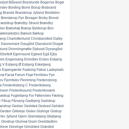
slyst
Blåvand
Boeslunde
Bogense
Bogø
rslev
Bording
Borre
Borup
Brabrand
g
Brande
Branderup Jylland
Bredebro
Brenderup Fyn
Broager
Broby
Brovst
rædstrup
Brøndby Strand
Brøndby
lev
Brønshøj
Brørup
Bylderup-Bov
ækmarksbro
Bælum
Børkop
jerg
Charlottenlund
Christiansfeld
Dalby
Dannemare
Daugård
Dianalund
Dragør
glund
Dronningmølle
Dybvad
Dyssegård
Ebeltoft
Egernsund
Egtved
Egå
Ejby
olm
Engesvang
Errindlev
Erslev
Esbjerg
g V
Esbjerg Ø
Esbjerg
Eskebjerg
p
Espergærde
Faaborg
Fakse Ladeplads
anø
Farsø
Farum
Fejø
Ferritslev Fyn
ev
Fjerritslev
Flemming
Fredensborg
ia
Frederiksberg C
Frederiksberg
shavn
Frederikssund
Frederiksværk
røstrup
Fuglebjerg
Fur
Føllenslev
Føvling
e
Fårup
Fårvang
Gadbjerg
Gadstrup
andrup
Gedser
Gedsted
Gedved
Gelsted
Gesten
Gilleleje
Gislev
Gislinge
Gistrup
rlev Jylland
Gjern
Glamsbjerg
Glejbjerg
g
Glostrup
Glumsø
Gram
Gredstedbro
Greve
Grevinge
Grindsted
Græsted