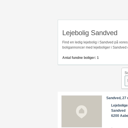
Lejebolig Sandved
Find en ledig lejebolig i Sandved på vore
boligannoncer med lejeboliger i Sandved 
Antal fundne boliger: 1
So
Sandved, 27 m
Lejebolige
Sandved
6200 Aab