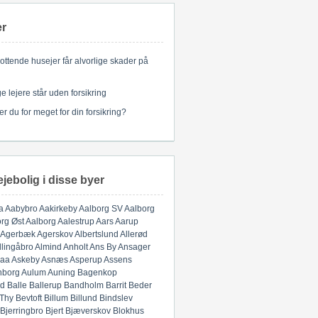
er
ottende husejer får alvorlige skader på
 lejere står uden forsikring
er du for meget for din forsikring?
ejebolig i disse byer
a
Aabybro
Aakirkeby
Aalborg SV
Aalborg
rg Øst
Aalborg
Aalestrup
Aars
Aarup
Agerbæk
Agerskov
Albertslund
Allerød
llingåbro
Almind
Anholt
Ans By
Ansager
aa
Askeby
Asnæs
Asperup
Assens
nborg
Aulum
Auning
Bagenkop
d
Balle
Ballerup
Bandholm
Barrit
Beder
 Thy
Bevtoft
Billum
Billund
Bindslev
Bjerringbro
Bjert
Bjæverskov
Blokhus