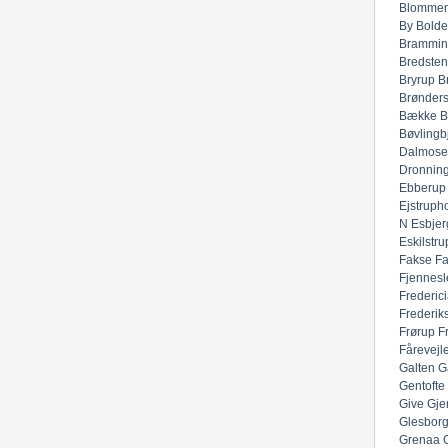
Blommen
By
Bolde
Brammin
Bredsten
Bryrup
B
Brønders
Bække
B
Bøvlingb
Dalmose
Dronnin
Ebberup
Ejstruph
N
Esbjer
Eskilstru
Fakse
F
Fjennesl
Frederic
Frederik
Frørup
F
Fårevejl
Galten
G
Gentofte
Give
Gje
Glesbor
Grenaa