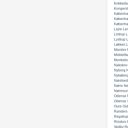
Kokkeda
Kongers
Københa
Københa
Københa
Lejre
Lem
Lintrup
L
Lystrup
Løkken
Marslev
Middelfar
Munkeb
Nakskov
Nyborg
N
Nykøbing
Næstved
Nørre Ne
Nørresu
Odense 
Odense 
Oure
Out
Randers
Regstru
Risskov
Vedby
R