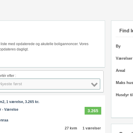
Find l
s liste med opdaterede og akutelle boligannoncer. Vores
By
opdateres dagligt.
Værelser
Areal
rtér efter :
Maks hus
Nyeste først
Husdyr ti
2, 1 værelse, 3.265 kr.
r - Værelse
3.265
enraa
27 kvm
1 værelser