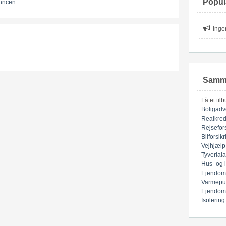
Popul
nncen
Inge
Samme
Få et til
Boligadv
Realkred
Rejsefor
Bilforsik
Vejhjælp
Tyverial
Hus- og 
Ejendom
Varmepu
Ejendom
Isolering