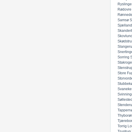
Ryslinge
Rødovre
Rønned
Samsø
S
Sjællan
Skander
Skovlun
Skødstru
Slanger
Snerting
Sorring
Stakroge
Stenstru
Store Fu
Storvord
Stubbek
Svaneke
Svinning
Sølleste
Stender
Tappern
Thyborø
Tjærebo
Torrig Lo
Trustrup