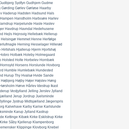
Gudbjerg Sydfyn
Gudhjem
Gudme
g
Gørding
Gørlev
Gørløse
Haarby
ev
Haderup
Hadsten
Hadsund
Hals
Hampen
Hanstholm
Harboøre
Harlev
arndrup
Harpelunde
Hasle
Haslev
ger
Havdrup
Havndal
Hedehusene
ed
Hejls
Hejnsvig
Hellebæk
Hellerup
Helsingør
Hemmet
Henne
Herfølge
erlufmagle
Herning
Hesselager
Hillerød
p
Hirtshals
Hjallerup
Hjerm
Hjortshøj
Hobro
Holbæk
Holeby
Holmegaard
o
Holsted
Holte
Horbelev
Hornbæk
Hornsyld
Horsens
Horslunde
Hovborg
rd
Humble
Humlebæk
Hundested
nd
Hurup Thy
Hvalsø
Hvide Sande
Højbjerg
Højby
Højer
Højslev
Høng
Hørsholm
Hørve
Hårlev
Idestrup
Ikast
derup Vestjylland
Jelling
Jerslev Jylland
Sjælland
Jerup
Jordrup
Juelsminde
Jyllinge
Jystrup Midtsjælland
Jægerspris
org
Kalvehave
Karby
Karise
Karlslunde
ksminde
Karup Jylland
Kastrup
nde
Kettinge
Kibæk
Kirke Eskilstrup
Kirke
Kirke Såby
Kjellerup
Klampenborg
lemensker
Klippinge
Klovborg
Knebel