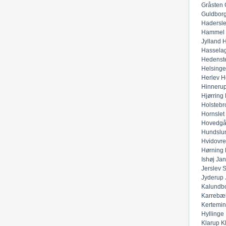
Gråsten
Guldbor
Hadersl
Hammel
Jylland
H
Hassela
Hedenst
Helsinge
Herlev
H
Hinneru
Hjørring
Holstebr
Hornslet
Hovedgå
Hundslu
Hvidovre
Hørning
Ishøj
Jan
Jerslev 
Jyderup
Kalundb
Karrebæ
Kertemi
Hyllinge
Klarup
K