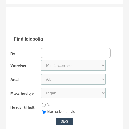
Find lejebolig
By
Værelser
Areal
Maks husleje
Ja
Husdyr tilladt
Ikke nødvendigvis