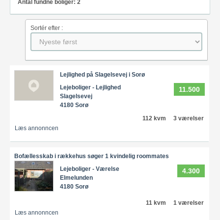
Antal fundne boliger: 2
Sortér efter :
Lejlighed på Slagelsevej i Sorø
Lejeboliger - Lejlighed
11.500
Slagelsevej
4180 Sorø
112 kvm
3 værelser
Læs annonncen
Bofællesskab i rækkehus søger 1 kvindelig roommates
Lejeboliger - Værelse
4.300
Elmelunden
4180 Sorø
11 kvm
1 værelser
Læs annonncen