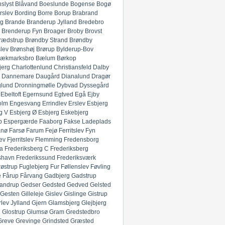
slyst
Blåvand
Boeslunde
Bogense
Bogø
rslev
Bording
Borre
Borup
Brabrand
g
Brande
Branderup Jylland
Bredebro
Brenderup Fyn
Broager
Broby
Brovst
rædstrup
Brøndby Strand
Brøndby
lev
Brønshøj
Brørup
Bylderup-Bov
ækmarksbro
Bælum
Børkop
jerg
Charlottenlund
Christiansfeld
Dalby
Dannemare
Daugård
Dianalund
Dragør
glund
Dronningmølle
Dybvad
Dyssegård
Ebeltoft
Egernsund
Egtved
Egå
Ejby
olm
Engesvang
Errindlev
Erslev
Esbjerg
g V
Esbjerg Ø
Esbjerg
Eskebjerg
p
Espergærde
Faaborg
Fakse Ladeplads
anø
Farsø
Farum
Fejø
Ferritslev Fyn
ev
Fjerritslev
Flemming
Fredensborg
ia
Frederiksberg C
Frederiksberg
shavn
Frederikssund
Frederiksværk
røstrup
Fuglebjerg
Fur
Føllenslev
Føvling
e
Fårup
Fårvang
Gadbjerg
Gadstrup
andrup
Gedser
Gedsted
Gedved
Gelsted
Gesten
Gilleleje
Gislev
Gislinge
Gistrup
rlev Jylland
Gjern
Glamsbjerg
Glejbjerg
g
Glostrup
Glumsø
Gram
Gredstedbro
Greve
Grevinge
Grindsted
Græsted