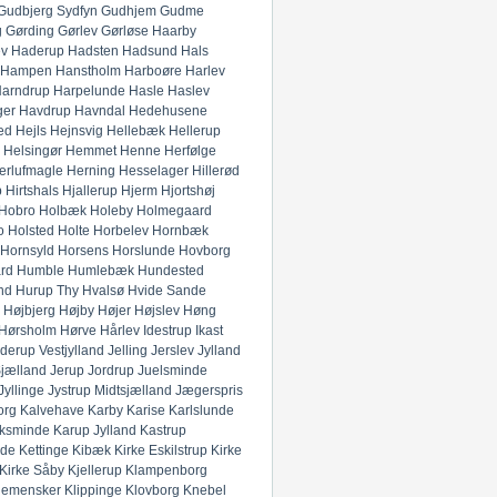
Gudbjerg Sydfyn
Gudhjem
Gudme
g
Gørding
Gørlev
Gørløse
Haarby
ev
Haderup
Hadsten
Hadsund
Hals
Hampen
Hanstholm
Harboøre
Harlev
arndrup
Harpelunde
Hasle
Haslev
ger
Havdrup
Havndal
Hedehusene
ed
Hejls
Hejnsvig
Hellebæk
Hellerup
Helsingør
Hemmet
Henne
Herfølge
erlufmagle
Herning
Hesselager
Hillerød
p
Hirtshals
Hjallerup
Hjerm
Hjortshøj
Hobro
Holbæk
Holeby
Holmegaard
o
Holsted
Holte
Horbelev
Hornbæk
Hornsyld
Horsens
Horslunde
Hovborg
rd
Humble
Humlebæk
Hundested
nd
Hurup Thy
Hvalsø
Hvide Sande
Højbjerg
Højby
Højer
Højslev
Høng
Hørsholm
Hørve
Hårlev
Idestrup
Ikast
derup Vestjylland
Jelling
Jerslev Jylland
Sjælland
Jerup
Jordrup
Juelsminde
Jyllinge
Jystrup Midtsjælland
Jægerspris
org
Kalvehave
Karby
Karise
Karlslunde
ksminde
Karup Jylland
Kastrup
nde
Kettinge
Kibæk
Kirke Eskilstrup
Kirke
Kirke Såby
Kjellerup
Klampenborg
lemensker
Klippinge
Klovborg
Knebel