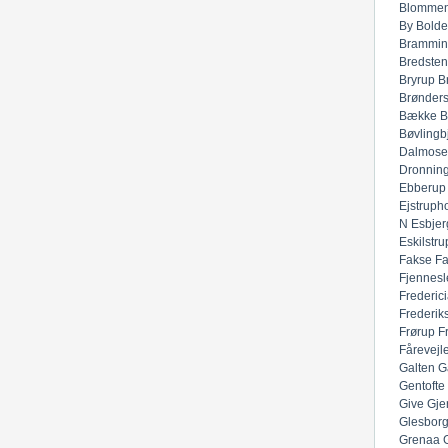
Blommen
By
Bolde
Brammin
Bredsten
Bryrup
B
Brønders
Bække
B
Bøvlingb
Dalmose
Dronnin
Ebberup
Ejstruph
N
Esbjer
Eskilstru
Fakse
F
Fjennesl
Frederic
Frederik
Frørup
F
Fårevejl
Galten
G
Gentofte
Give
Gje
Glesbor
Grenaa