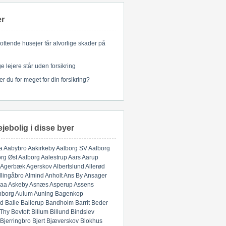
er
ottende husejer får alvorlige skader på
 lejere står uden forsikring
er du for meget for din forsikring?
ejebolig i disse byer
a
Aabybro
Aakirkeby
Aalborg SV
Aalborg
rg Øst
Aalborg
Aalestrup
Aars
Aarup
Agerbæk
Agerskov
Albertslund
Allerød
llingåbro
Almind
Anholt
Ans By
Ansager
aa
Askeby
Asnæs
Asperup
Assens
nborg
Aulum
Auning
Bagenkop
d
Balle
Ballerup
Bandholm
Barrit
Beder
 Thy
Bevtoft
Billum
Billund
Bindslev
Bjerringbro
Bjert
Bjæverskov
Blokhus