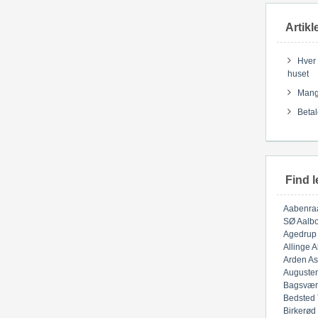
Artikl
Hver 
huset
Mange
Betal
Find l
Aabenra
SØ
Aalbo
Agedrup
Allinge
A
Arden
As
Auguste
Bagsvær
Bedsted
Birkerød