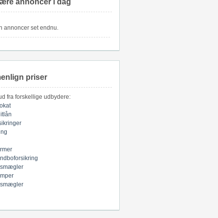
ære annoncer i dag
n annoncer set endnu.
nlign priser
bud fra forskellige udbydere:
okat
itlån
sikringer
ring
armer
indboforsikring
smægler
mper
smægler