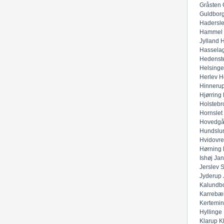
Gråsten
Guldbor
Hadersl
Hammel
Jylland
H
Hassela
Hedenst
Helsinge
Herlev
H
Hinneru
Hjørring
Holstebr
Hornslet
Hovedgå
Hundslu
Hvidovre
Hørning
Ishøj
Jan
Jerslev 
Jyderup
Kalundb
Karrebæ
Kertemi
Hyllinge
Klarup
K