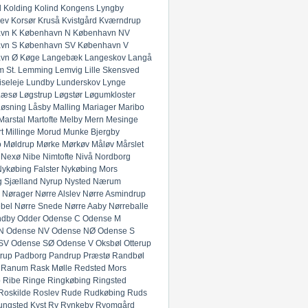
l
Kolding
Kolind
Kongens Lyngby
lev
Korsør
Kruså
Kvistgård
Kværndrup
vn K
København N
København NV
vn S
København SV
København V
vn Ø
Køge
Langebæk
Langeskov
Langå
 St.
Lemming
Lemvig
Lille Skensved
iseleje
Lundby
Lunderskov
Lynge
Læsø
Løgstrup
Løgstør
Løgumkloster
Løsning
Låsby
Malling
Mariager
Maribo
Marstal
Martofte
Melby
Mern
Mesinge
t
Millinge
Morud
Munke Bjergby
o
Møldrup
Mørke
Mørkøv
Måløv
Mårslet
Nexø
Nibe
Nimtofte
Nivå
Nordborg
ykøbing Falster
Nykøbing Mors
 Sjælland
Nyrup
Nysted
Nærum
Nørager
Nørre Alslev
Nørre Asmindrup
bel
Nørre Snede
Nørre Aaby
Nørreballe
ndby
Odder
Odense C
Odense M
N
Odense NV
Odense NØ
Odense S
SV
Odense SØ
Odense V
Oksbøl
Otterup
rup
Padborg
Pandrup
Præstø
Randbøl
Ranum
Rask Mølle
Redsted Mors
p
Ribe
Ringe
Ringkøbing
Ringsted
Roskilde
Roslev
Rude
Rudkøbing
Ruds
ungsted Kyst
Ry
Rynkeby
Ryomgård