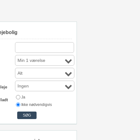
ejebolig
Min 1 værelse
Alt
Ingen
leje
Ja
lladt
Ikke nødvendigvis