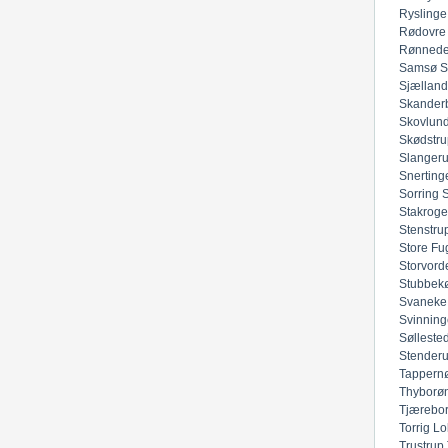
Ryslinge
Rødovre
Rønned
Samsø
S
Sjællan
Skander
Skovlun
Skødstru
Slanger
Snerting
Sorring
Stakroge
Stenstru
Store Fu
Storvord
Stubbek
Svaneke
Svinning
Sølleste
Stender
Tappern
Thyborø
Tjærebo
Torrig Lo
Trustrup