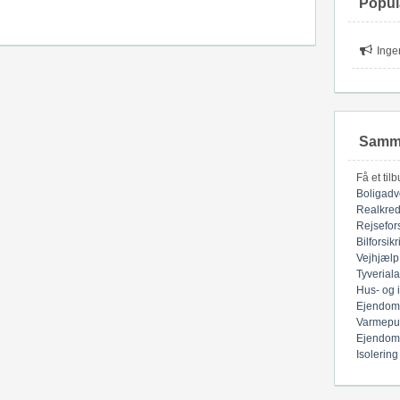
Popul
Inge
Samme
Få et til
Boligadv
Realkred
Rejsefor
Bilforsik
Vejhjælp
Tyverial
Hus- og 
Ejendom
Varmepu
Ejendom
Isolering