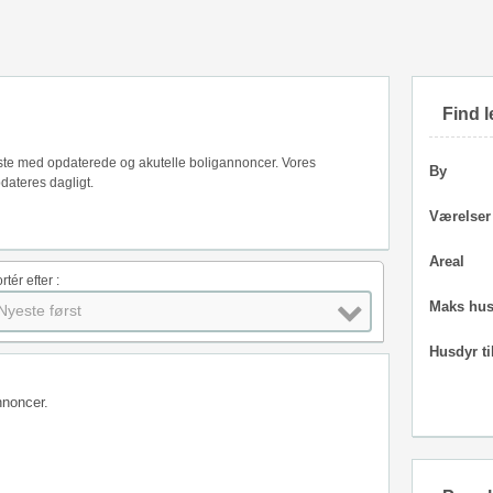
Find l
liste med opdaterede og akutelle boligannoncer. Vores
By
dateres dagligt.
Værelser
Areal
rtér efter :
Maks hus
Nyeste først
Husdyr ti
nnoncer.