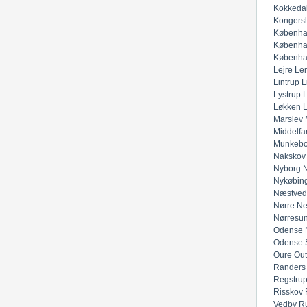
Kokkeda
Kongers
Københa
Københa
Københa
Lejre
Lem
Lintrup
L
Lystrup
Løkken
Marslev
Middelfar
Munkeb
Nakskov
Nyborg
N
Nykøbing
Næstved
Nørre Ne
Nørresu
Odense 
Odense 
Oure
Out
Randers
Regstru
Risskov
Vedby
R