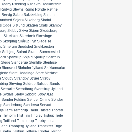
Rødby
Rødding
Rødekro
Rødkærsbro
Rødvig Stevns
Rømø
Rønde
Rønne
e
Rørvig
Sabro
Sakskøbing
Saltum
andved
Sejerø
Silkeborg
Sindal
ds Odde
Sjølund
Skagen
Skals
Skamby
borg
Skibby
Skive
Skjern
Skodsborg
de
Skælskør
Skærbæk
Skævinge
p
Skørping
Skårup Fyn
Slagelse
up
Smørum
Snedsted
Snekkersten
e
Solbjerg
Solrød Strand
Sommersted
Sorø
Spentrup
Spjald
Sporup
Spøttrup
Stege
Stenderup
Stenlille
Stenløse
p
Stensved
Stoholm Jylland
Stokkemarke
glede
Store Heddinge
Store Merløse
e
Stouby
Strandby
Struer
Strøby
øbing
Støvring
Suldrup
Sulsted
Sunds
Svebølle
Svendborg
Svenstrup Jylland
e
Sydals
Sæby
Søborg
Søby Ærø
d
Sønder Felding
Sønder Omme
Sønder
up
Sønderborg
Søndersø
Sørvad
øje
Tarm
Terndrup
Them
Thisted
Thorsø
n
Thyholm
Tilst
Tim
Tinglev
Tistrup
Tjele
rg
Toftlund
Tommerup
Toreby Lolland
lland
Tranbjerg Jylland
Tranekær
Trige
Tureby
Tylstrup
Tølløse
Tønder
Tørring