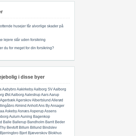
er
ottende husejer får alvorlige skader på
 lejere står uden forsikring
er du for meget for din forsikring?
ejebolig i disse byer
a
Aabybro
Aakirkeby
Aalborg SV
Aalborg
rg Øst
Aalborg
Aalestrup
Aars
Aarup
Agerbæk
Agerskov
Albertslund
Allerød
llingåbro
Almind
Anholt
Ans By
Ansager
aa
Askeby
Asnæs
Asperup
Assens
nborg
Aulum
Auning
Bagenkop
d
Balle
Ballerup
Bandholm
Barrit
Beder
 Thy
Bevtoft
Billum
Billund
Bindslev
Bjerringbro
Bjert
Bjæverskov
Blokhus