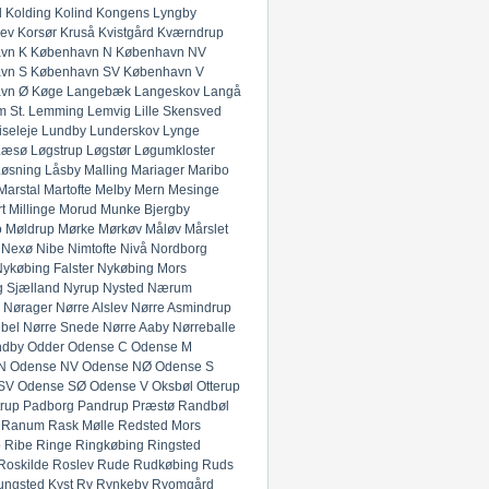
l
Kolding
Kolind
Kongens Lyngby
lev
Korsør
Kruså
Kvistgård
Kværndrup
vn K
København N
København NV
vn S
København SV
København V
vn Ø
Køge
Langebæk
Langeskov
Langå
 St.
Lemming
Lemvig
Lille Skensved
iseleje
Lundby
Lunderskov
Lynge
Læsø
Løgstrup
Løgstør
Løgumkloster
Løsning
Låsby
Malling
Mariager
Maribo
Marstal
Martofte
Melby
Mern
Mesinge
t
Millinge
Morud
Munke Bjergby
o
Møldrup
Mørke
Mørkøv
Måløv
Mårslet
Nexø
Nibe
Nimtofte
Nivå
Nordborg
ykøbing Falster
Nykøbing Mors
 Sjælland
Nyrup
Nysted
Nærum
Nørager
Nørre Alslev
Nørre Asmindrup
bel
Nørre Snede
Nørre Aaby
Nørreballe
ndby
Odder
Odense C
Odense M
N
Odense NV
Odense NØ
Odense S
SV
Odense SØ
Odense V
Oksbøl
Otterup
rup
Padborg
Pandrup
Præstø
Randbøl
Ranum
Rask Mølle
Redsted Mors
p
Ribe
Ringe
Ringkøbing
Ringsted
Roskilde
Roslev
Rude
Rudkøbing
Ruds
ungsted Kyst
Ry
Rynkeby
Ryomgård