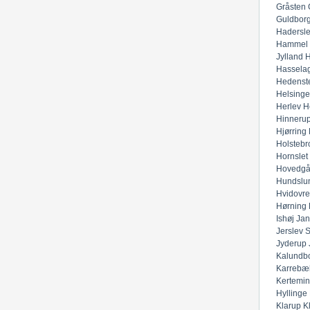
Gråsten
Guldbor
Hadersl
Hammel
Jylland
H
Hassela
Hedenst
Helsinge
Herlev
H
Hinneru
Hjørring
Holstebr
Hornslet
Hovedgå
Hundslu
Hvidovre
Hørning
Ishøj
Jan
Jerslev 
Jyderup
Kalundb
Karrebæ
Kertemi
Hyllinge
Klarup
K