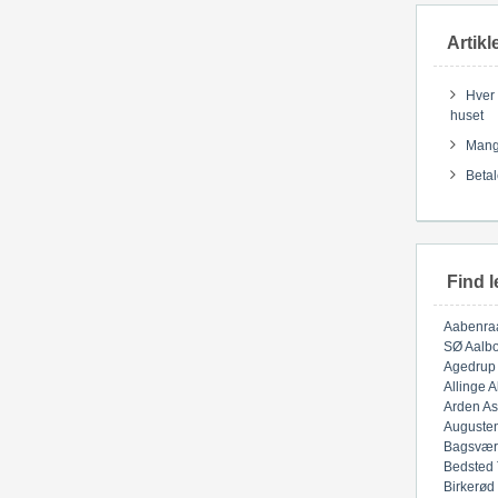
Artikl
Hver 
huset
Mange
Betal
Find l
Aabenra
SØ
Aalbo
Agedrup
Allinge
A
Arden
As
Auguste
Bagsvær
Bedsted
Birkerød