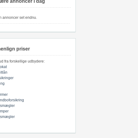
ære annoncer i dag
n annoncer set endnu.
nlign priser
bud fra forskellige udbydere:
okat
itlån
sikringer
ring
armer
indboforsikring
smægler
mper
smægler