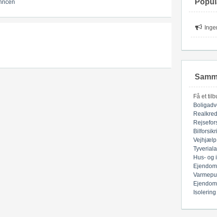
Popul
nncen
Inge
Samme
Få et til
Boligadv
Realkred
Rejsefor
Bilforsik
Vejhjælp
Tyverial
Hus- og 
Ejendom
Varmepu
Ejendom
Isolering