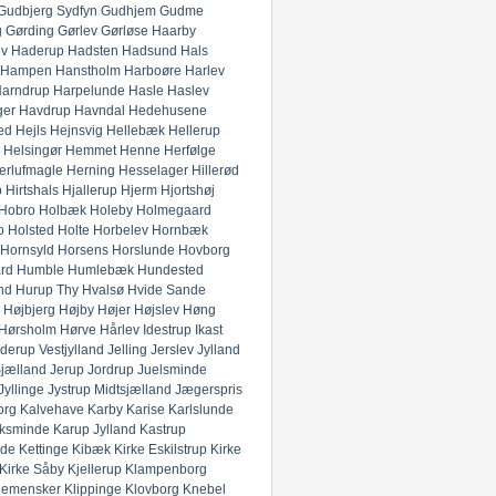
Gudbjerg Sydfyn
Gudhjem
Gudme
g
Gørding
Gørlev
Gørløse
Haarby
ev
Haderup
Hadsten
Hadsund
Hals
Hampen
Hanstholm
Harboøre
Harlev
arndrup
Harpelunde
Hasle
Haslev
ger
Havdrup
Havndal
Hedehusene
ed
Hejls
Hejnsvig
Hellebæk
Hellerup
Helsingør
Hemmet
Henne
Herfølge
erlufmagle
Herning
Hesselager
Hillerød
p
Hirtshals
Hjallerup
Hjerm
Hjortshøj
Hobro
Holbæk
Holeby
Holmegaard
o
Holsted
Holte
Horbelev
Hornbæk
Hornsyld
Horsens
Horslunde
Hovborg
rd
Humble
Humlebæk
Hundested
nd
Hurup Thy
Hvalsø
Hvide Sande
Højbjerg
Højby
Højer
Højslev
Høng
Hørsholm
Hørve
Hårlev
Idestrup
Ikast
derup Vestjylland
Jelling
Jerslev Jylland
Sjælland
Jerup
Jordrup
Juelsminde
Jyllinge
Jystrup Midtsjælland
Jægerspris
org
Kalvehave
Karby
Karise
Karlslunde
ksminde
Karup Jylland
Kastrup
nde
Kettinge
Kibæk
Kirke Eskilstrup
Kirke
Kirke Såby
Kjellerup
Klampenborg
lemensker
Klippinge
Klovborg
Knebel