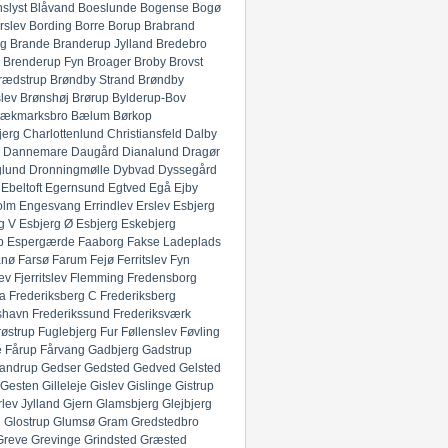
slyst
Blåvand
Boeslunde
Bogense
Bogø
rslev
Bording
Borre
Borup
Brabrand
g
Brande
Branderup Jylland
Bredebro
Brenderup Fyn
Broager
Broby
Brovst
rædstrup
Brøndby Strand
Brøndby
lev
Brønshøj
Brørup
Bylderup-Bov
ækmarksbro
Bælum
Børkop
jerg
Charlottenlund
Christiansfeld
Dalby
Dannemare
Daugård
Dianalund
Dragør
glund
Dronningmølle
Dybvad
Dyssegård
Ebeltoft
Egernsund
Egtved
Egå
Ejby
olm
Engesvang
Errindlev
Erslev
Esbjerg
g V
Esbjerg Ø
Esbjerg
Eskebjerg
p
Espergærde
Faaborg
Fakse Ladeplads
anø
Farsø
Farum
Fejø
Ferritslev Fyn
ev
Fjerritslev
Flemming
Fredensborg
ia
Frederiksberg C
Frederiksberg
shavn
Frederikssund
Frederiksværk
røstrup
Fuglebjerg
Fur
Føllenslev
Føvling
e
Fårup
Fårvang
Gadbjerg
Gadstrup
andrup
Gedser
Gedsted
Gedved
Gelsted
Gesten
Gilleleje
Gislev
Gislinge
Gistrup
rlev Jylland
Gjern
Glamsbjerg
Glejbjerg
g
Glostrup
Glumsø
Gram
Gredstedbro
Greve
Grevinge
Grindsted
Græsted