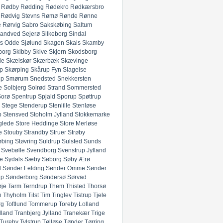
Rødby
Rødding
Rødekro
Rødkærsbro
Rødvig Stevns
Rømø
Rønde
Rønne
e
Rørvig
Sabro
Sakskøbing
Saltum
andved
Sejerø
Silkeborg
Sindal
ds Odde
Sjølund
Skagen
Skals
Skamby
borg
Skibby
Skive
Skjern
Skodsborg
de
Skælskør
Skærbæk
Skævinge
p
Skørping
Skårup Fyn
Slagelse
up
Smørum
Snedsted
Snekkersten
e
Solbjerg
Solrød Strand
Sommersted
Sorø
Spentrup
Spjald
Sporup
Spøttrup
Stege
Stenderup
Stenlille
Stenløse
p
Stensved
Stoholm Jylland
Stokkemarke
glede
Store Heddinge
Store Merløse
e
Stouby
Strandby
Struer
Strøby
øbing
Støvring
Suldrup
Sulsted
Sunds
Svebølle
Svendborg
Svenstrup Jylland
e
Sydals
Sæby
Søborg
Søby Ærø
d
Sønder Felding
Sønder Omme
Sønder
up
Sønderborg
Søndersø
Sørvad
øje
Tarm
Terndrup
Them
Thisted
Thorsø
n
Thyholm
Tilst
Tim
Tinglev
Tistrup
Tjele
rg
Toftlund
Tommerup
Toreby Lolland
lland
Tranbjerg Jylland
Tranekær
Trige
Tureby
Tylstrup
Tølløse
Tønder
Tørring