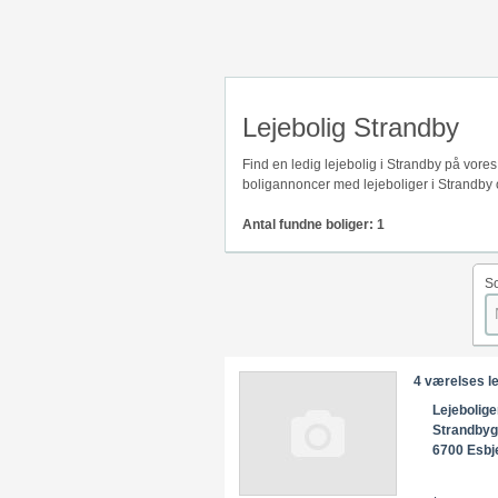
Lejebolig Strandby
Find en ledig lejebolig i Strandby på vore
boligannoncer med lejeboliger i Strandby 
Antal fundne boliger: 1
So
4 værelses le
Lejebolige
Strandby
6700 Esbj