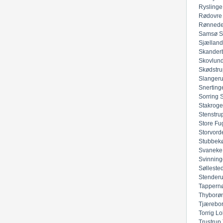
Ryslinge
Rødovre
Rønned
Samsø
S
Sjællan
Skander
Skovlun
Skødstru
Slanger
Snerting
Sorring
Stakroge
Stenstru
Store Fu
Storvord
Stubbek
Svaneke
Svinning
Sølleste
Stender
Tappern
Thyborø
Tjærebo
Torrig Lo
Trustrup