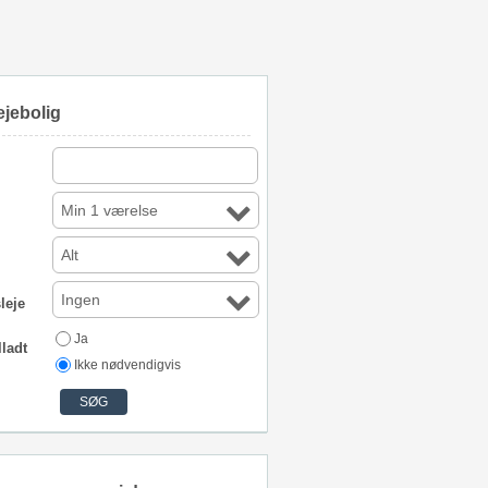
ejebolig
Min 1 værelse
Alt
Ingen
leje
Ja
lladt
Ikke nødvendigvis