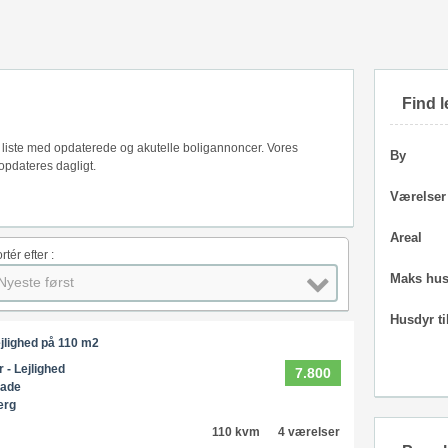
Find l
s liste med opdaterede og akutelle boligannoncer. Vores
By
opdateres dagligt.
Værelser
Areal
rtér efter :
Maks hus
Nyeste først
Husdyr ti
jlighed på 110 m2
r - Lejlighed
7.800
gade
erg
110 kvm
4 værelser