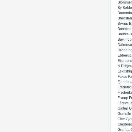
Blommen
By
Bolde
Brammin
Bredsten
Bryrup
B
Brønders
Bække
B
Bøvlingb
Dalmose
Dronnin
Ebberup
Ejstruph
N
Esbjer
Eskilstru
Fakse
F
Fjennesl
Frederic
Frederik
Frørup
F
Fårevejl
Galten
G
Gentofte
Give
Gje
Glesbor
Grenaa