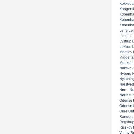
Kokkeda
Kongers
Københa
Københa
Københa
Lejre
Lem
Lintrup
L
Lystrup
Løkken
Marslev
Middelfar
Munkeb
Nakskov
Nyborg
N
Nykøbing
Næstved
Nørre Ne
Nørresu
Odense 
Odense 
Oure
Out
Randers
Regstru
Risskov
Vedby
R