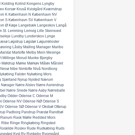
l
Kolding
Kolind
Kongens Lyngby
lev
Korsør
Kruså
Kvistgård
Kværndrup
vn K
København N
København NV
vn S
København SV
København V
vn Ø
Køge
Langebæk
Langeskov
Langå
 St.
Lemming
Lemvig
Lille Skensved
iseleje
Lundby
Lunderskov
Lynge
Læsø
Løgstrup
Løgstør
Løgumkloster
Løsning
Låsby
Malling
Mariager
Maribo
Marstal
Martofte
Melby
Mern
Mesinge
t
Millinge
Morud
Munke Bjergby
o
Møldrup
Mørke
Mørkøv
Måløv
Mårslet
Nexø
Nibe
Nimtofte
Nivå
Nordborg
ykøbing Falster
Nykøbing Mors
 Sjælland
Nyrup
Nysted
Nærum
Nørager
Nørre Alslev
Nørre Asmindrup
bel
Nørre Snede
Nørre Aaby
Nørreballe
ndby
Odder
Odense C
Odense M
N
Odense NV
Odense NØ
Odense S
SV
Odense SØ
Odense V
Oksbøl
Otterup
rup
Padborg
Pandrup
Præstø
Randbøl
Ranum
Rask Mølle
Redsted Mors
p
Ribe
Ringe
Ringkøbing
Ringsted
Roskilde
Roslev
Rude
Rudkøbing
Ruds
ungsted Kyst
Ry
Rynkeby
Ryomgård