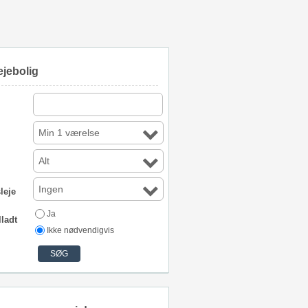
ejebolig
Min 1 værelse
Alt
Ingen
leje
Ja
lladt
Ikke nødvendigvis