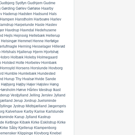
Gudbjerg Sydfyn
Gudhjem
Gudme
g
Gørding
Gørlev
Gørløse
Haarby
ev
Haderup
Hadsten
Hadsund
Hals
Hampen
Hanstholm
Harboøre
Harlev
arndrup
Harpelunde
Hasle
Haslev
ger
Havdrup
Havndal
Hedehusene
ed
Hejls
Hejnsvig
Hellebæk
Hellerup
Helsingør
Hemmet
Henne
Herfølge
erlufmagle
Herning
Hesselager
Hillerød
p
Hirtshals
Hjallerup
Hjerm
Hjortshøj
Hobro
Holbæk
Holeby
Holmegaard
o
Holsted
Holte
Horbelev
Hornbæk
Hornsyld
Horsens
Horslunde
Hovborg
rd
Humble
Humlebæk
Hundested
nd
Hurup Thy
Hvalsø
Hvide Sande
Højbjerg
Højby
Højer
Højslev
Høng
Hørsholm
Hørve
Hårlev
Idestrup
Ikast
derup Vestjylland
Jelling
Jerslev Jylland
Sjælland
Jerup
Jordrup
Juelsminde
Jyllinge
Jystrup Midtsjælland
Jægerspris
org
Kalvehave
Karby
Karise
Karlslunde
ksminde
Karup Jylland
Kastrup
nde
Kettinge
Kibæk
Kirke Eskilstrup
Kirke
Kirke Såby
Kjellerup
Klampenborg
lemensker
Klippinge
Klovborg
Knebel