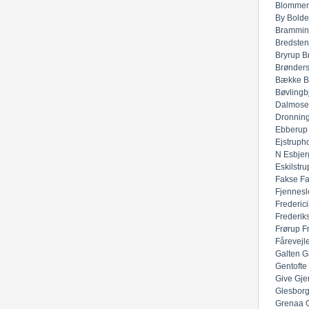
Blommen
By
Bolde
Brammin
Bredsten
Bryrup
B
Brønders
Bække
B
Bøvlingb
Dalmose
Dronnin
Ebberup
Ejstruph
N
Esbjer
Eskilstru
Fakse
F
Fjennesl
Frederic
Frederik
Frørup
F
Fårevejl
Galten
G
Gentofte
Give
Gje
Glesbor
Grenaa