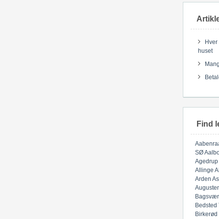
Artikl
Hver 
huset
Mange
Betal
Find l
Aabenra
SØ
Aalbo
Agedrup
Allinge
A
Arden
As
Auguste
Bagsvær
Bedsted
Birkerød