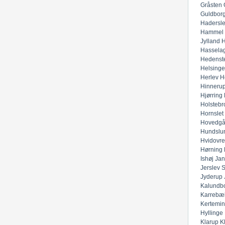
Gråsten
Guldbor
Hadersl
Hammel
Jylland
H
Hassela
Hedenst
Helsinge
Herlev
H
Hinneru
Hjørring
Holstebr
Hornslet
Hovedgå
Hundslu
Hvidovre
Hørning
Ishøj
Jan
Jerslev 
Jyderup
Kalundb
Karrebæ
Kertemi
Hyllinge
Klarup
K