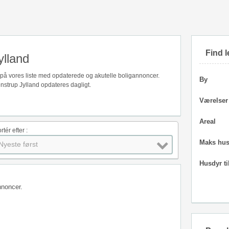
Find l
ylland
d på vores liste med opdaterede og akutelle boligannoncer.
By
nstrup Jylland opdateres dagligt.
Værelser
Areal
rtér efter :
Maks hus
Nyeste først
Husdyr ti
nnoncer.