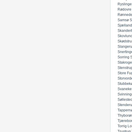
Ryslinge
Rødovre
Rønned
Samsø
S
Sjællan
Skander
Skovlun
Skødstru
Slanger
Snerting
Sorring
Stakroge
Stenstru
Store Fu
Storvord
Stubbek
Svaneke
Svinning
Sølleste
Stender
Tappern
Thyborø
Tjærebo
Torrig Lo
Trustrup