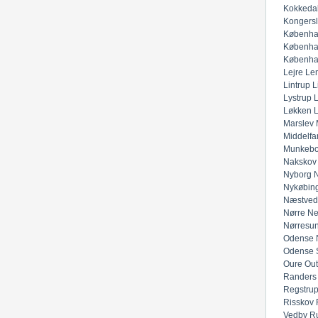
Kokkeda
Kongers
Københa
Københa
Københa
Lejre
Lem
Lintrup
L
Lystrup
Løkken
Marslev
Middelfar
Munkeb
Nakskov
Nyborg
N
Nykøbing
Næstved
Nørre Ne
Nørresu
Odense 
Odense 
Oure
Out
Randers
Regstru
Risskov
Vedby
R