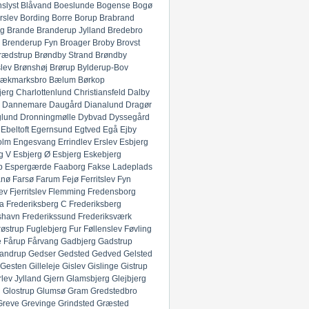
slyst
Blåvand
Boeslunde
Bogense
Bogø
rslev
Bording
Borre
Borup
Brabrand
g
Brande
Branderup Jylland
Bredebro
Brenderup Fyn
Broager
Broby
Brovst
rædstrup
Brøndby Strand
Brøndby
lev
Brønshøj
Brørup
Bylderup-Bov
ækmarksbro
Bælum
Børkop
jerg
Charlottenlund
Christiansfeld
Dalby
Dannemare
Daugård
Dianalund
Dragør
glund
Dronningmølle
Dybvad
Dyssegård
Ebeltoft
Egernsund
Egtved
Egå
Ejby
olm
Engesvang
Errindlev
Erslev
Esbjerg
g V
Esbjerg Ø
Esbjerg
Eskebjerg
p
Espergærde
Faaborg
Fakse Ladeplads
anø
Farsø
Farum
Fejø
Ferritslev Fyn
ev
Fjerritslev
Flemming
Fredensborg
ia
Frederiksberg C
Frederiksberg
shavn
Frederikssund
Frederiksværk
røstrup
Fuglebjerg
Fur
Føllenslev
Føvling
e
Fårup
Fårvang
Gadbjerg
Gadstrup
andrup
Gedser
Gedsted
Gedved
Gelsted
Gesten
Gilleleje
Gislev
Gislinge
Gistrup
rlev Jylland
Gjern
Glamsbjerg
Glejbjerg
g
Glostrup
Glumsø
Gram
Gredstedbro
Greve
Grevinge
Grindsted
Græsted