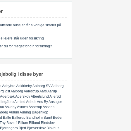
er
ottende husejer får alvorlige skader på
 lejere står uden forsikring
er du for meget for din forsikring?
ejebolig i disse byer
a
Aabybro
Aakirkeby
Aalborg SV
Aalborg
rg Øst
Aalborg
Aalestrup
Aars
Aarup
Agerbæk
Agerskov
Albertslund
Allerød
llingåbro
Almind
Anholt
Ans By
Ansager
aa
Askeby
Asnæs
Asperup
Assens
nborg
Aulum
Auning
Bagenkop
d
Balle
Ballerup
Bandholm
Barrit
Beder
 Thy
Bevtoft
Billum
Billund
Bindslev
Bjerringbro
Bjert
Bjæverskov
Blokhus