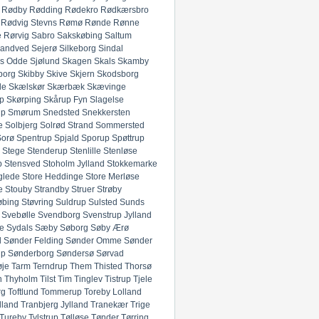
Rødby
Rødding
Rødekro
Rødkærsbro
Rødvig Stevns
Rømø
Rønde
Rønne
e
Rørvig
Sabro
Sakskøbing
Saltum
andved
Sejerø
Silkeborg
Sindal
ds Odde
Sjølund
Skagen
Skals
Skamby
borg
Skibby
Skive
Skjern
Skodsborg
de
Skælskør
Skærbæk
Skævinge
p
Skørping
Skårup Fyn
Slagelse
up
Smørum
Snedsted
Snekkersten
e
Solbjerg
Solrød Strand
Sommersted
Sorø
Spentrup
Spjald
Sporup
Spøttrup
Stege
Stenderup
Stenlille
Stenløse
p
Stensved
Stoholm Jylland
Stokkemarke
glede
Store Heddinge
Store Merløse
e
Stouby
Strandby
Struer
Strøby
øbing
Støvring
Suldrup
Sulsted
Sunds
Svebølle
Svendborg
Svenstrup Jylland
e
Sydals
Sæby
Søborg
Søby Ærø
d
Sønder Felding
Sønder Omme
Sønder
up
Sønderborg
Søndersø
Sørvad
øje
Tarm
Terndrup
Them
Thisted
Thorsø
n
Thyholm
Tilst
Tim
Tinglev
Tistrup
Tjele
rg
Toftlund
Tommerup
Toreby Lolland
lland
Tranbjerg Jylland
Tranekær
Trige
Tureby
Tylstrup
Tølløse
Tønder
Tørring