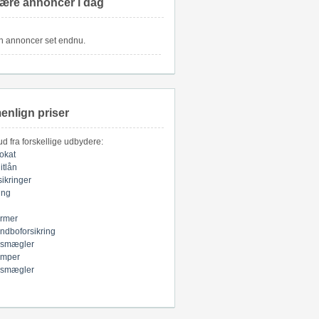
ære annoncer i dag
n annoncer set endnu.
nlign priser
bud fra forskellige udbydere:
okat
itlån
sikringer
ring
armer
indboforsikring
smægler
mper
smægler