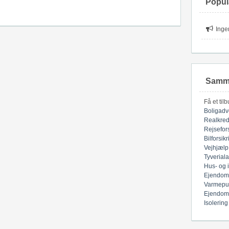
Popul
Inge
Samme
Få et til
Boligadv
Realkred
Rejsefor
Bilforsik
Vejhjælp
Tyverial
Hus- og 
Ejendom
Varmepu
Ejendom
Isolering