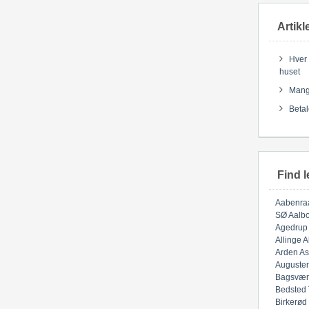
Artikl
Hver 
huset
Mange
Betal
Find l
Aabenra
SØ
Aalbo
Agedrup
Allinge
A
Arden
As
Auguste
Bagsvær
Bedsted
Birkerød