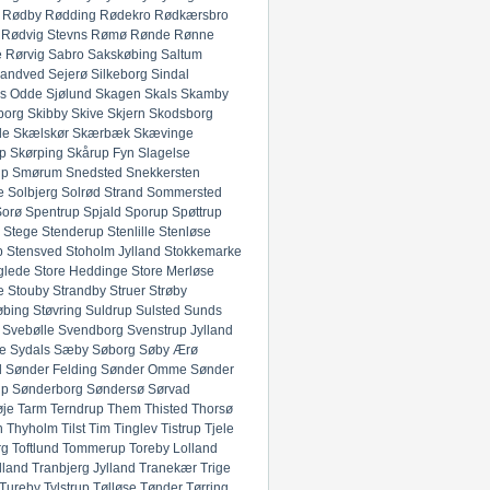
Rødby
Rødding
Rødekro
Rødkærsbro
Rødvig Stevns
Rømø
Rønde
Rønne
e
Rørvig
Sabro
Sakskøbing
Saltum
andved
Sejerø
Silkeborg
Sindal
ds Odde
Sjølund
Skagen
Skals
Skamby
borg
Skibby
Skive
Skjern
Skodsborg
de
Skælskør
Skærbæk
Skævinge
p
Skørping
Skårup Fyn
Slagelse
up
Smørum
Snedsted
Snekkersten
e
Solbjerg
Solrød Strand
Sommersted
Sorø
Spentrup
Spjald
Sporup
Spøttrup
Stege
Stenderup
Stenlille
Stenløse
p
Stensved
Stoholm Jylland
Stokkemarke
glede
Store Heddinge
Store Merløse
e
Stouby
Strandby
Struer
Strøby
øbing
Støvring
Suldrup
Sulsted
Sunds
Svebølle
Svendborg
Svenstrup Jylland
e
Sydals
Sæby
Søborg
Søby Ærø
d
Sønder Felding
Sønder Omme
Sønder
up
Sønderborg
Søndersø
Sørvad
øje
Tarm
Terndrup
Them
Thisted
Thorsø
n
Thyholm
Tilst
Tim
Tinglev
Tistrup
Tjele
rg
Toftlund
Tommerup
Toreby Lolland
lland
Tranbjerg Jylland
Tranekær
Trige
Tureby
Tylstrup
Tølløse
Tønder
Tørring