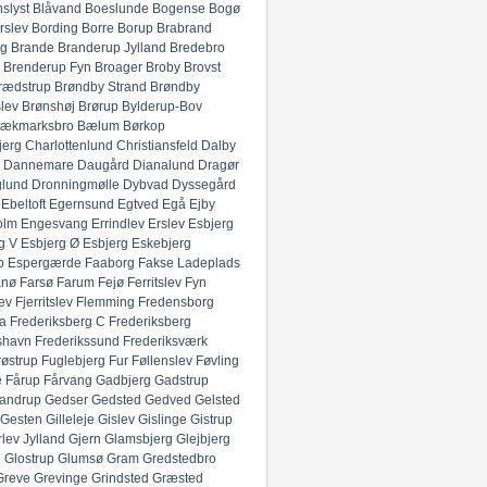
slyst
Blåvand
Boeslunde
Bogense
Bogø
rslev
Bording
Borre
Borup
Brabrand
g
Brande
Branderup Jylland
Bredebro
Brenderup Fyn
Broager
Broby
Brovst
rædstrup
Brøndby Strand
Brøndby
lev
Brønshøj
Brørup
Bylderup-Bov
ækmarksbro
Bælum
Børkop
jerg
Charlottenlund
Christiansfeld
Dalby
Dannemare
Daugård
Dianalund
Dragør
glund
Dronningmølle
Dybvad
Dyssegård
Ebeltoft
Egernsund
Egtved
Egå
Ejby
olm
Engesvang
Errindlev
Erslev
Esbjerg
g V
Esbjerg Ø
Esbjerg
Eskebjerg
p
Espergærde
Faaborg
Fakse Ladeplads
anø
Farsø
Farum
Fejø
Ferritslev Fyn
ev
Fjerritslev
Flemming
Fredensborg
ia
Frederiksberg C
Frederiksberg
shavn
Frederikssund
Frederiksværk
røstrup
Fuglebjerg
Fur
Føllenslev
Føvling
e
Fårup
Fårvang
Gadbjerg
Gadstrup
andrup
Gedser
Gedsted
Gedved
Gelsted
Gesten
Gilleleje
Gislev
Gislinge
Gistrup
rlev Jylland
Gjern
Glamsbjerg
Glejbjerg
g
Glostrup
Glumsø
Gram
Gredstedbro
Greve
Grevinge
Grindsted
Græsted