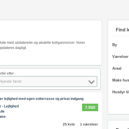
Find l
 liste med opdaterede og akutelle boligannoncer. Vores
By
pdateres dagligt.
Værelser
Areal
rtér efter :
Maks hus
Nyeste først
Husdyr ti
ær lejlighed med egen solterrasse og privat indgang
r - Lejlighed
7.550
lle
løse
25 kvm
1 værelser