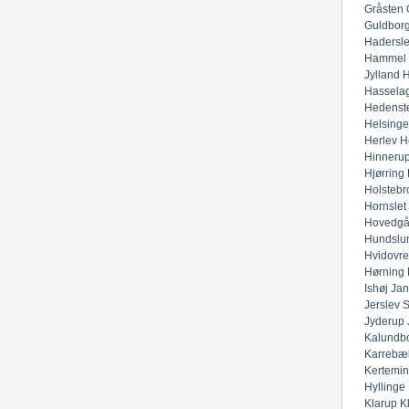
Gråsten
Guldbor
Hadersl
Hammel
Jylland
H
Hassela
Hedenst
Helsinge
Herlev
H
Hinneru
Hjørring
Holstebr
Hornslet
Hovedgå
Hundslu
Hvidovre
Hørning
Ishøj
Jan
Jerslev 
Jyderup
Kalundb
Karrebæ
Kertemi
Hyllinge
Klarup
K