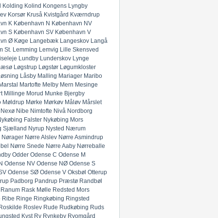
l
Kolding
Kolind
Kongens Lyngby
lev
Korsør
Kruså
Kvistgård
Kværndrup
vn K
København N
København NV
vn S
København SV
København V
vn Ø
Køge
Langebæk
Langeskov
Langå
 St.
Lemming
Lemvig
Lille Skensved
iseleje
Lundby
Lunderskov
Lynge
Læsø
Løgstrup
Løgstør
Løgumkloster
Løsning
Låsby
Malling
Mariager
Maribo
Marstal
Martofte
Melby
Mern
Mesinge
t
Millinge
Morud
Munke Bjergby
o
Møldrup
Mørke
Mørkøv
Måløv
Mårslet
Nexø
Nibe
Nimtofte
Nivå
Nordborg
ykøbing Falster
Nykøbing Mors
 Sjælland
Nyrup
Nysted
Nærum
Nørager
Nørre Alslev
Nørre Asmindrup
bel
Nørre Snede
Nørre Aaby
Nørreballe
ndby
Odder
Odense C
Odense M
N
Odense NV
Odense NØ
Odense S
SV
Odense SØ
Odense V
Oksbøl
Otterup
rup
Padborg
Pandrup
Præstø
Randbøl
Ranum
Rask Mølle
Redsted Mors
p
Ribe
Ringe
Ringkøbing
Ringsted
Roskilde
Roslev
Rude
Rudkøbing
Ruds
ungsted Kyst
Ry
Rynkeby
Ryomgård