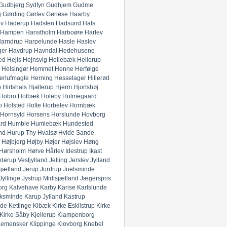
Gudbjerg Sydfyn
Gudhjem
Gudme
g
Gørding
Gørlev
Gørløse
Haarby
ev
Haderup
Hadsten
Hadsund
Hals
Hampen
Hanstholm
Harboøre
Harlev
arndrup
Harpelunde
Hasle
Haslev
ger
Havdrup
Havndal
Hedehusene
ed
Hejls
Hejnsvig
Hellebæk
Hellerup
Helsingør
Hemmet
Henne
Herfølge
erlufmagle
Herning
Hesselager
Hillerød
p
Hirtshals
Hjallerup
Hjerm
Hjortshøj
Hobro
Holbæk
Holeby
Holmegaard
o
Holsted
Holte
Horbelev
Hornbæk
Hornsyld
Horsens
Horslunde
Hovborg
rd
Humble
Humlebæk
Hundested
nd
Hurup Thy
Hvalsø
Hvide Sande
Højbjerg
Højby
Højer
Højslev
Høng
Hørsholm
Hørve
Hårlev
Idestrup
Ikast
derup Vestjylland
Jelling
Jerslev Jylland
Sjælland
Jerup
Jordrup
Juelsminde
Jyllinge
Jystrup Midtsjælland
Jægerspris
org
Kalvehave
Karby
Karise
Karlslunde
ksminde
Karup Jylland
Kastrup
nde
Kettinge
Kibæk
Kirke Eskilstrup
Kirke
Kirke Såby
Kjellerup
Klampenborg
lemensker
Klippinge
Klovborg
Knebel