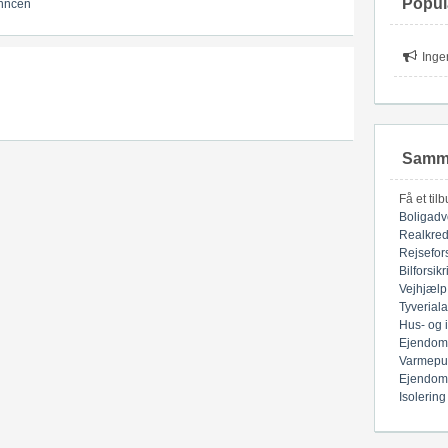
Popul
nncen
Inge
Samme
Få et til
Boligadv
Realkred
Rejsefor
Bilforsik
Vejhjælp
Tyverial
Hus- og 
Ejendom
Varmepu
Ejendom
Isolering