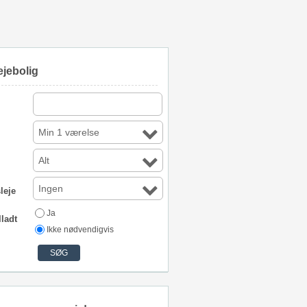
ejebolig
Min 1 værelse
Alt
Ingen
leje
Ja
lladt
Ikke nødvendigvis