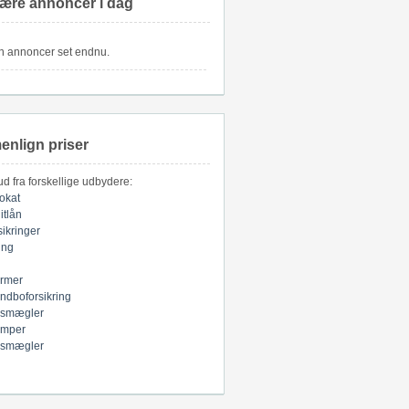
ære annoncer i dag
n annoncer set endnu.
nlign priser
bud fra forskellige udbydere:
okat
itlån
sikringer
ring
armer
indboforsikring
smægler
mper
smægler