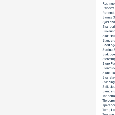
Ryslinge
Rødovre
Rønned
Samsø
S
Sjællan
Skander
Skovlun
Skødstru
Slanger
Snerting
Sorring
Stakroge
Stenstru
Store Fu
Storvord
Stubbek
Svaneke
Svinning
Sølleste
Stender
Tappern
Thyborø
Tjærebo
Torrig Lo
Trustrup