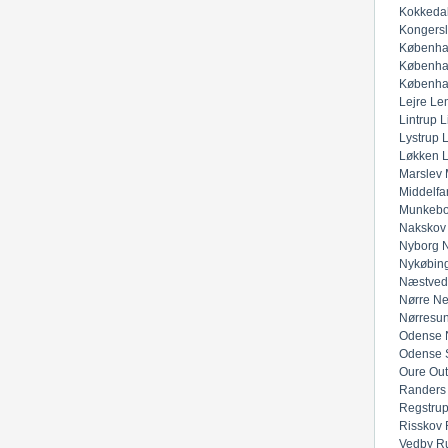
Kokkeda
Kongers
Københa
Københa
Københa
Lejre
Lem
Lintrup
L
Lystrup
Løkken
Marslev
Middelfar
Munkeb
Nakskov
Nyborg
N
Nykøbing
Næstved
Nørre Ne
Nørresu
Odense 
Odense 
Oure
Out
Randers
Regstru
Risskov
Vedby
R