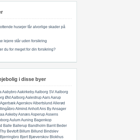
er
ottende husejer får alvorlige skader på
 lejere står uden forsikring
er du for meget for din forsikring?
ejebolig i disse byer
a
Aabybro
Aakirkeby
Aalborg SV
Aalborg
rg Øst
Aalborg
Aalestrup
Aars
Aarup
Agerbæk
Agerskov
Albertslund
Allerød
llingåbro
Almind
Anholt
Ans By
Ansager
aa
Askeby
Asnæs
Asperup
Assens
nborg
Aulum
Auning
Bagenkop
d
Balle
Ballerup
Bandholm
Barrit
Beder
 Thy
Bevtoft
Billum
Billund
Bindslev
Bjerringbro
Bjert
Bjæverskov
Blokhus