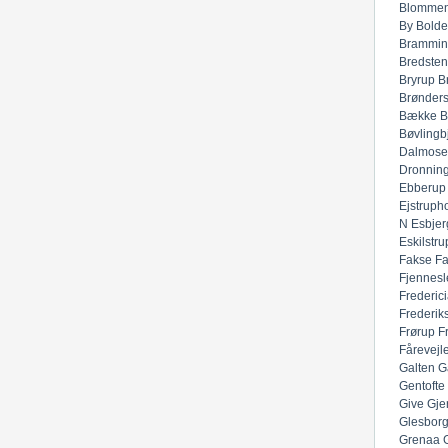
Blommen
By
Bolde
Brammin
Bredsten
Bryrup
B
Brønders
Bække
B
Bøvlingb
Dalmose
Dronnin
Ebberup
Ejstruph
N
Esbjer
Eskilstru
Fakse
F
Fjennesl
Frederic
Frederik
Frørup
F
Fårevejl
Galten
G
Gentofte
Give
Gje
Glesbor
Grenaa