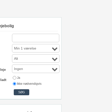
ejebolig
Min 1 værelse
Alt
Ingen
leje
Ja
lladt
Ikke nødvendigvis