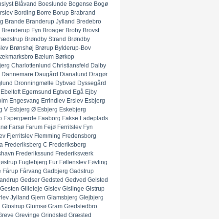
slyst
Blåvand
Boeslunde
Bogense
Bogø
rslev
Bording
Borre
Borup
Brabrand
g
Brande
Branderup Jylland
Bredebro
Brenderup Fyn
Broager
Broby
Brovst
rædstrup
Brøndby Strand
Brøndby
lev
Brønshøj
Brørup
Bylderup-Bov
ækmarksbro
Bælum
Børkop
jerg
Charlottenlund
Christiansfeld
Dalby
Dannemare
Daugård
Dianalund
Dragør
glund
Dronningmølle
Dybvad
Dyssegård
Ebeltoft
Egernsund
Egtved
Egå
Ejby
olm
Engesvang
Errindlev
Erslev
Esbjerg
g V
Esbjerg Ø
Esbjerg
Eskebjerg
p
Espergærde
Faaborg
Fakse Ladeplads
anø
Farsø
Farum
Fejø
Ferritslev Fyn
ev
Fjerritslev
Flemming
Fredensborg
ia
Frederiksberg C
Frederiksberg
shavn
Frederikssund
Frederiksværk
røstrup
Fuglebjerg
Fur
Føllenslev
Føvling
e
Fårup
Fårvang
Gadbjerg
Gadstrup
andrup
Gedser
Gedsted
Gedved
Gelsted
Gesten
Gilleleje
Gislev
Gislinge
Gistrup
rlev Jylland
Gjern
Glamsbjerg
Glejbjerg
g
Glostrup
Glumsø
Gram
Gredstedbro
Greve
Grevinge
Grindsted
Græsted