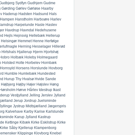
Gudbjerg Sydfyn
Gudhjem
Gudme
g
Gørding
Gørlev
Gørløse
Haarby
ev
Haderup
Hadsten
Hadsund
Hals
Hampen
Hanstholm
Harboøre
Harlev
arndrup
Harpelunde
Hasle
Haslev
ger
Havdrup
Havndal
Hedehusene
ed
Hejls
Hejnsvig
Hellebæk
Hellerup
Helsingør
Hemmet
Henne
Herfølge
erlufmagle
Herning
Hesselager
Hillerød
p
Hirtshals
Hjallerup
Hjerm
Hjortshøj
Hobro
Holbæk
Holeby
Holmegaard
o
Holsted
Holte
Horbelev
Hornbæk
Hornsyld
Horsens
Horslunde
Hovborg
rd
Humble
Humlebæk
Hundested
nd
Hurup Thy
Hvalsø
Hvide Sande
Højbjerg
Højby
Højer
Højslev
Høng
Hørsholm
Hørve
Hårlev
Idestrup
Ikast
derup Vestjylland
Jelling
Jerslev Jylland
Sjælland
Jerup
Jordrup
Juelsminde
Jyllinge
Jystrup Midtsjælland
Jægerspris
org
Kalvehave
Karby
Karise
Karlslunde
ksminde
Karup Jylland
Kastrup
nde
Kettinge
Kibæk
Kirke Eskilstrup
Kirke
Kirke Såby
Kjellerup
Klampenborg
lemensker
Klippinge
Klovborg
Knebel