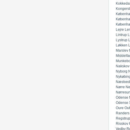
Kokkeda
Kongers
Københa
Københa
Københa
Lejre
Lem
Lintrup
L
Lystrup
Løkken
Marslev
Middelfar
Munkeb
Nakskov
Nyborg
N
Nykøbing
Næstved
Nørre Ne
Nørresu
Odense 
Odense 
Oure
Out
Randers
Regstru
Risskov
Vedby
R