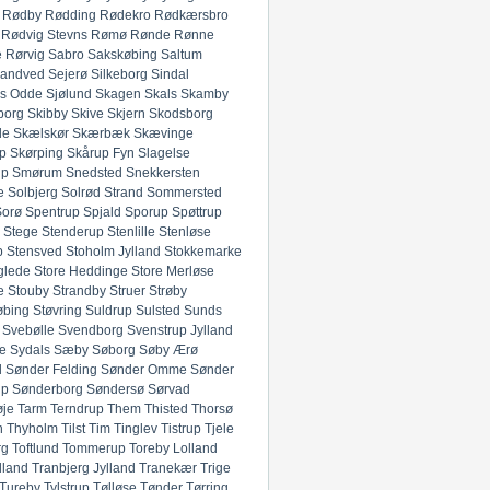
Rødby
Rødding
Rødekro
Rødkærsbro
Rødvig Stevns
Rømø
Rønde
Rønne
e
Rørvig
Sabro
Sakskøbing
Saltum
andved
Sejerø
Silkeborg
Sindal
ds Odde
Sjølund
Skagen
Skals
Skamby
borg
Skibby
Skive
Skjern
Skodsborg
de
Skælskør
Skærbæk
Skævinge
p
Skørping
Skårup Fyn
Slagelse
up
Smørum
Snedsted
Snekkersten
e
Solbjerg
Solrød Strand
Sommersted
Sorø
Spentrup
Spjald
Sporup
Spøttrup
Stege
Stenderup
Stenlille
Stenløse
p
Stensved
Stoholm Jylland
Stokkemarke
glede
Store Heddinge
Store Merløse
e
Stouby
Strandby
Struer
Strøby
øbing
Støvring
Suldrup
Sulsted
Sunds
Svebølle
Svendborg
Svenstrup Jylland
e
Sydals
Sæby
Søborg
Søby Ærø
d
Sønder Felding
Sønder Omme
Sønder
up
Sønderborg
Søndersø
Sørvad
øje
Tarm
Terndrup
Them
Thisted
Thorsø
n
Thyholm
Tilst
Tim
Tinglev
Tistrup
Tjele
rg
Toftlund
Tommerup
Toreby Lolland
lland
Tranbjerg Jylland
Tranekær
Trige
Tureby
Tylstrup
Tølløse
Tønder
Tørring