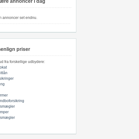
ære annoncer i dag
n annoncer set endnu.
nlign priser
bud fra forskellige udbydere:
okat
itlån
sikringer
ring
armer
indboforsikring
smægler
mper
smægler