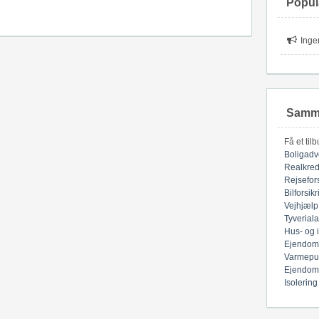
Popul
Inge
Samme
Få et til
Boligadv
Realkred
Rejsefor
Bilforsik
Vejhjælp
Tyverial
Hus- og 
Ejendom
Varmepu
Ejendom
Isolering