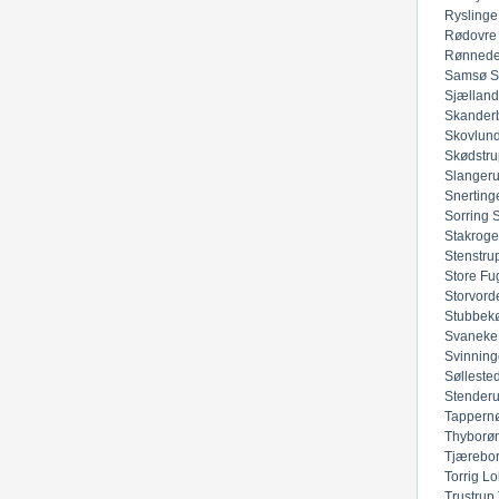
Ryslinge
Rødovre
Rønned
Samsø
S
Sjællan
Skander
Skovlun
Skødstru
Slanger
Snerting
Sorring
Stakroge
Stenstru
Store Fu
Storvord
Stubbek
Svaneke
Svinning
Sølleste
Stender
Tappern
Thyborø
Tjærebo
Torrig Lo
Trustrup