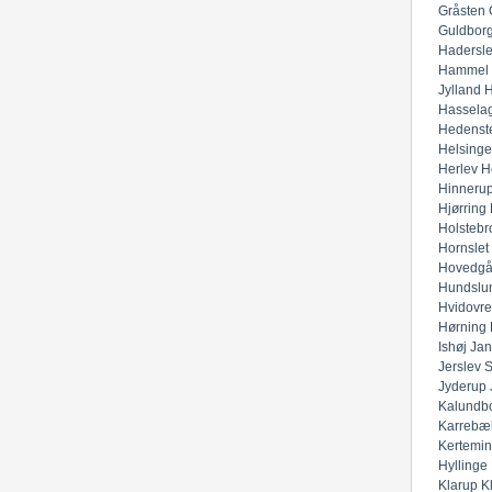
Gråsten
Guldbor
Hadersl
Hammel
Jylland
H
Hassela
Hedenst
Helsinge
Herlev
H
Hinneru
Hjørring
Holstebr
Hornslet
Hovedgå
Hundslu
Hvidovre
Hørning
Ishøj
Jan
Jerslev 
Jyderup
Kalundb
Karrebæ
Kertemi
Hyllinge
Klarup
K