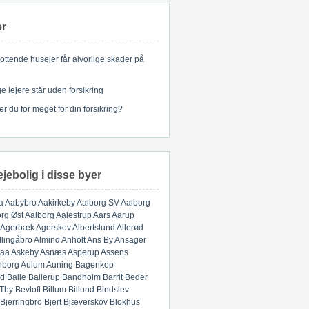
er
ottende husejer får alvorlige skader på
 lejere står uden forsikring
er du for meget for din forsikring?
ejebolig i disse byer
a
Aabybro
Aakirkeby
Aalborg SV
Aalborg
rg Øst
Aalborg
Aalestrup
Aars
Aarup
Agerbæk
Agerskov
Albertslund
Allerød
llingåbro
Almind
Anholt
Ans By
Ansager
aa
Askeby
Asnæs
Asperup
Assens
nborg
Aulum
Auning
Bagenkop
d
Balle
Ballerup
Bandholm
Barrit
Beder
 Thy
Bevtoft
Billum
Billund
Bindslev
Bjerringbro
Bjert
Bjæverskov
Blokhus