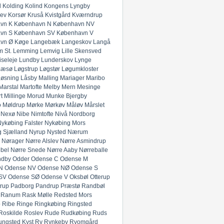
l
Kolding
Kolind
Kongens Lyngby
lev
Korsør
Kruså
Kvistgård
Kværndrup
vn K
København N
København NV
vn S
København SV
København V
vn Ø
Køge
Langebæk
Langeskov
Langå
 St.
Lemming
Lemvig
Lille Skensved
iseleje
Lundby
Lunderskov
Lynge
Læsø
Løgstrup
Løgstør
Løgumkloster
Løsning
Låsby
Malling
Mariager
Maribo
Marstal
Martofte
Melby
Mern
Mesinge
t
Millinge
Morud
Munke Bjergby
o
Møldrup
Mørke
Mørkøv
Måløv
Mårslet
Nexø
Nibe
Nimtofte
Nivå
Nordborg
ykøbing Falster
Nykøbing Mors
 Sjælland
Nyrup
Nysted
Nærum
Nørager
Nørre Alslev
Nørre Asmindrup
bel
Nørre Snede
Nørre Aaby
Nørreballe
ndby
Odder
Odense C
Odense M
N
Odense NV
Odense NØ
Odense S
SV
Odense SØ
Odense V
Oksbøl
Otterup
rup
Padborg
Pandrup
Præstø
Randbøl
Ranum
Rask Mølle
Redsted Mors
p
Ribe
Ringe
Ringkøbing
Ringsted
Roskilde
Roslev
Rude
Rudkøbing
Ruds
ungsted Kyst
Ry
Rynkeby
Ryomgård