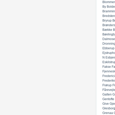
Blommen
By
Bolde
Brammin
Bredsten
Bryrup
B
Brønders
Bække
B
Bøvlingb
Dalmose
Dronnin
Ebberup
Ejstruph
N
Esbjer
Eskilstru
Fakse
F
Fjennesl
Frederic
Frederik
Frørup
F
Fårevejl
Galten
G
Gentofte
Give
Gje
Glesbor
Grenaa