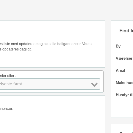
Find l
res liste med opdaterede og akutelle boligannoncer. Vores
By
 opdateres dagligt.
Værelser
Areal
rtér efter :
Maks hus
Nyeste først
Husdyr ti
nnoncer.