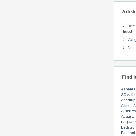
Artikl
Hver 
huset
Mange
Betal
Find l
Aabenra
SØ
Aalbo
Agedrup
Allinge
A
Arden
As
Auguste
Bagsvær
Bedsted
Birkerød