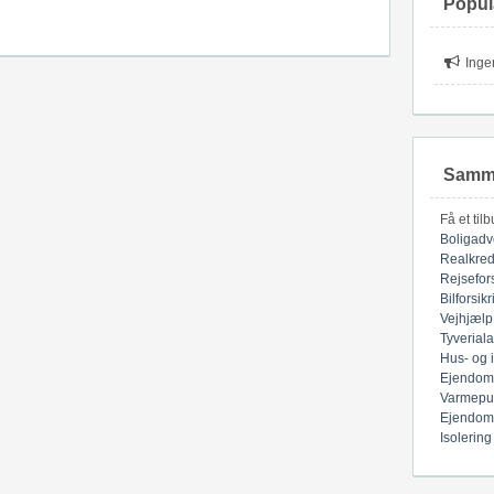
Popul
Inge
Samme
Få et til
Boligadv
Realkred
Rejsefor
Bilforsik
Vejhjælp
Tyverial
Hus- og 
Ejendom
Varmepu
Ejendom
Isolering