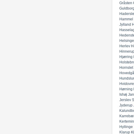
Gråsten
Guldbor
Hadersl
Hammel
Jylland
H
Hassela
Hedenst
Helsinge
Herlev
H
Hinneru
Hjørring
Holstebr
Hornslet
Hovedgå
Hundslu
Hvidovre
Hørning
Ishøj
Jan
Jerslev 
Jyderup
Kalundb
Karrebæ
Kertemi
Hyllinge
Klarup
K