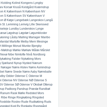
l
Kolding
Kolind
Kongens Lyngby
lev
Korsør
Kruså
Kvistgård
Kværndrup
vn K
København N
København NV
vn S
København SV
København V
vn Ø
Køge
Langebæk
Langeskov
Langå
 St.
Lemming
Lemvig
Lille Skensved
iseleje
Lundby
Lunderskov
Lynge
Læsø
Løgstrup
Løgstør
Løgumkloster
Løsning
Låsby
Malling
Mariager
Maribo
Marstal
Martofte
Melby
Mern
Mesinge
t
Millinge
Morud
Munke Bjergby
o
Møldrup
Mørke
Mørkøv
Måløv
Mårslet
Nexø
Nibe
Nimtofte
Nivå
Nordborg
ykøbing Falster
Nykøbing Mors
 Sjælland
Nyrup
Nysted
Nærum
Nørager
Nørre Alslev
Nørre Asmindrup
bel
Nørre Snede
Nørre Aaby
Nørreballe
ndby
Odder
Odense C
Odense M
N
Odense NV
Odense NØ
Odense S
SV
Odense SØ
Odense V
Oksbøl
Otterup
rup
Padborg
Pandrup
Præstø
Randbøl
Ranum
Rask Mølle
Redsted Mors
p
Ribe
Ringe
Ringkøbing
Ringsted
Roskilde
Roslev
Rude
Rudkøbing
Ruds
ungsted Kyst
Ry
Rynkeby
Ryomgård