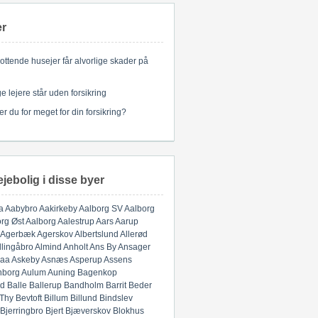
er
ottende husejer får alvorlige skader på
 lejere står uden forsikring
er du for meget for din forsikring?
ejebolig i disse byer
a
Aabybro
Aakirkeby
Aalborg SV
Aalborg
rg Øst
Aalborg
Aalestrup
Aars
Aarup
Agerbæk
Agerskov
Albertslund
Allerød
llingåbro
Almind
Anholt
Ans By
Ansager
aa
Askeby
Asnæs
Asperup
Assens
nborg
Aulum
Auning
Bagenkop
d
Balle
Ballerup
Bandholm
Barrit
Beder
 Thy
Bevtoft
Billum
Billund
Bindslev
Bjerringbro
Bjert
Bjæverskov
Blokhus