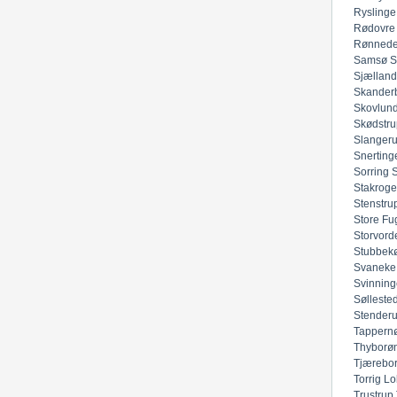
Ryslinge
Rødovre
Rønned
Samsø
S
Sjællan
Skander
Skovlun
Skødstru
Slanger
Snerting
Sorring
Stakroge
Stenstru
Store Fu
Storvord
Stubbek
Svaneke
Svinning
Sølleste
Stender
Tappern
Thyborø
Tjærebo
Torrig Lo
Trustrup