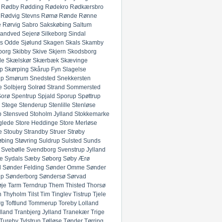
Rødby
Rødding
Rødekro
Rødkærsbro
Rødvig Stevns
Rømø
Rønde
Rønne
e
Rørvig
Sabro
Sakskøbing
Saltum
andved
Sejerø
Silkeborg
Sindal
ds Odde
Sjølund
Skagen
Skals
Skamby
borg
Skibby
Skive
Skjern
Skodsborg
de
Skælskør
Skærbæk
Skævinge
p
Skørping
Skårup Fyn
Slagelse
up
Smørum
Snedsted
Snekkersten
e
Solbjerg
Solrød Strand
Sommersted
Sorø
Spentrup
Spjald
Sporup
Spøttrup
Stege
Stenderup
Stenlille
Stenløse
p
Stensved
Stoholm Jylland
Stokkemarke
glede
Store Heddinge
Store Merløse
e
Stouby
Strandby
Struer
Strøby
øbing
Støvring
Suldrup
Sulsted
Sunds
Svebølle
Svendborg
Svenstrup Jylland
e
Sydals
Sæby
Søborg
Søby Ærø
d
Sønder Felding
Sønder Omme
Sønder
up
Sønderborg
Søndersø
Sørvad
øje
Tarm
Terndrup
Them
Thisted
Thorsø
n
Thyholm
Tilst
Tim
Tinglev
Tistrup
Tjele
rg
Toftlund
Tommerup
Toreby Lolland
lland
Tranbjerg Jylland
Tranekær
Trige
Tureby
Tylstrup
Tølløse
Tønder
Tørring