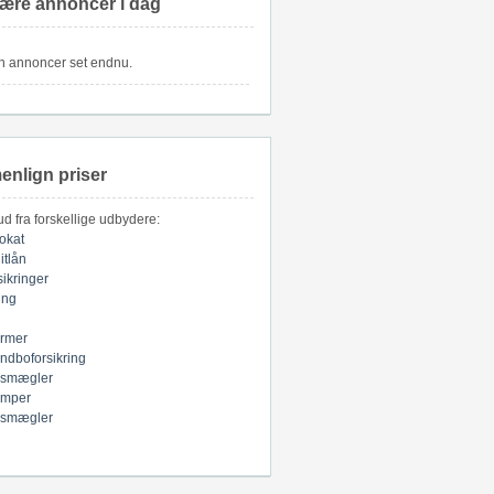
ære annoncer i dag
n annoncer set endnu.
nlign priser
bud fra forskellige udbydere:
okat
itlån
sikringer
ring
armer
indboforsikring
smægler
mper
smægler