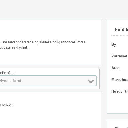
Find l
es liste med opdaterede og akutelle boligannoncer. Vores
By
opdateres dagligt.
Værelser
Areal
rtér efter :
Maks hus
Nyeste først
Husdyr ti
nnoncer.