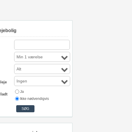
ejebolig
Min 1 værelse
Alt
Ingen
leje
Ja
lladt
Ikke nødvendigvis