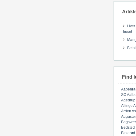
Artikl
Hver 
huset
Mange
Betal
Find l
Aabenra
SØ
Aalbo
Agedrup
Allinge
A
Arden
As
Auguste
Bagsvær
Bedsted
Birkerød