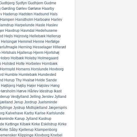
Gudbjerg Sydfyn
Gudhjem
Gudme
g
Gørding
Gørlev
Gørløse
Haarby
ev
Haderup
Hadsten
Hadsund
Hals
Hampen
Hanstholm
Harboøre
Harlev
arndrup
Harpelunde
Hasle
Haslev
ger
Havdrup
Havndal
Hedehusene
ed
Hejls
Hejnsvig
Hellebæk
Hellerup
Helsingør
Hemmet
Henne
Herfølge
erlufmagle
Herning
Hesselager
Hillerød
p
Hirtshals
Hjallerup
Hjerm
Hjortshøj
Hobro
Holbæk
Holeby
Holmegaard
o
Holsted
Holte
Horbelev
Hornbæk
Hornsyld
Horsens
Horslunde
Hovborg
rd
Humble
Humlebæk
Hundested
nd
Hurup Thy
Hvalsø
Hvide Sande
Højbjerg
Højby
Højer
Højslev
Høng
Hørsholm
Hørve
Hårlev
Idestrup
Ikast
derup Vestjylland
Jelling
Jerslev Jylland
Sjælland
Jerup
Jordrup
Juelsminde
Jyllinge
Jystrup Midtsjælland
Jægerspris
org
Kalvehave
Karby
Karise
Karlslunde
ksminde
Karup Jylland
Kastrup
nde
Kettinge
Kibæk
Kirke Eskilstrup
Kirke
Kirke Såby
Kjellerup
Klampenborg
lemensker
Klippinge
Klovborg
Knebel