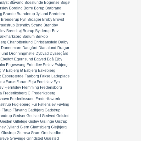
slyst
Blåvand
Boeslunde
Bogense
Bogø
rslev
Bording
Borre
Borup
Brabrand
g
Brande
Branderup Jylland
Bredebro
Brenderup Fyn
Broager
Broby
Brovst
rædstrup
Brøndby Strand
Brøndby
lev
Brønshøj
Brørup
Bylderup-Bov
ækmarksbro
Bælum
Børkop
jerg
Charlottenlund
Christiansfeld
Dalby
Dannemare
Daugård
Dianalund
Dragør
glund
Dronningmølle
Dybvad
Dyssegård
Ebeltoft
Egernsund
Egtved
Egå
Ejby
olm
Engesvang
Errindlev
Erslev
Esbjerg
g V
Esbjerg Ø
Esbjerg
Eskebjerg
p
Espergærde
Faaborg
Fakse Ladeplads
anø
Farsø
Farum
Fejø
Ferritslev Fyn
ev
Fjerritslev
Flemming
Fredensborg
ia
Frederiksberg C
Frederiksberg
shavn
Frederikssund
Frederiksværk
røstrup
Fuglebjerg
Fur
Føllenslev
Føvling
e
Fårup
Fårvang
Gadbjerg
Gadstrup
andrup
Gedser
Gedsted
Gedved
Gelsted
Gesten
Gilleleje
Gislev
Gislinge
Gistrup
rlev Jylland
Gjern
Glamsbjerg
Glejbjerg
g
Glostrup
Glumsø
Gram
Gredstedbro
Greve
Grevinge
Grindsted
Græsted