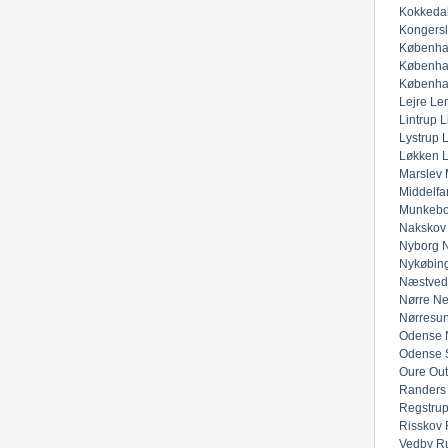
Kokkeda
Kongers
Københa
Københa
Københa
Lejre
Lem
Lintrup
L
Lystrup
Løkken
Marslev
Middelfar
Munkeb
Nakskov
Nyborg
N
Nykøbing
Næstved
Nørre Ne
Nørresu
Odense 
Odense 
Oure
Out
Randers
Regstru
Risskov
Vedby
R