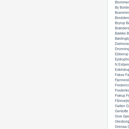
Blommen
By
Bolde
Brammin
Bredsten
Bryrup
B
Brønders
Bække
B
Bøvlingb
Dalmose
Dronnin
Ebberup
Ejstruph
N
Esbjer
Eskilstru
Fakse
F
Fjennesl
Frederic
Frederik
Frørup
F
Fårevejl
Galten
G
Gentofte
Give
Gje
Glesbor
Grenaa