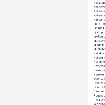
Kokkeda
Kongers
Københa
Københa
Københa
Lejre
Lem
Lintrup
L
Lystrup
Løkken
Marslev
Middelfar
Munkeb
Nakskov
Nyborg
N
Nykøbing
Næstved
Nørre Ne
Nørresu
Odense 
Odense 
Oure
Out
Randers
Regstru
Risskov
Vedby
R