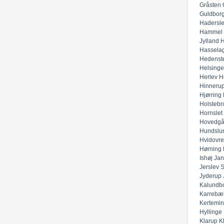
Gråsten
Guldbor
Hadersl
Hammel
Jylland
H
Hassela
Hedenst
Helsinge
Herlev
H
Hinneru
Hjørring
Holstebr
Hornslet
Hovedgå
Hundslu
Hvidovre
Hørning
Ishøj
Jan
Jerslev 
Jyderup
Kalundb
Karrebæ
Kertemi
Hyllinge
Klarup
K