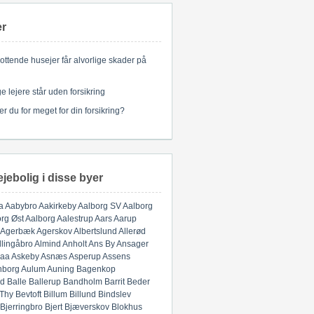
er
ottende husejer får alvorlige skader på
 lejere står uden forsikring
er du for meget for din forsikring?
ejebolig i disse byer
a
Aabybro
Aakirkeby
Aalborg SV
Aalborg
rg Øst
Aalborg
Aalestrup
Aars
Aarup
Agerbæk
Agerskov
Albertslund
Allerød
llingåbro
Almind
Anholt
Ans By
Ansager
aa
Askeby
Asnæs
Asperup
Assens
nborg
Aulum
Auning
Bagenkop
d
Balle
Ballerup
Bandholm
Barrit
Beder
 Thy
Bevtoft
Billum
Billund
Bindslev
Bjerringbro
Bjert
Bjæverskov
Blokhus