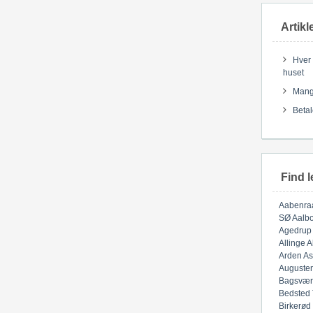
Artikl
Hver 
huset
Mange
Betal
Find l
Aabenra
SØ
Aalbo
Agedrup
Allinge
A
Arden
As
Auguste
Bagsvær
Bedsted
Birkerød