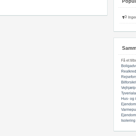
Popul
Inge
Samme
Få et til
Boligadv
Realkred
Rejsefor
Bilforsik
Vejhjælp
Tyverial
Hus- og 
Ejendom
Varmepu
Ejendom
Isolering