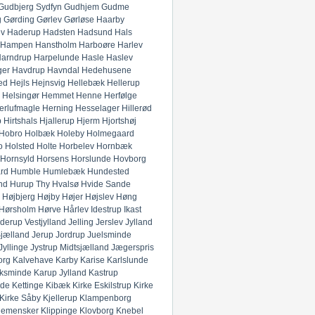
Gudbjerg Sydfyn
Gudhjem
Gudme
g
Gørding
Gørlev
Gørløse
Haarby
ev
Haderup
Hadsten
Hadsund
Hals
Hampen
Hanstholm
Harboøre
Harlev
arndrup
Harpelunde
Hasle
Haslev
ger
Havdrup
Havndal
Hedehusene
ed
Hejls
Hejnsvig
Hellebæk
Hellerup
Helsingør
Hemmet
Henne
Herfølge
erlufmagle
Herning
Hesselager
Hillerød
p
Hirtshals
Hjallerup
Hjerm
Hjortshøj
Hobro
Holbæk
Holeby
Holmegaard
o
Holsted
Holte
Horbelev
Hornbæk
Hornsyld
Horsens
Horslunde
Hovborg
rd
Humble
Humlebæk
Hundested
nd
Hurup Thy
Hvalsø
Hvide Sande
Højbjerg
Højby
Højer
Højslev
Høng
Hørsholm
Hørve
Hårlev
Idestrup
Ikast
derup Vestjylland
Jelling
Jerslev Jylland
Sjælland
Jerup
Jordrup
Juelsminde
Jyllinge
Jystrup Midtsjælland
Jægerspris
org
Kalvehave
Karby
Karise
Karlslunde
ksminde
Karup Jylland
Kastrup
nde
Kettinge
Kibæk
Kirke Eskilstrup
Kirke
Kirke Såby
Kjellerup
Klampenborg
lemensker
Klippinge
Klovborg
Knebel