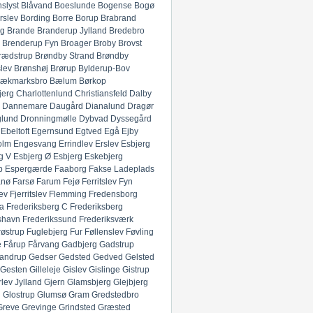
slyst
Blåvand
Boeslunde
Bogense
Bogø
rslev
Bording
Borre
Borup
Brabrand
g
Brande
Branderup Jylland
Bredebro
Brenderup Fyn
Broager
Broby
Brovst
rædstrup
Brøndby Strand
Brøndby
lev
Brønshøj
Brørup
Bylderup-Bov
ækmarksbro
Bælum
Børkop
jerg
Charlottenlund
Christiansfeld
Dalby
Dannemare
Daugård
Dianalund
Dragør
glund
Dronningmølle
Dybvad
Dyssegård
Ebeltoft
Egernsund
Egtved
Egå
Ejby
olm
Engesvang
Errindlev
Erslev
Esbjerg
g V
Esbjerg Ø
Esbjerg
Eskebjerg
p
Espergærde
Faaborg
Fakse Ladeplads
anø
Farsø
Farum
Fejø
Ferritslev Fyn
ev
Fjerritslev
Flemming
Fredensborg
ia
Frederiksberg C
Frederiksberg
shavn
Frederikssund
Frederiksværk
røstrup
Fuglebjerg
Fur
Føllenslev
Føvling
e
Fårup
Fårvang
Gadbjerg
Gadstrup
andrup
Gedser
Gedsted
Gedved
Gelsted
Gesten
Gilleleje
Gislev
Gislinge
Gistrup
rlev Jylland
Gjern
Glamsbjerg
Glejbjerg
g
Glostrup
Glumsø
Gram
Gredstedbro
Greve
Grevinge
Grindsted
Græsted