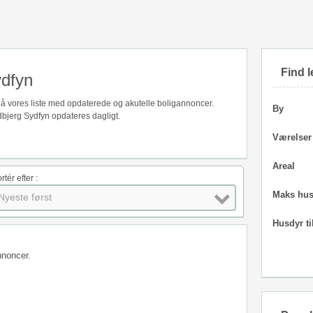
Find l
ydfyn
på vores liste med opdaterede og akutelle boligannoncer.
By
bjerg Sydfyn opdateres dagligt.
Værelser
Areal
rtér efter :
Maks hus
Nyeste først
Husdyr ti
nnoncer.