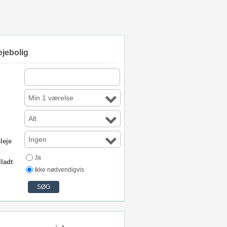
ejebolig
Min 1 værelse
Alt
Ingen
leje
Ja
lladt
Ikke nødvendigvis