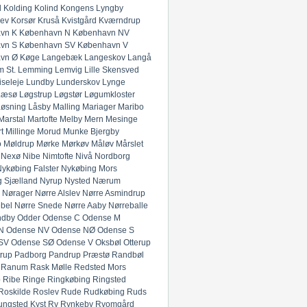
l
Kolding
Kolind
Kongens Lyngby
lev
Korsør
Kruså
Kvistgård
Kværndrup
vn K
København N
København NV
vn S
København SV
København V
vn Ø
Køge
Langebæk
Langeskov
Langå
 St.
Lemming
Lemvig
Lille Skensved
iseleje
Lundby
Lunderskov
Lynge
Læsø
Løgstrup
Løgstør
Løgumkloster
Løsning
Låsby
Malling
Mariager
Maribo
Marstal
Martofte
Melby
Mern
Mesinge
t
Millinge
Morud
Munke Bjergby
o
Møldrup
Mørke
Mørkøv
Måløv
Mårslet
Nexø
Nibe
Nimtofte
Nivå
Nordborg
ykøbing Falster
Nykøbing Mors
 Sjælland
Nyrup
Nysted
Nærum
Nørager
Nørre Alslev
Nørre Asmindrup
bel
Nørre Snede
Nørre Aaby
Nørreballe
ndby
Odder
Odense C
Odense M
N
Odense NV
Odense NØ
Odense S
SV
Odense SØ
Odense V
Oksbøl
Otterup
rup
Padborg
Pandrup
Præstø
Randbøl
Ranum
Rask Mølle
Redsted Mors
p
Ribe
Ringe
Ringkøbing
Ringsted
Roskilde
Roslev
Rude
Rudkøbing
Ruds
ungsted Kyst
Ry
Rynkeby
Ryomgård