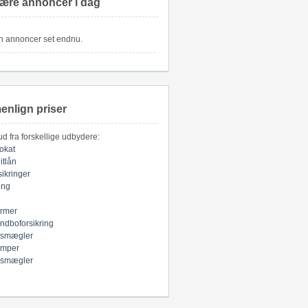
ære annoncer i dag
n annoncer set endnu.
nlign priser
bud fra forskellige udbydere:
okat
itlån
sikringer
ring
armer
indboforsikring
smægler
mper
smægler