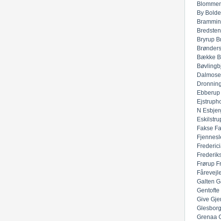
Blommen
By
Bolde
Brammin
Bredsten
Bryrup
B
Brønders
Bække
B
Bøvlingb
Dalmose
Dronnin
Ebberup
Ejstruph
N
Esbjer
Eskilstru
Fakse
F
Fjennesl
Frederic
Frederik
Frørup
F
Fårevejl
Galten
G
Gentofte
Give
Gje
Glesbor
Grenaa