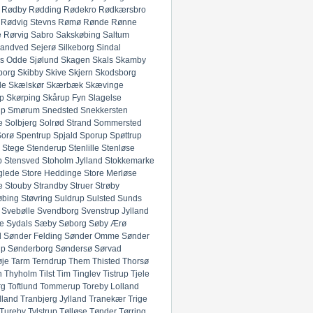
Rødby
Rødding
Rødekro
Rødkærsbro
Rødvig Stevns
Rømø
Rønde
Rønne
e
Rørvig
Sabro
Sakskøbing
Saltum
andved
Sejerø
Silkeborg
Sindal
ds Odde
Sjølund
Skagen
Skals
Skamby
borg
Skibby
Skive
Skjern
Skodsborg
de
Skælskør
Skærbæk
Skævinge
p
Skørping
Skårup Fyn
Slagelse
up
Smørum
Snedsted
Snekkersten
e
Solbjerg
Solrød Strand
Sommersted
Sorø
Spentrup
Spjald
Sporup
Spøttrup
Stege
Stenderup
Stenlille
Stenløse
p
Stensved
Stoholm Jylland
Stokkemarke
glede
Store Heddinge
Store Merløse
e
Stouby
Strandby
Struer
Strøby
øbing
Støvring
Suldrup
Sulsted
Sunds
Svebølle
Svendborg
Svenstrup Jylland
e
Sydals
Sæby
Søborg
Søby Ærø
d
Sønder Felding
Sønder Omme
Sønder
up
Sønderborg
Søndersø
Sørvad
øje
Tarm
Terndrup
Them
Thisted
Thorsø
n
Thyholm
Tilst
Tim
Tinglev
Tistrup
Tjele
rg
Toftlund
Tommerup
Toreby Lolland
lland
Tranbjerg Jylland
Tranekær
Trige
Tureby
Tylstrup
Tølløse
Tønder
Tørring