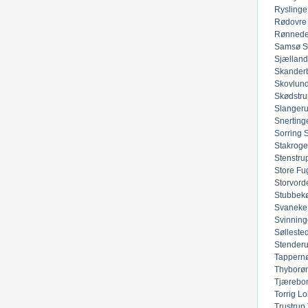
Ryslinge
Rødovre
Rønned
Samsø
S
Sjællan
Skander
Skovlun
Skødstru
Slanger
Snerting
Sorring
Stakroge
Stenstru
Store Fu
Storvord
Stubbek
Svaneke
Svinning
Sølleste
Stender
Tappern
Thyborø
Tjærebo
Torrig Lo
Trustrup