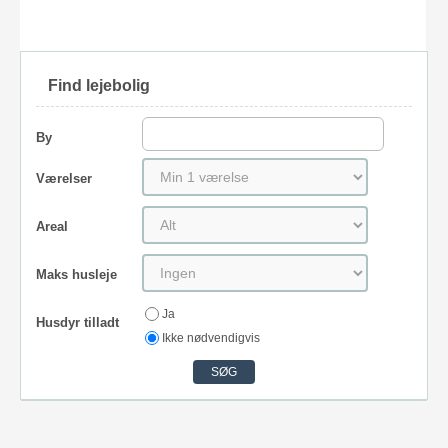
Find lejebolig
By
Værelser
Areal
Maks husleje
Ja
Husdyr tilladt
Ikke nødvendigvis