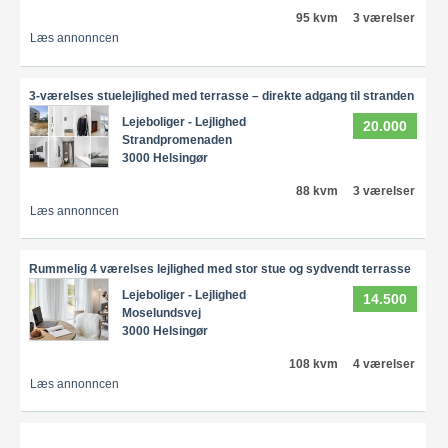
95 kvm
3 værelser
Læs annonncen
3-værelses stuelejlighed med terrasse – direkte adgang til stranden
Lejeboliger - Lejlighed
20.000
Strandpromenaden
3000 Helsingør
88 kvm
3 værelser
Læs annonncen
Rummelig 4 værelses lejlighed med stor stue og sydvendt terrasse
Lejeboliger - Lejlighed
14.500
Moselundsvej
3000 Helsingør
108 kvm
4 værelser
Læs annonncen