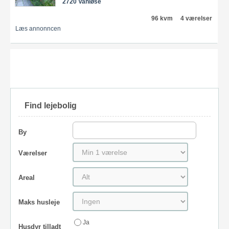
2720 Vanløse
96 kvm
4 værelser
Læs annonncen
Find lejebolig
By
Værelser
Areal
Maks husleje
Ja
Husdyr tilladt