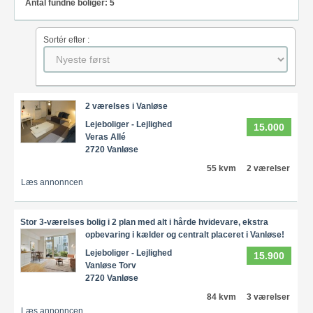
Antal fundne boliger: 5
Sortér efter :
2 værelses i Vanløse
Lejeboliger - Lejlighed
15.000
Veras Allé
2720 Vanløse
55 kvm
2 værelser
Læs annonncen
Stor 3-værelses bolig i 2 plan med alt i hårde hvidevare, ekstra
opbevaring i kælder og centralt placeret i Vanløse!
Lejeboliger - Lejlighed
15.900
Vanløse Torv
2720 Vanløse
84 kvm
3 værelser
Læs annonncen